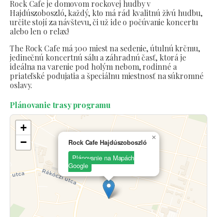
Rock Cafe je domovom rockovej hudby v
Hajdúszoboszló, každý, kto má rád kvalitnú živú hudbu,
určite stojí za návštevu, či už ide o počúvanie koncertu
alebo len o relax!
The Rock Cafe má 300 miest na sedenie, útulnú krčmu,
jedinečnú koncertnú sálu a záhradnú časť, ktorá je
ideálna na varenie pod holým nebom, rodinné a
priateľské podujatia a špeciálnu miestnosť na súkromné
oslavy.
Plánovanie trasy programu
+
×
−
Rock Cafe Hajdúszoboszló
Plánovanie na Mapách
Google