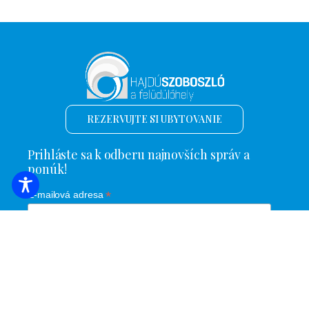
REZERVUJTE SI UBYTOVANIE
Prihláste sa k odberu najnovších správ a
ponúk!
*
E-mailová adresa
Názov