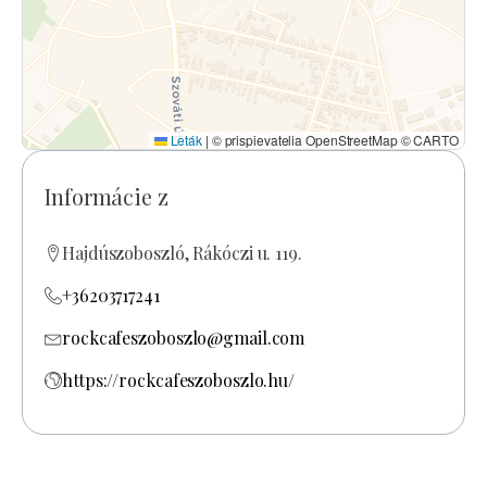
Leták
|
© prispievatelia OpenStreetMap © CARTO
Informácie z
Hajdúszoboszló, Rákóczi u. 119.
+36203717241
rockcafeszoboszlo@gmail.com
https://rockcafeszoboszlo.hu/