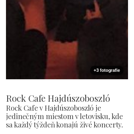
+3 fotografie
Rock Cafe Hajdúszoboszló
Rock Cafe v Hajdúszoboszló je
jedinečným miestom v letovisku, kde
sa každý týždeň konajú živé koncerty.