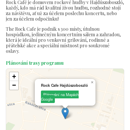
Rock Café je domovem rockové hudby v Hajdúszoboszló,
každý, kdo má rád kvalitní živou hudbu, rozhodně stojí
za návštěvu, ať už za účelem poslechu koncertu, nebo
jen za účelem odpočinku!
The Rock Cafe je podnik s 300 místy, útulnou
hospůdkou, jedinečným koncertním sálem a zahradou,
která je ideální pro venkovní grilování, rodinné a
přátelské akce a speciální místnost pro soukromé
oslavy.
Plánování trasy programu
+
×
−
Rock Cafe Hajdúszoboszló
Plánování na Mapách
Google