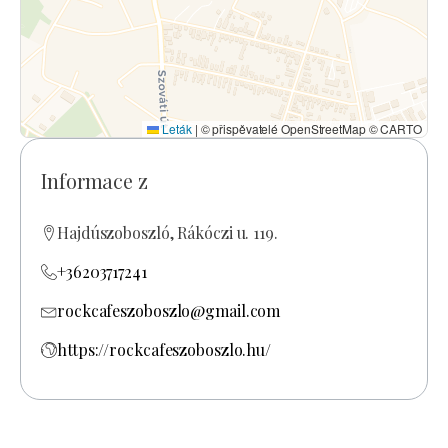
Leták
|
© přispěvatelé OpenStreetMap © CARTO
Informace z
Hajdúszoboszló, Rákóczi u. 119.
+36203717241
rockcafeszoboszlo@gmail.com
https://rockcafeszoboszlo.hu/