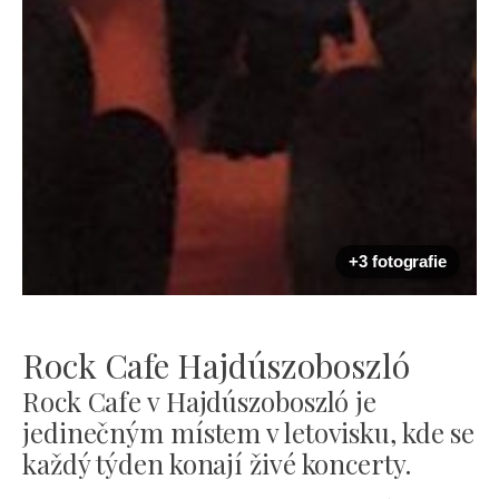
+3 fotografie
Rock Cafe Hajdúszoboszló
Rock Cafe v Hajdúszoboszló je
jedinečným místem v letovisku, kde se
každý týden konají živé koncerty.