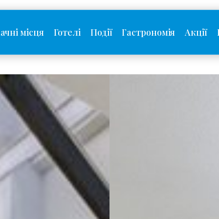
ачні місця
Готелі
Події
Гастрономія
Акції