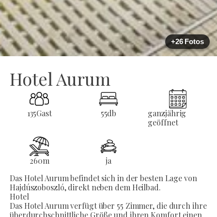
+26 Fotos
Hotel Aurum
135
Gast
55
db
ganzjährig
geöffnet
260
m
ja
Das Hotel Aurum befindet sich in der besten Lage von
Hajdúszoboszló, direkt neben dem Heilbad.
Hotel
Das Hotel Aurum verfügt über 55 Zimmer, die durch ihre
überdurchschnittliche Größe und ihren Komfort einen