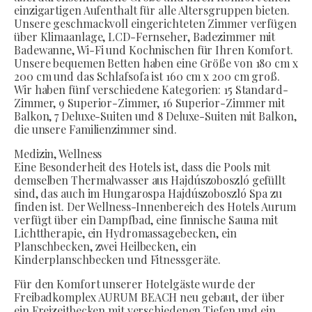
einzigartigen Aufenthalt für alle Altersgruppen bieten.
Unsere geschmackvoll eingerichteten Zimmer verfügen
über Klimaanlage, LCD-Fernseher, Badezimmer mit
Badewanne, Wi-Fi und Kochnischen für Ihren Komfort.
Unsere bequemen Betten haben eine Größe von 180 cm x
200 cm und das Schlafsofa ist 160 cm x 200 cm groß.
Wir haben fünf verschiedene Kategorien: 15 Standard-
Zimmer, 9 Superior-Zimmer, 16 Superior-Zimmer mit
Balkon, 7 Deluxe-Suiten und 8 Deluxe-Suiten mit Balkon,
die unsere Familienzimmer sind.
Medizin, Wellness
Eine Besonderheit des Hotels ist, dass die Pools mit
demselben Thermalwasser aus Hajdúszoboszló gefüllt
sind, das auch im Hungarospa Hajdúszoboszló Spa zu
finden ist. Der Wellness-Innenbereich des Hotels Aurum
verfügt über ein Dampfbad, eine finnische Sauna mit
Lichttherapie, ein Hydromassagebecken, ein
Planschbecken, zwei Heilbecken, ein
Kinderplanschbecken und Fitnessgeräte.
Für den Komfort unserer Hotelgäste wurde der
Freibadkomplex AURUM BEACH neu gebaut, der über
ein Freizeitbecken mit verschiedenen Tiefen und ein