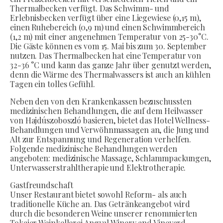
Thermalbecken verfügt. Das Schwimm- und
Erlebnisbecken verfügt über eine Liegewiese (0,15 m),
einen Ruhebereich (0,9 m) und einen Schwimmbereich
(1,2 m) mit einer angenehmen Temperatur von 25-30°C.
Die Gäste können es vom 15. Mai bis zum 30. September
nutzen. Das Thermalbecken hat eine Temperatur von
32-36 °C und kann das ganze Jahr über genutzt werden,
denn die Wärme des Thermalwassers ist auch an kühlen
Tagen ein tolles Gefühl.
Neben den von den Krankenkassen bezuschussten
medizinischen Behandlungen, die auf dem Heilwasser
von Hajdúszoboszló basieren, bietet das Hotel Wellness-
Behandlungen und Verwöhnmassagen an, die Jung und
Alt zur Entspannung und Regeneration verhelfen.
Folgende medizinische Behandlungen werden
angeboten: medizinische Massage, Schlammpackungen,
Unterwasserstrahltherapie und Elektrotherapie.
Gastfreundschaft
Unser Restaurant bietet sowohl Reform- als auch
traditionelle Küche an. Das Getränkeangebot wird
durch die besonderen Weine unserer renommierten
Tokajer Weinkellerei Angyal Winery and Vineyard