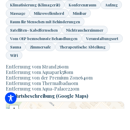
Klimatisierung (Klimagerät)
Konferenzraum
Aufzug
Massage
Mikrowellenherd
Minibar
Raum für Menschen mit Behinderungen
Satelliten-/Kabelfernsehen
Nichtraucherzimmer
Vom OEP bezuschusste Behandlungen
Veranstaltungsort
Sauna
Zimmersafe
Therapeutische Abteilung
WiFi
Entfernung vom Strand
260
m
Entfernung vom Aquapark
580
m
Entfernung von der Premium Zone
640
m
Entfernung vom Thermalbad
110
m
Entfernung vom Aqua-Palace
220
m
Anfahrtsbeschreibung (Google Maps)
+
−
×
Hotel Aurum