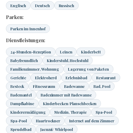
Englisch
Deutsch
Russisch
Parken:
Parken im Innenhof
Dienstleistungen:
24-Stunden-Rezeption
Leinen
Kinderbett
Babyfreundlich
Kinderstuhl, Hochstuhl
Familienzimmer, Wohnung
Lagerung von Paketen
Gerichte
Elektroherd
Erlebnisbad
Restaurant
Besteck
Fitnessraum
Badewanne
Bad, Pool
Bademantel
Badezimmer mit Badewanne
Dampfkabine
Kinderbecken/Planschbecken
Kinderermäßigung
Medizin, Therapie
Spa-Pool
Spa-Pool
Haartrockner
Internet auf dem Zimmer
Sprudelbad
Jacuzzi/ Whirlpool