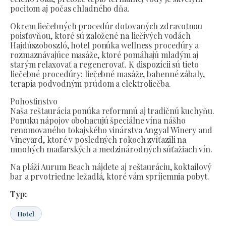
pocitom aj počas chladného dňa.
Okrem liečebných procedúr dotovaných zdravotnou
poisťovňou, ktoré sú založené na liečivých vodách
Hajdúszoboszló, hotel ponúka wellness procedúry a
rozmaznávajúce masáže, ktoré pomáhajú mladým aj
starým relaxovať a regenerovať. K dispozícii sú tieto
liečebné procedúry: liečebné masáže, bahenné zábaly,
terapia podvodným prúdom a elektroliečba.
Pohostinstvo
Naša reštaurácia ponúka reformnú aj tradičnú kuchyňu.
Ponuku nápojov obohacujú špeciálne vína nášho
renomovaného tokajského vinárstva Angyal Winery and
Vineyard, ktoré v posledných rokoch zvíťazili na
mnohých maďarských a medzinárodných súťažiach vín.
Na pláži Aurum Beach nájdete aj reštauráciu, koktailový
bar a prvotriedne ležadlá, ktoré vám spríjemnia pobyt.
Typ:
Hotel