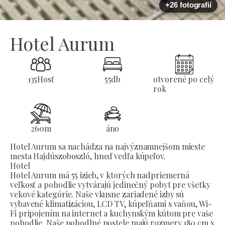
+26 fotografií
Hotel Aurum
135
Hosť
55
db
otvorené po celý
rok
260
m
áno
Hotel Aurum sa nachádza na najvýznamnejšom mieste
mesta Hajdúszoboszló, hneď vedľa kúpeľov.
Hotel
Hotel Aurum má 55 izieb, v ktorých nadpriemerná
veľkosť a pohodlie vytvárajú jedinečný pobyt pre všetky
vekové kategórie. Naše vkusne zariadené izby sú
vybavené klimatizáciou, LCD TV, kúpeľňami s vaňou, Wi-
Fi pripojením na internet a kuchynským kútom pre vaše
pohodlie. Naše pohodlné postele majú rozmery 180 cm x