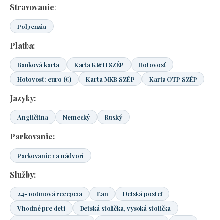
Stravovanie:
Polpenzia
Platba:
Banková karta
Karta K&H SZÉP
Hotovosť
Hotovosť: euro (€)
Karta MKB SZÉP
Karta OTP SZÉP
Jazyky:
Angličtina
Nemecký
Ruský
Parkovanie:
Parkovanie na nádvorí
Služby:
24-hodinová recepcia
Ľan
Detská posteľ
Vhodné pre deti
Detská stolička, vysoká stolička