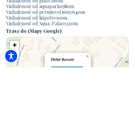
Vzdialenosť od pláže
260
m
Vzdialenosť od aquaparku
580
m
Vzdialenosť od prémiovej zóny
640
m
Vzdialenosť od kúpeľov
110
m
Vzdialenosť od Aqua-Palace
220
m
Trasy do (Mapy Google)
+
−
×
Hotel Aurum
Plánovanie
trasy