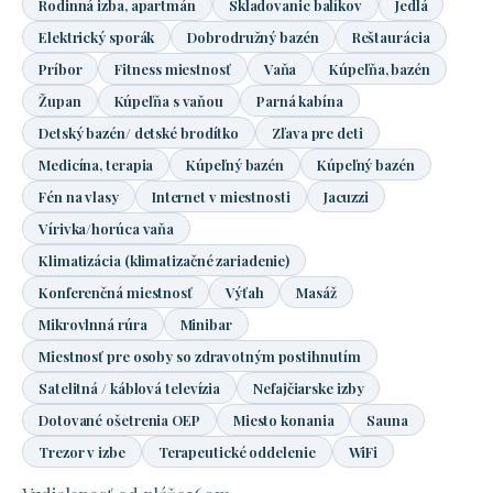
Rodinná izba, apartmán
Skladovanie balíkov
Jedlá
Elektrický sporák
Dobrodružný bazén
Reštaurácia
Príbor
Fitness miestnosť
Vaňa
Kúpeľňa, bazén
Župan
Kúpeľňa s vaňou
Parná kabína
Detský bazén/ detské brodítko
Zľava pre deti
Medicína, terapia
Kúpeľný bazén
Kúpeľný bazén
Fén na vlasy
Internet v miestnosti
Jacuzzi
Vírivka/horúca vaňa
Klimatizácia (klimatizačné zariadenie)
Konferenčná miestnosť
Výťah
Masáž
Mikrovlnná rúra
Minibar
Miestnosť pre osoby so zdravotným postihnutím
Satelitná / káblová televízia
Nefajčiarske izby
Dotované ošetrenia OEP
Miesto konania
Sauna
Trezor v izbe
Terapeutické oddelenie
WiFi