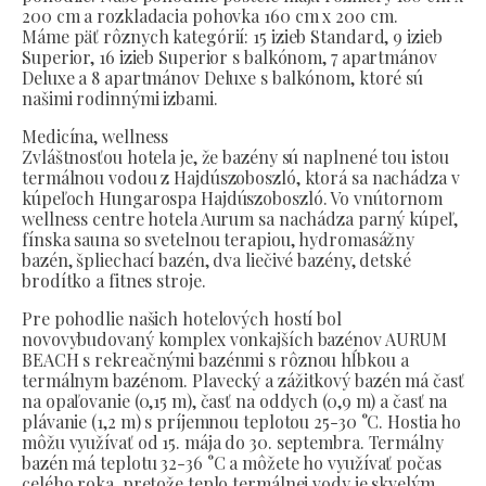
200 cm a rozkladacia pohovka 160 cm x 200 cm.
Máme päť rôznych kategórií: 15 izieb Standard, 9 izieb
Superior, 16 izieb Superior s balkónom, 7 apartmánov
Deluxe a 8 apartmánov Deluxe s balkónom, ktoré sú
našimi rodinnými izbami.
Medicína, wellness
Zvláštnosťou hotela je, že bazény sú naplnené tou istou
termálnou vodou z Hajdúszoboszló, ktorá sa nachádza v
kúpeľoch Hungarospa Hajdúszoboszló. Vo vnútornom
wellness centre hotela Aurum sa nachádza parný kúpeľ,
fínska sauna so svetelnou terapiou, hydromasážny
bazén, špliechací bazén, dva liečivé bazény, detské
brodítko a fitnes stroje.
Pre pohodlie našich hotelových hostí bol
novovybudovaný komplex vonkajších bazénov AURUM
BEACH s rekreačnými bazénmi s rôznou hĺbkou a
termálnym bazénom. Plavecký a zážitkový bazén má časť
na opaľovanie (0,15 m), časť na oddych (0,9 m) a časť na
plávanie (1,2 m) s príjemnou teplotou 25-30 °C. Hostia ho
môžu využívať od 15. mája do 30. septembra. Termálny
bazén má teplotu 32-36 °C a môžete ho využívať počas
celého roka, pretože teplo termálnej vody je skvelým