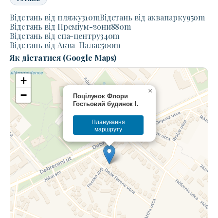
Відстань від пляжу
310
m
Відстань від аквапарку
950
m
Відстань від Преміум-зони
880
m
Відстань від спа-центру
340
m
Відстань від Аква-Палас
500
m
Як дістатися (Google Maps)
+
×
−
Поцілунок Флори
Гостьовий будинок I.
Планування
маршруту