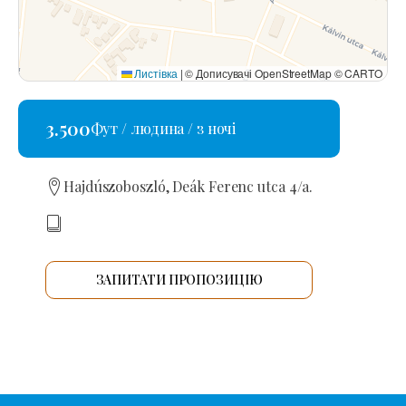
Листівка
|
© Дописувачі OpenStreetMap © CARTO
3.500
Фут / людина / з ночі
Hajdúszoboszló, Deák Ferenc utca 4/a.
ЗАПИТАТИ ПРОПОЗИЦІЮ