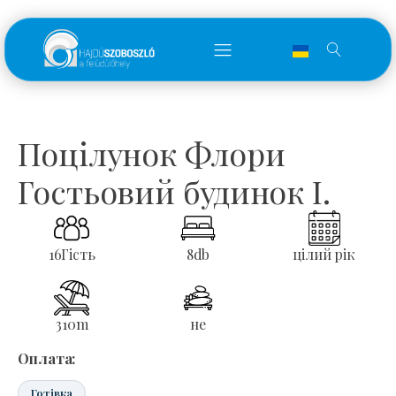
Поцілунок Флори
Гостьовий будинок I.
16
Гість
8
db
цілий рік
310
m
не
Оплата:
Готівка