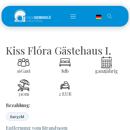
Kiss Flóra Gästehaus I.
16
Gast
8
db
ganzjährig
310
m
2 EUR
Bezahlung:
Bargeld
Entfernung vom Strand
310
m