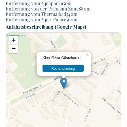
Entfernung vom Aquapark
950
m
Entfernung von der Premium Zone
880
m
Entfernung vom Thermalbad
340
m
Entfernung vom Aqua-Palace
500
m
Anfahrtsbeschreibung (Google Maps)
+
−
×
Kiss Flóra Gästehaus I.
Routenplanung