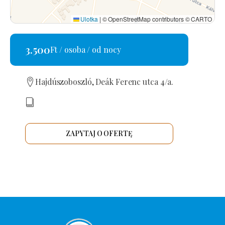
Ulotka
|
© OpenStreetMap contributors © CARTO
3.500
Ft / osoba / od nocy
Hajdúszoboszló, Deák Ferenc utca 4/a.
ZAPYTAJ O OFERTĘ