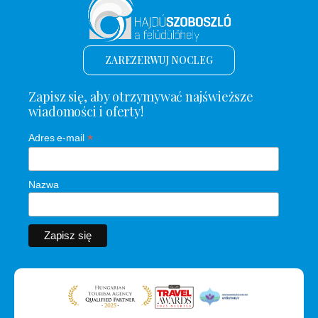
ZAREZERWUJ NOCLEG
Zapisz się, aby otrzymywać najświeższe
wiadomości i oferty!
*
Adres e-mail
Nazwa