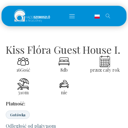
Kiss Flóra Guest House I.
16
Gość
8
db
przez cały rok
310
m
nie
Płatność:
Gotówka
Odległość od plaży
310
m