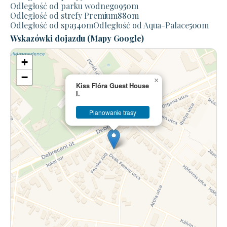
Odległość od parku wodnego
950
m
Odległość od strefy Premium
880
m
Odległość od spa
340
m
Odległość od Aqua-Palace
500
m
Wskazówki dojazdu (Mapy Google)
+
−
×
Kiss Flóra Guest House
I.
Planowanie trasy