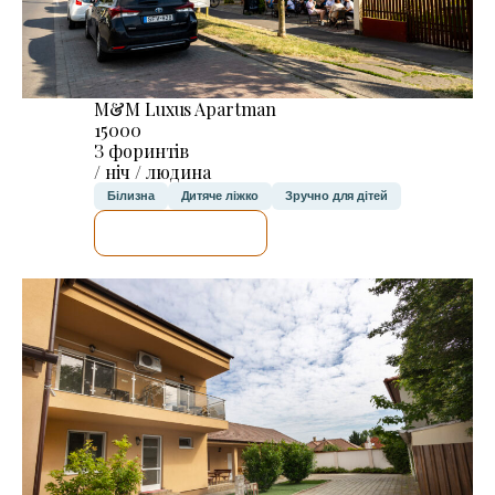
M&M Luxus Apartman
15000
З форинтів
/ ніч / людина
Білизна
Дитяче ліжко
Зручно для дітей
ДЕТАЛЬНІШЕ