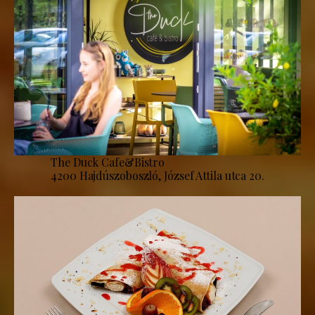
The Duck Cafe&Bistro
4200 Hajdúszoboszló, József Attila utca 20.