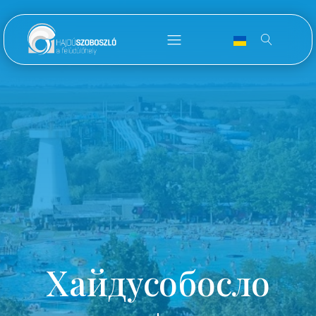
Хайдусобосло