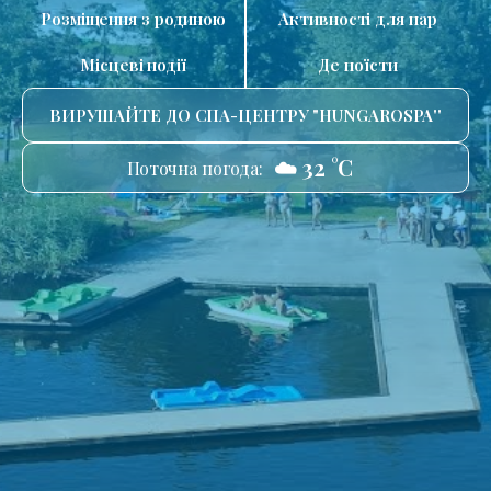
Розміщення з родиною
Активності для пар
Місцеві події
Де поїсти
ВИРУШАЙТЕ ДО СПА-ЦЕНТРУ "HUNGAROSPA''
☁️ 32 °C
Поточна погода: