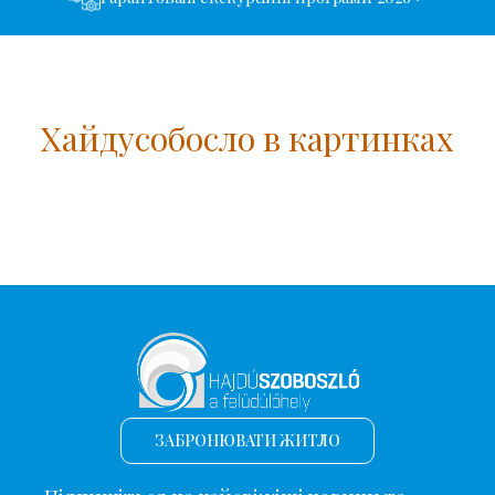
Хайдусобосло в картинках
ЗАБРОНЮВАТИ ЖИТЛО