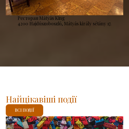
Ресторан Mátyás King
4200 Hajdúszoboszló, Mátyás király sétány 17.
Найцікавіші події
ВСІ ПОДІЇ
KOCKASHOW у Хайдушобосло — виставка LEGO® та
ігровий майданчик