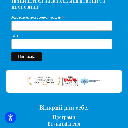
Підпишіться на найсвіжіші новини та
пропозиції!
*
Адреса електронної пошти
Ім'я
Відкрий для себе.
Програми
ПОШУК ЖИТЛА
Визначні місця