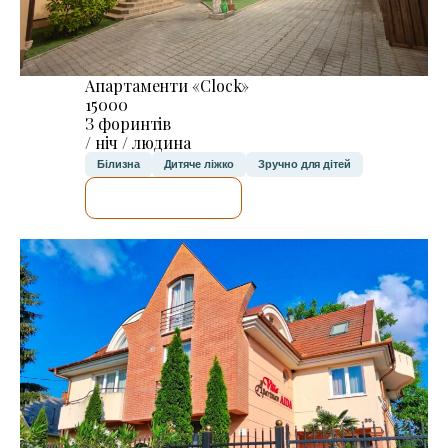
Апартаменти «Clock»
15000
З форинтів
/ ніч / людина
Білизна
Дитяче ліжко
Зручно для дітей
ДЕТАЛЬНІШЕ