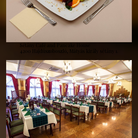
Sétány Café and Pancake House
4200 Hajdúszoboszló, Mátyás király sétány 1.