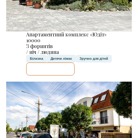
Апартаментний комплекс «Юдіт»
10000
З форинтів
/ ніч / людина
Білизна
Дитяче ліжко
Зручно для дітей
ДЕТАЛЬНІШЕ