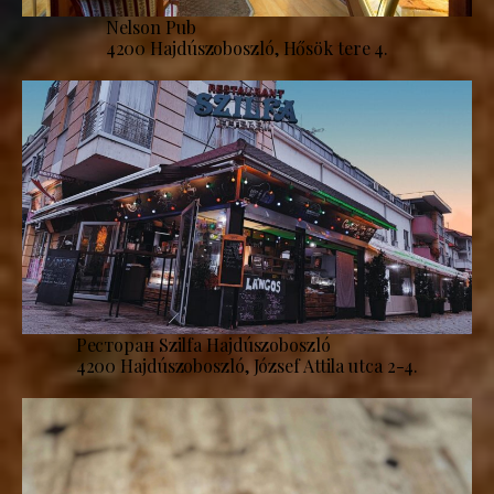
Nelson Pub
4200 Hajdúszoboszló, Hősök tere 4.
Ресторан Szilfa Hajdúszoboszló
4200 Hajdúszoboszló, József Attila utca 2-4.