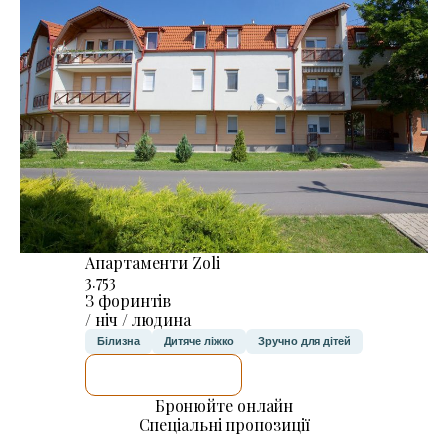
Апартаменти Zoli
3.753
З форинтів
/ ніч / людина
Білизна
Дитяче ліжко
Зручно для дітей
ДЕТАЛЬНІШЕ
Бронюйте онлайн
Спеціальні пропозиції