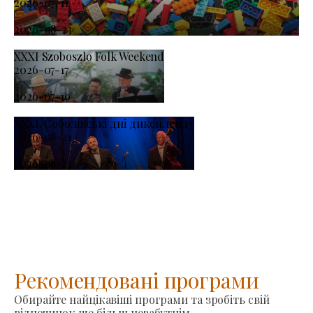
2026-07-11
-
2026-08-23
XXXI Szoboszlo Folk Weekend
2026-07-17
-
2026-07-19
XXXI. Соболівські дні диксиленду
2026-08-21
-
2026-08-23
Рекомендовані програми
Обирайте найцікавіші програми та зробіть свій
відпочинок ще більш незабутнім.