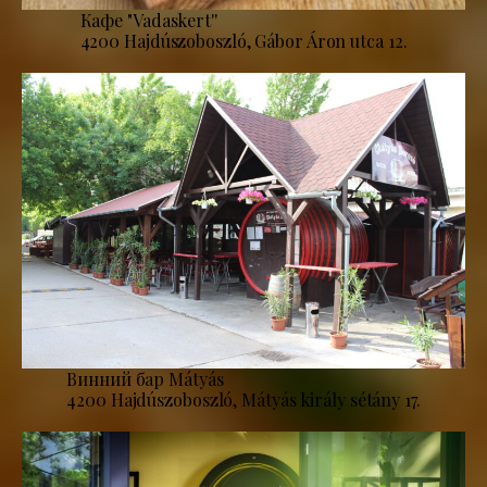
Кафе "Vadaskert''
4200 Hajdúszoboszló, Gábor Áron utca 12.
Винний бар Mátyás
4200 Hajdúszoboszló, Mátyás király sétány 17.