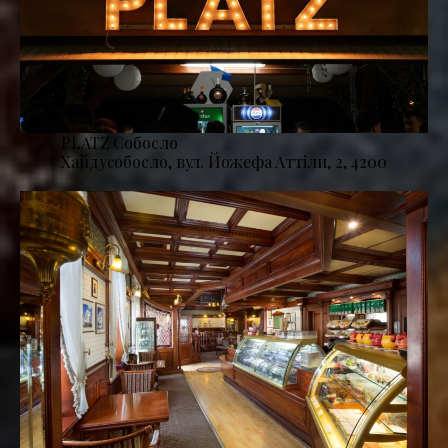
PLATZ Собосло
Хайдусобосло, вул. Йожефа Аттіли, 2, 4200