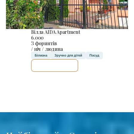
Вілла AIDA Apartment
6.000
З форинтів
/ ніч / людина
Білизна
Зручно для дітей
Посуд
ДЕТАЛЬНІШЕ