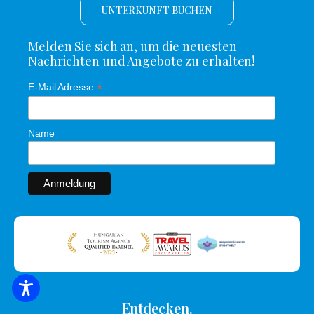
UNTERKUNFT BUCHEN
Melden Sie sich an, um die neuesten
Nachrichten und Angebote zu erhalten!
*
E-Mail Adresse
Name
SUCHE NACH UNTERKUNFT
Entdecken.