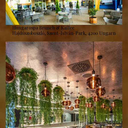
Hungarospa Brunch & Kaffee
Hajdúszoboszló, Szent-István-Park, 4200 Ungarn