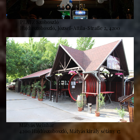
PLATZ Szoboszló
Hajdúszoboszló, József-Attila-Straße 2, 4200
Mátyás Weinbar
4200 Hajdúszoboszló, Mátyás király sétány 17.