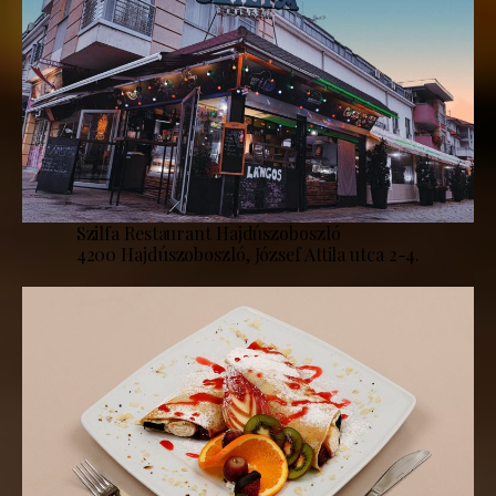
Szilfa Restaurant Hajdúszoboszló
4200 Hajdúszoboszló, József Attila utca 2-4.