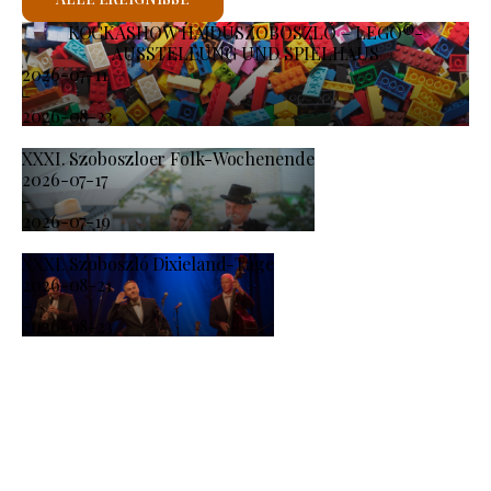
KOCKASHOW HAJDÚSZOBOSZLÓ – LEGO®-
AUSSTELLUNG UND SPIELHAUS
2026-07-11
-
2026-08-23
XXXI. Szoboszloer Folk-Wochenende
2026-07-17
-
2026-07-19
XXXI. Szoboszló Dixieland-Tage
2026-08-21
-
2026-08-23