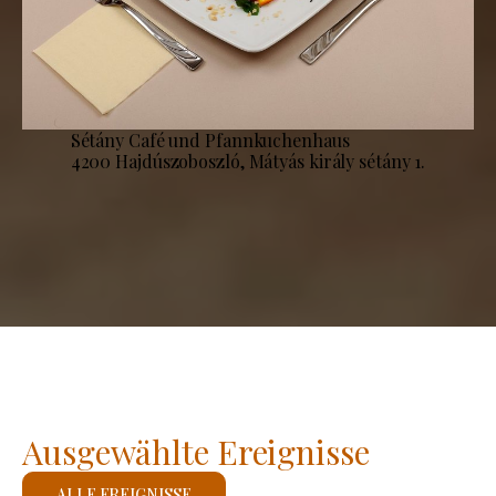
Sétány Café und Pfannkuchenhaus
4200 Hajdúszoboszló, Mátyás király sétány 1.
Ausgewählte Ereignisse
ALLE EREIGNISSE