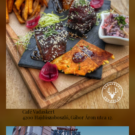
Café Vadaskert
4200 Hajdúszoboszló, Gábor Áron utca 12.