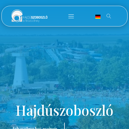
Hajdúszoboszló
Ich wohne bei meiner