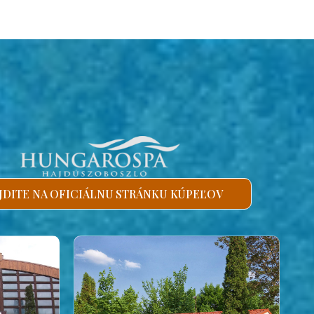
JDITE NA OFICIÁLNU STRÁNKU KÚPEĽOV