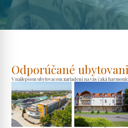
Odporúčané ubytovan
V najlepšom ubytovacom zariadení na vás čaká harmonické