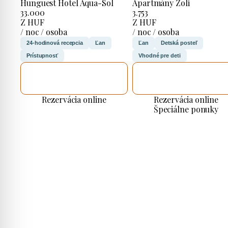
Hunguest Hotel Aqua-Sol
Apartmány Zoli
33.000
3.753
Z HUF
Z HUF
/ noc / osoba
/ noc / osoba
24-hodinová recepcia
Ľan
Ľan
Detská posteľ
Prístupnosť
Vhodné pre deti
SKONTROLUJEM
SKONTROLUJEM
TO
TO
Rezervácia online
Rezervácia online
Špeciálne ponuky