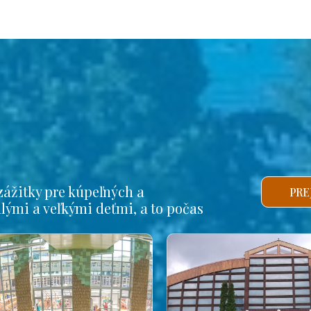
ážitky pre kúpeľných a
PRE
alými a veľkými deťmi, a to počas