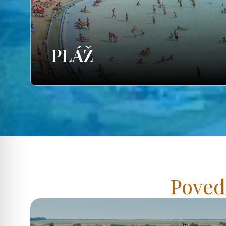
PLÁŽ
Poved