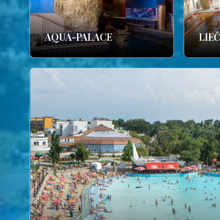
AQUA-PALACE
LIE