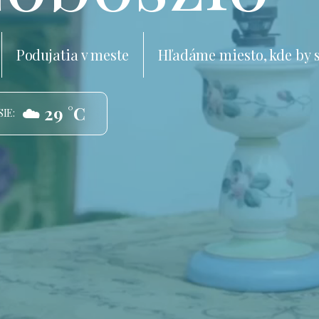
Podujatia v meste
Hľadáme miesto, kde by 
☁️ 29 °C
IE: