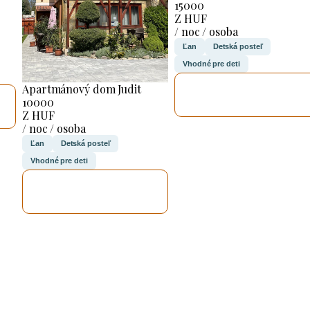
15000
Z HUF
/ noc / osoba
Ľan
Detská posteľ
Vhodné pre deti
SKONTROLUJEM
Apartmánový dom Judit
TO
10000
Z HUF
/ noc / osoba
Ľan
Detská posteľ
Vhodné pre deti
SKONTROLUJEM
TO