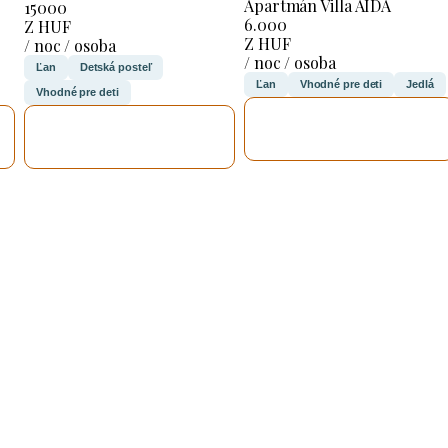
Apartmán Villa AIDA
15000
6.000
Z HUF
Z HUF
/ noc / osoba
/ noc / osoba
Ľan
Detská posteľ
Ľan
Vhodné pre deti
Jedlá
Vhodné pre deti
SKONTROLUJEM
SKONTROLUJEM
TO
TO