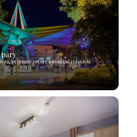
 páry
éra, príjemné večere a kvalitná relaxácia.