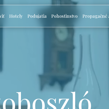
viť
Hotely
Podujatia
Pohostinstvo
Propagačné 
oboszló