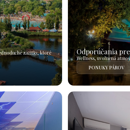
Odporúčania pre
jednoduché zážitky, ktoré
Wellness, uvoľnená atmosf
PONUKY PÁROV