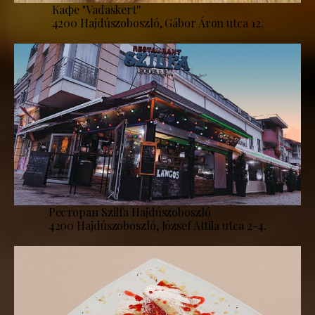
Кафе "Vadaskert''
4200 Hajdúszoboszló, Gábor Áron utca 12.
Ресторан Szilfa Hajdúszoboszló
4200 Hajdúszoboszló, József Attila utca 2-4.