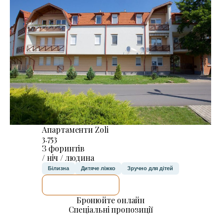
Апартаменти Zoli
3.753
З форинтів
/ ніч / людина
Білизна
Дитяче ліжко
Зручно для дітей
ДЕТАЛЬНІШЕ
Бронюйте онлайн
Спеціальні пропозиції