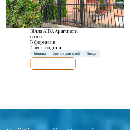
Вілла AIDA Apartment
6.000
З форинтів
/ ніч / людина
Білизна
Зручно для дітей
Посуд
ДЕТАЛЬНІШЕ