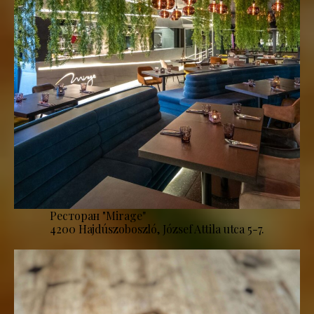
Ресторан "Mirage''
4200 Hajdúszoboszló, József Attila utca 5-7.