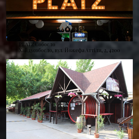
PLATZ Собосло
Хайдусобосло, вул. Йожефа Аттіли, 2, 4200