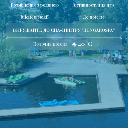
Розміщення з родиною
Активності для пар
Місцеві події
Де поїсти
ВИРУШАЙТЕ ДО СПА-ЦЕНТРУ "HUNGAROSPA''
☀️ 40 °C
Поточна погода: