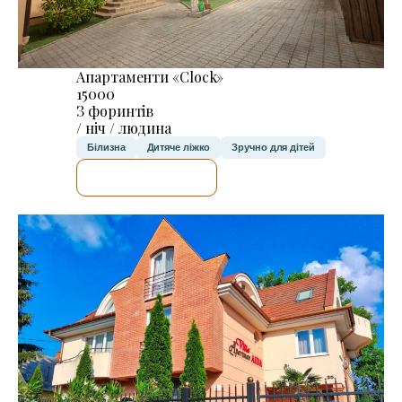
Апартаменти «Clock»
15000
З форинтів
/ ніч / людина
Білизна
Дитяче ліжко
Зручно для дітей
ДЕТАЛЬНІШЕ