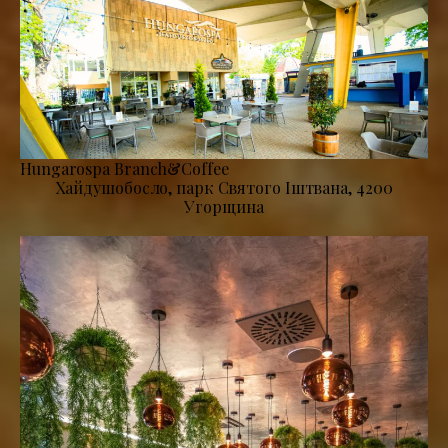
Hungarospa Branch&Coffee
Хайдушобосло, парк Святого Іштвана, 4200
Угорщина