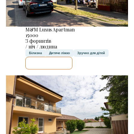
M&M Luxus Apartman
15000
З форинтів
/ ніч / людина
Білизна
Дитяче ліжко
Зручно для дітей
ДЕТАЛЬНІШЕ