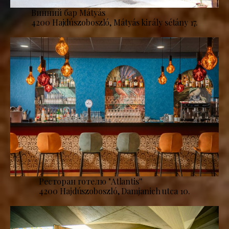
Винний бар Mátyás
4200 Hajdúszoboszló, Mátyás király sétány 17.
Ресторан готелю "Atlantis''
4200 Hajdúszoboszló, Damjanich utca 10.