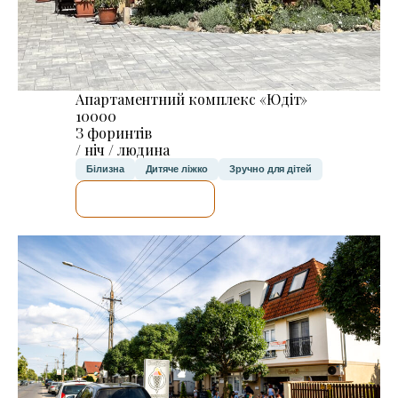
Апартаментний комплекс «Юдіт»
10000
З форинтів
/ ніч / людина
Білизна
Дитяче ліжко
Зручно для дітей
ДЕТАЛЬНІШЕ