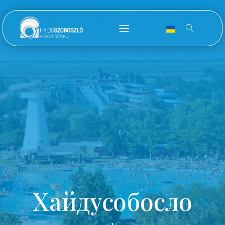
Хайдусобосло