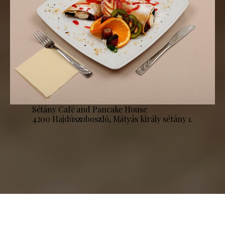
Sétány Café and Pancake House
4200 Hajdúszoboszló, Mátyás király sétány 1.