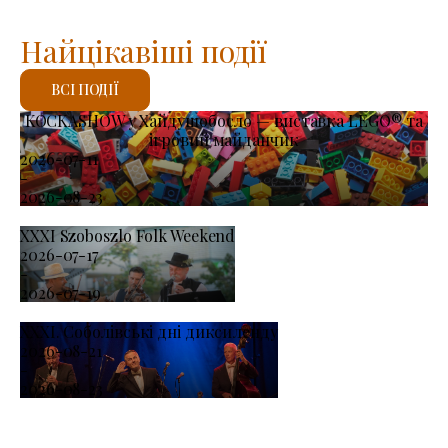
Найцікавіші події
ВСІ ПОДІЇ
KOCKASHOW у Хайдушобосло — виставка LEGO® та
ігровий майданчик
2026-07-11
-
2026-08-23
XXXI Szoboszlo Folk Weekend
2026-07-17
-
2026-07-19
XXXI. Соболівські дні диксиленду
2026-08-21
-
2026-08-23