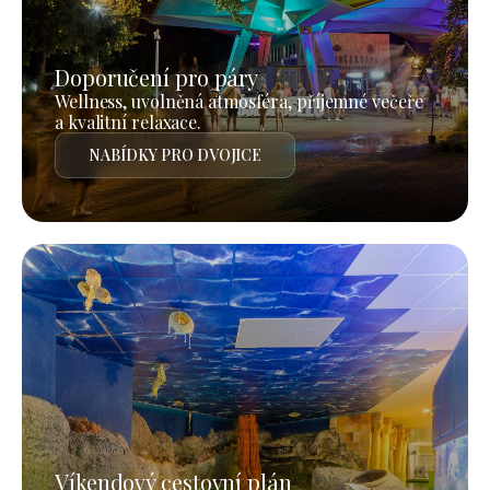
Doporučení pro páry
Wellness, uvolněná atmosféra, příjemné večeře
a kvalitní relaxace.
NABÍDKY PRO DVOJICE
Víkendový cestovní plán