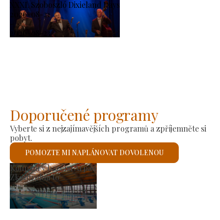
XXXI. Szoboszló Dixieland Days
2026-08-21
-
2026-08-23
Doporučené programy
Vyberte si z nejzajímavějších programů a zpříjemněte si
pobyt.
POMOZTE MI NAPLÁNOVAT DOVOLENOU
Výrobní trh
Zkontroluji to