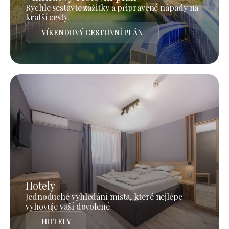
Rychle sestavte zážitky a připravené nápady na
kratší cesty.
VÍKENDOVÝ CESTOVNÍ PLÁN
Hotely
Jednoduché vyhledání místa, které nejlépe
vyhovuje vaší dovolené
HOTELY