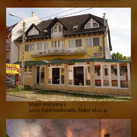
Major restaurace
4200 Hajdúszoboszló, Major utca 41.