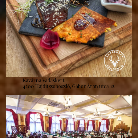
Kavárna Vadaskert
4200 Hajdúszoboszló, Gábor Áron utca 12.