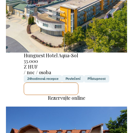
Hunguest Hotel Aqua-Sol
33.000
Z HUF
/ noc / osoba
24hodinová recepce
Povlečení
Přístupnost
ZKONTROLUJI TO
Rezervujte online