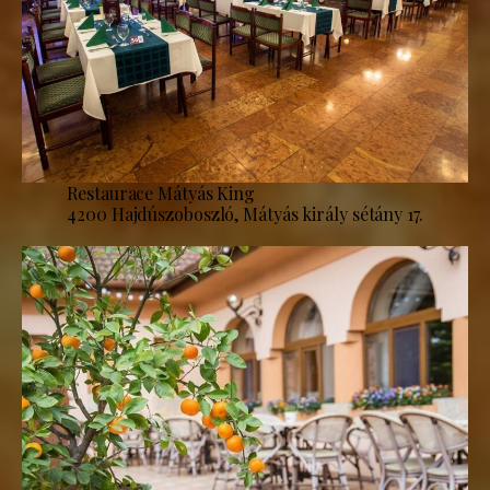
Restaurace Mátyás King
4200 Hajdúszoboszló, Mátyás király sétány 17.