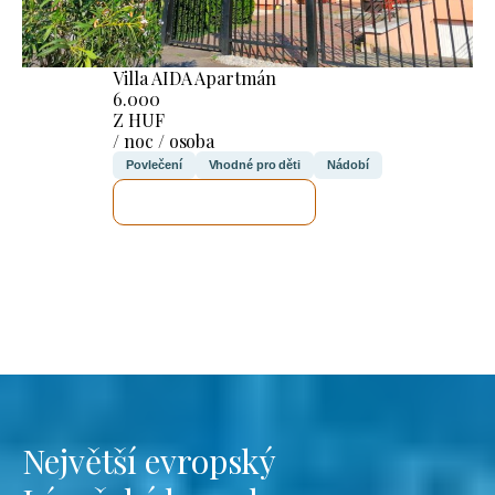
Villa AIDA Apartmán
6.000
Z HUF
/ noc / osoba
Povlečení
Vhodné pro děti
Nádobí
ZKONTROLUJI TO
Největší evropský