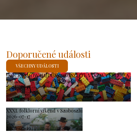
Doporučené události
VŠECHNY UDÁLOSTI
KOCKASHOW HAJDÚSZOBOSZLÓ – VÝSTAVA LEGO® A
HRACÍ DŮM
2026-07-11
-
2026-08-23
XXXI. folklorní víkend v Szoboszlu
2026-07-17
-
2026-07-19