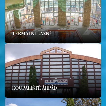
TERMÁLNÍ LÁZNĚ
KOUPALIŠTĚ ÁRPÁD