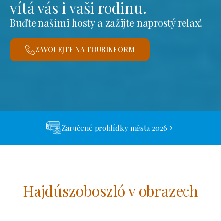
vítá vás i vaši rodinu.
Buďte našimi hosty a zažijte naprostý relax!
ZAVOLEJTE NA TOURINFORM
Zaručené prohlídky města 2026
Hajdúszoboszló v obrazech