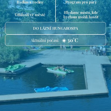
Bydlím u rodiny
Program pro páry
Hledáme místo, kde
Události ve městě
bychom mohli hostit
DO LÁZNÍ HUNGAROSPA
☀️ 30°C
Aktuální počasí: