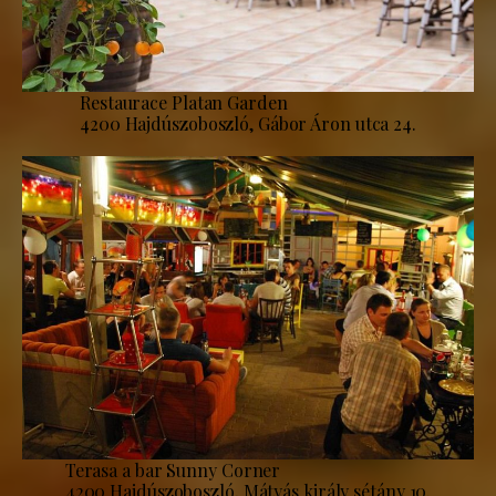
Restaurace Platan Garden
4200 Hajdúszoboszló, Gábor Áron utca 24.
Terasa a bar Sunny Corner
4200 Hajdúszoboszló, Mátyás király sétány 10.