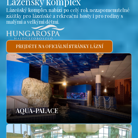
Lázeňský komplex
Lázeňský komplex nabízí po celý rok nezapomenutelné
zážitky pro lázeňské a rekreační hosty i pro rodiny s
malými a velkými dětmi.
PŘEJDĚTE NA OFICIÁLNÍ STRÁNKY LÁZNÍ
AQUA-PALACE