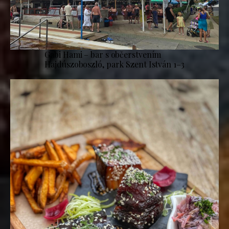
Gabi Hami – bar s občerstvením
Hajdúszoboszló, park Szent István 1–3