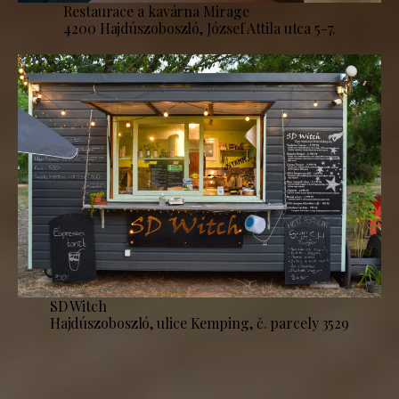
Restaurace a kavárna Mirage
4200 Hajdúszoboszló, József Attila utca 5-7.
SD Witch
Hajdúszoboszló, ulice Kemping, č. parcely 3529