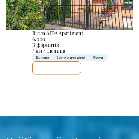
Вілла AIDA Apartment
6.000
З форинтів
/ ніч / людина
Білизна
Зручно для дітей
Посуд
ДЕТАЛЬНІШЕ