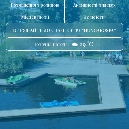
Розміщення з родиною
Активності для пар
Місцеві події
Де поїсти
ВИРУШАЙТЕ ДО СПА-ЦЕНТРУ "HUNGAROSPA''
☁️ 29 °C
Поточна погода: