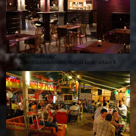
Клуб "Ambrózia''
4200 Hajdúszoboszló, Mátyás király sétány 8.