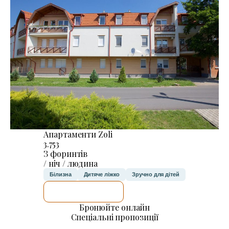
Апартаменти Zoli
3.753
З форинтів
/ ніч / людина
Білизна
Дитяче ліжко
Зручно для дітей
ДЕТАЛЬНІШЕ
Бронюйте онлайн
Спеціальні пропозиції