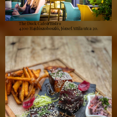
The Duck Cafe&Bistro
4200 Hajdúszoboszló, József Attila utca 20.