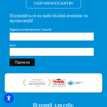
ЗАБРОНЮВАТИ ЖИТЛО
Підпишіться на найсвіжіші новини та
пропозиції!
*
Адреса електронної пошти
Ім'я
ПОШУК ЖИТЛА
Відкрий для себе.