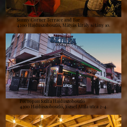
Sunny Corner Terrace and Bar
4200 Hajdúszoboszló, Mátyás király sétány 10.
Ресторан Szilfa Hajdúszoboszló
4200 Hajdúszoboszló, József Attila utca 2-4.