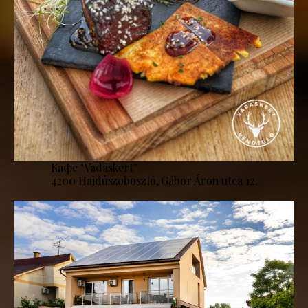
Кафе "Vadaskert''
4200 Hajdúszoboszló, Gábor Áron utca 12.