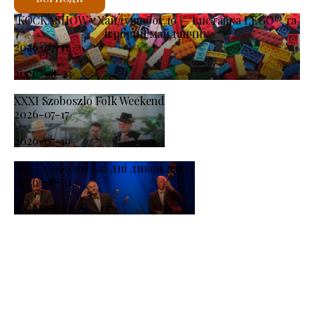
KOCKASHOW у Хайдушобосло — виставка LEGO® та
ігровий майданчик
2026-07-11
-
2026-08-23
XXXI Szoboszlo Folk Weekend
2026-07-17
-
2026-07-19
XXXI. Соболівські дні диксиленду
2026-08-21
-
2026-08-23