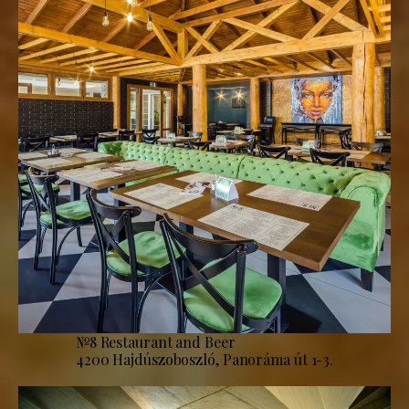
№8 Restaurant and Beer
4200 Hajdúszoboszló, Panoráma út 1-3.