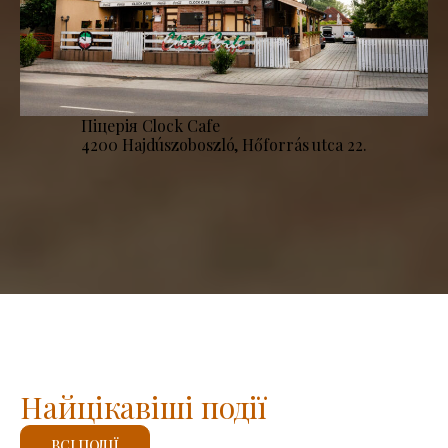
Піцерія Clock Cafe
4200 Hajdúszoboszló, Hőforrás utca 22.
Найцікавіші події
ВСІ ПОДІЇ