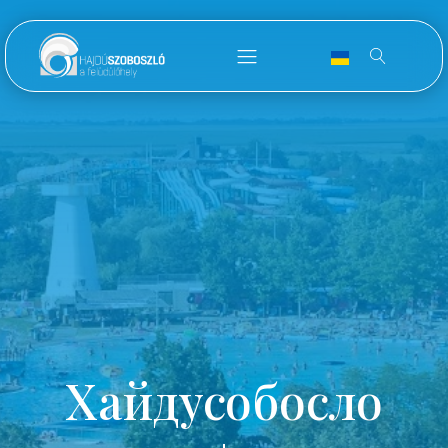
Хайдусобосло