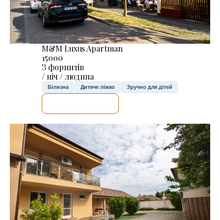
M&M Luxus Apartman
15000
З форинтів
/ ніч / людина
Білизна
Дитяче ліжко
Зручно для дітей
ДЕТАЛЬНІШЕ