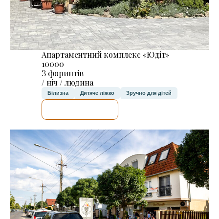
Апартаментний комплекс «Юдіт»
10000
З форинтів
/ ніч / людина
Білизна
Дитяче ліжко
Зручно для дітей
ДЕТАЛЬНІШЕ