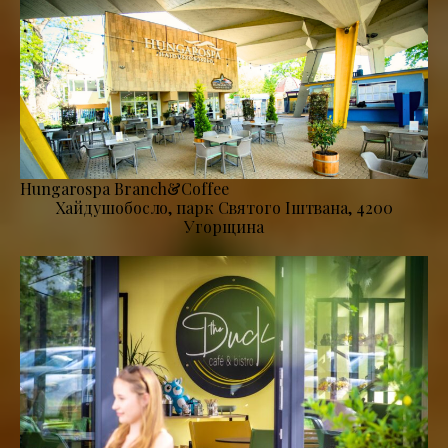
Hungarospa Branch&Coffee
Хайдушобосло, парк Святого Іштвана, 4200
Угорщина