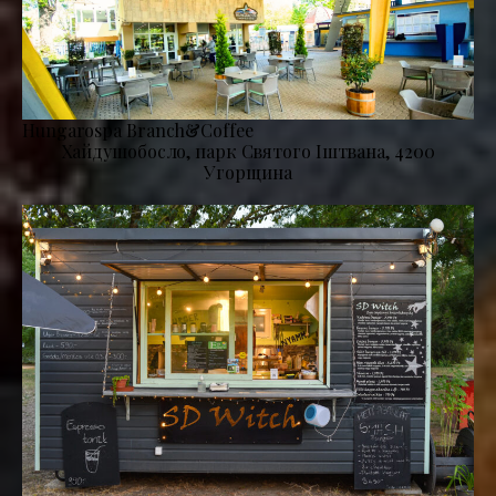
Hungarospa Branch&Coffee
Хайдушобосло, парк Святого Іштвана, 4200
Угорщина