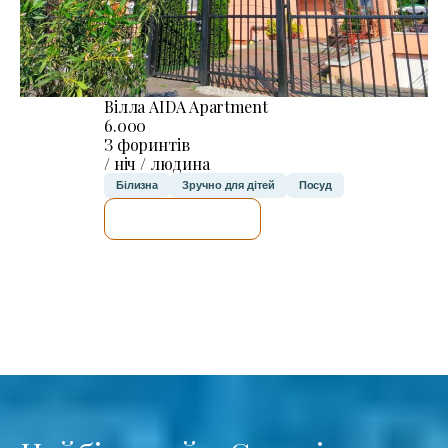
Вілла AIDA Apartment
6.000
З форинтів
/ ніч / людина
Білизна
Зручно для дітей
Посуд
ДЕТАЛЬНІШЕ