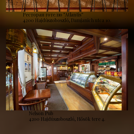
Ресторан готелю "Atlantis''
4200 Hajdúszoboszló, Damjanich utca 10.
Nelson Pub
4200 Hajdúszoboszló, Hősök tere 4.