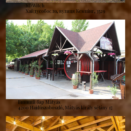
SD Witch
Хайдусобосло, вулиця Кемпінг, 3529
Винний бар Mátyás
4200 Hajdúszoboszló, Mátyás király sétány 17.