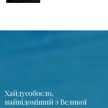
Хайдусобосло,
найвідоміший з Великої