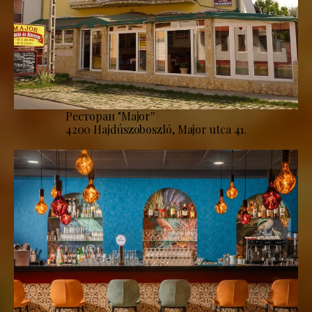
Ресторан "Major''
4200 Hajdúszoboszló, Major utca 41.