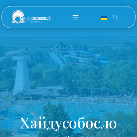
Хайдусобосло