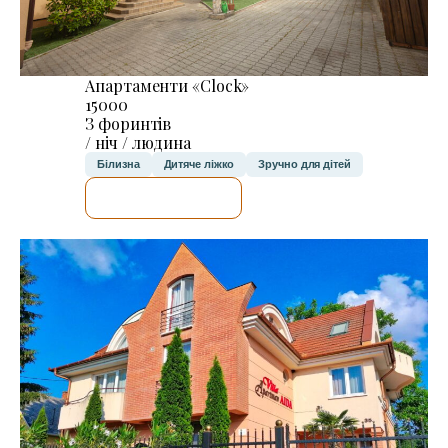
Апартаменти «Clock»
15000
З форинтів
/ ніч / людина
Білизна
Дитяче ліжко
Зручно для дітей
ДЕТАЛЬНІШЕ