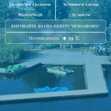
Розміщення з родиною
Активності для пар
Місцеві події
Де поїсти
ВИРУШАЙТЕ ДО СПА-ЦЕНТРУ "HUNGAROSPA''
☀️ 39 °C
Поточна погода: