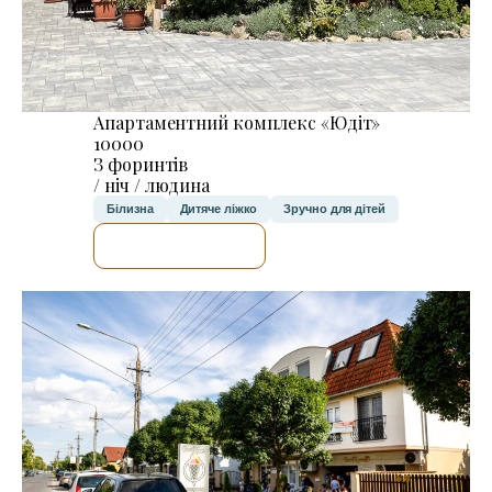
Апартаментний комплекс «Юдіт»
10000
З форинтів
/ ніч / людина
Білизна
Дитяче ліжко
Зручно для дітей
ДЕТАЛЬНІШЕ