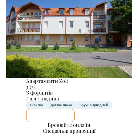
Апартаменти Zoli
3.753
З форинтів
/ ніч / людина
Білизна
Дитяче ліжко
Зручно для дітей
ДЕТАЛЬНІШЕ
Бронюйте онлайн
Спеціальні пропозиції