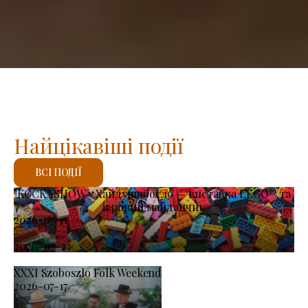
Найцікавіші події
ВСІ ПОДІЇ
KOCKASHOW у Хайдушобосло — виставка LEGO® та
ігровий майданчик
2026-07-11
-
2026-08-23
XXXI Szoboszlo Folk Weekend
2026-07-17
-