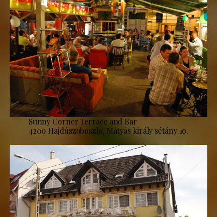
Sunny Corner Terrace and Bar
4200 Hajdúszoboszló, Mátyás király sétány 10.