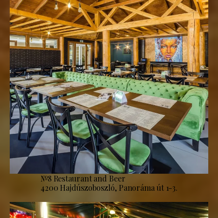
№8 Restaurant and Beer
4200 Hajdúszoboszló, Panoráma út 1-3.