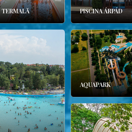
E TERMALĂ
PISCINA ÁRPÁD
AQUAPARK