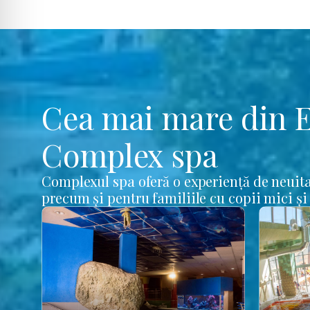
Cea mai mare din 
Complex spa
Complexul spa oferă o experiență de neuita
precum și pentru familiile cu copii mici și