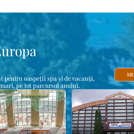
Europa
ME
t pentru oaspeții spa și de vacanță,
 mari, pe tot parcursul anului.