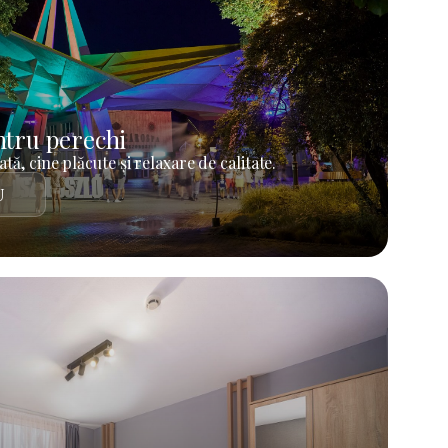
tru perechi
tă, cine plăcute și relaxare de calitate.
U