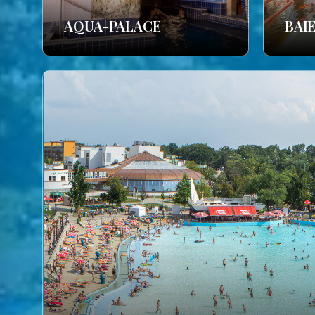
AQUA-PALACE
BAI