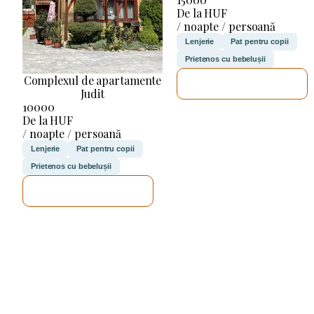
De la HUF
/ noapte / persoană
Lenjerie
Pat pentru copii
Prietenos cu bebelușii
Complexul de apartamente
VOI VERIFICA
Judit
10000
De la HUF
/ noapte / persoană
Lenjerie
Pat pentru copii
Prietenos cu bebelușii
VOI VERIFICA