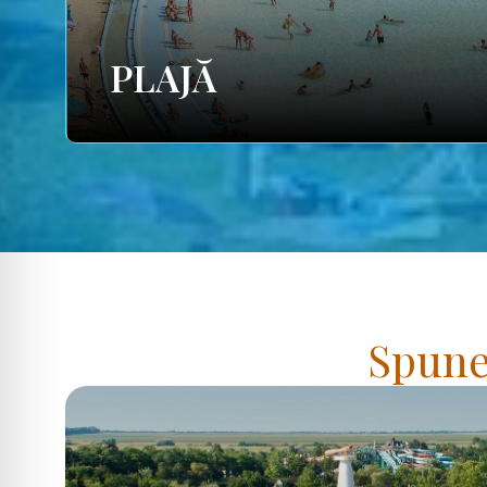
PLAJĂ
Spuneț