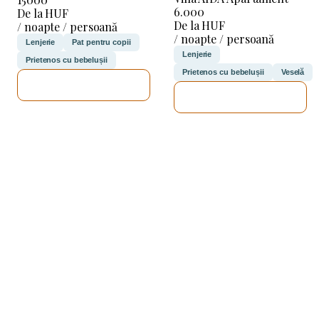
6.000
De la HUF
De la HUF
/ noapte / persoană
/ noapte / persoană
Lenjerie
Pat pentru copii
Lenjerie
Prietenos cu bebelușii
Prietenos cu bebelușii
Veselă
VOI VERIFICA
VOI VERIFICA