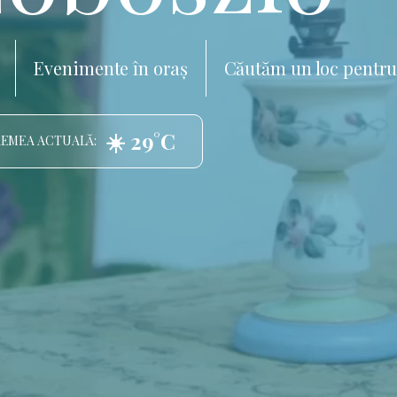
Evenimente în oraș
Căutăm un loc pentru
☀️ 29°C
EMEA ACTUALĂ: