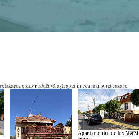
elaxarea confortabilă vă așteaptă în cea mai bună cazare.
Apartamentul de lux M&M
15000