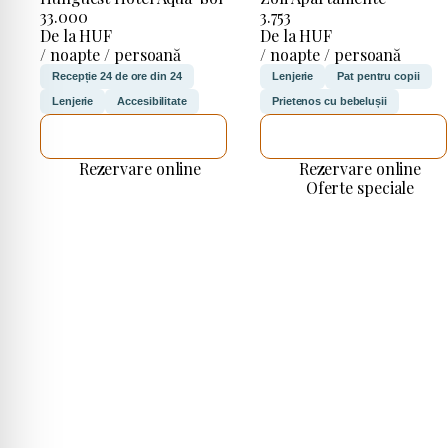
33.000
3.753
De la HUF
De la HUF
/ noapte / persoană
/ noapte / persoană
Recepție 24 de ore din 24
Lenjerie
Pat pentru copii
Lenjerie
Accesibilitate
Prietenos cu bebelușii
VOI VERIFICA
VOI VERIFICA
Rezervare online
Rezervare online
Oferte speciale