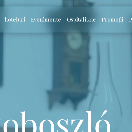
hoteluri
Evenimente
Ospitalitate
Promoții
P
oboszló