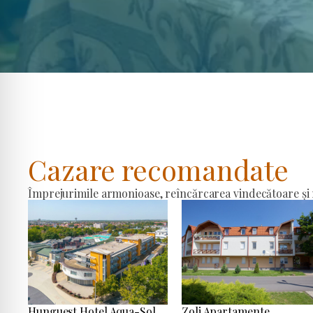
Cazare recomandate
Împrejurimile armonioase, reîncărcarea vindecătoare și r
Hunguest Hotel Aqua-Sol
Zoli Apartamente