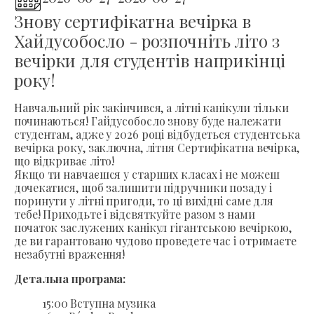
Знову сертифікатна вечірка в
Хайдусобосло - розпочніть літо з
вечірки для студентів наприкінці
року!
Навчальний рік закінчився, а літні канікули тільки
починаються! Гайдусобосло знову буде належати
студентам, адже у 2026 році відбудеться студентська
вечірка року, заключна, літня Сертифікатна вечірка,
що відкриває літо!
Якщо ти навчаєшся у старших класах і не можеш
дочекатися, щоб залишити підручники позаду і
поринути у літні пригоди, то ці вихідні саме для
тебе! Приходьте і відсвяткуйте разом з нами
початок заслужених канікул гігантською вечіркою,
де ви гарантовано чудово проведете час і отримаєте
незабутні враження!
Детальна програма:
15:00 Вступна музика