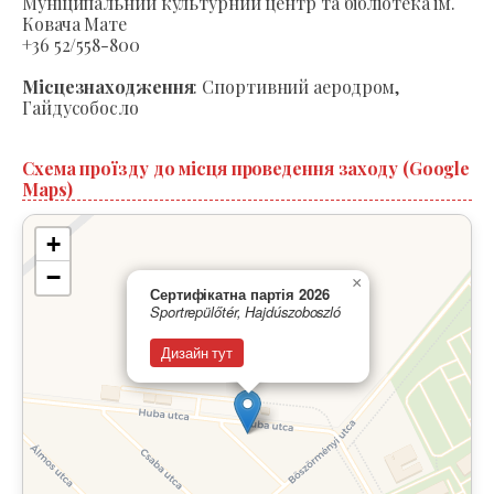
Муніципальний культурний центр та бібліотека ім.
Ковача Мате
+36 52/558-800
Місцезнаходження
: Спортивний аеродром,
Гайдусобосло
Схема проїзду до місця проведення заходу (Google
Maps)
+
−
×
Сертифікатна партія 2026
Sportrepülőtér, Hajdúszoboszló
Дизайн тут