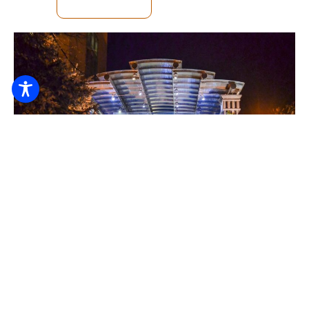
SPRAWDZĘ
Zarezerwuj online
Hotel Barátság
23.000
Od HUF
/ noc / osoba