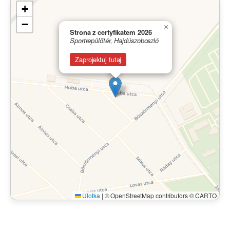
+
−
×
Strona z certyfikatem 2026
Sportrepülőtér, Hajdúszoboszló
Zaprojektuj tutaj
Ulotka
|
© OpenStreetMap contributors © CARTO