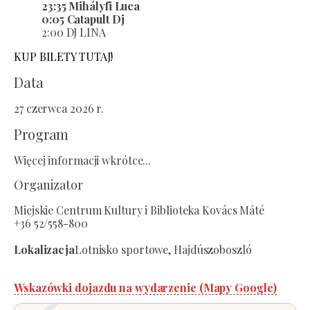
23:35 Mihályfi Luca
0:05 Catapult Dj
2:00 DJ LINA
KUP BILETY TUTAJ!
Data
27 czerwca 2026 r.
Program
Więcej informacji wkrótce...
Organizator
Miejskie Centrum Kultury i Biblioteka Kovács Máté
+36 52/558-800
Lokalizacja
Lotnisko sportowe, Hajdúszoboszló
Wskazówki dojazdu na wydarzenie (Mapy Google)