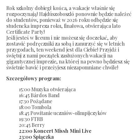
Rok szkolny dobiegł końca, a wakacje właśnie się
rozpoczynają! Hajdúszoboszló ponownie będzie należeć
do studentów, ponieważ w 2026 roku odbędzie się
studencka impreza roku, finałowa, otwierająca lato
Certificate Party!
Jeśli jesteś w liceum i nie możesz się doczekać, aby
zostawić podręczniki za sobą i zanurzyć się w letnich
przygodach, ten weekend jest dla Ciebie! Przyjdź i
świętuj z nami początek zasłużonych wakacji na
gigantycznej imprezie, na której na pewno będziesz się
świetnie bawić i przeżyjesz niezapomniane chwile!
Szczegółowy program:
15:00 Muzyka otwierająca
16:45 Bárdos Band
17:30 Pożądane
18:00 Tombola
18:45 Powitanie uczniów-olimpijczyków
19:30 FTRB
20:45 Berry
22:00 Koncert Missh Mini Live
23:00 Śpiączka