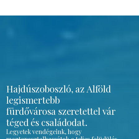
Hajdúszoboszló, az Alföld
legismertebb
fürdővárosa szeretettel vár
téged és családodat.
Legyetek vendégeink, hogy
megtapasztalhassátok a teljes felüdülés