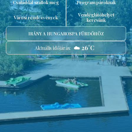
Családdal szállok meg
Program pároknak
Vendéglátóhelyet
Városi rendezvények
keresünk
IRÁNY A HUNGAROSPA FÜRDŐHÖZ
☁️ 26°C
Aktuális időjárás: