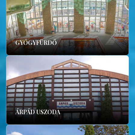
GYÓGYFÜRDŐ
ÁRPÁD USZODA