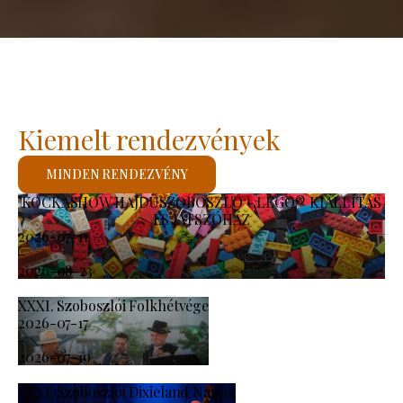
Kiemelt rendezvények
MINDEN RENDEZVÉNY
KOCKASHOW HAJDÚSZOBOSZLÓ - LEGO® KIÁLLÍTÁS
ÉS JÁTSZÓHÁZ
2026-07-11
-
2026-08-23
XXXI. Szoboszlói Folkhétvége
2026-07-17
-
2026-07-19
XXXI. Szoboszlói Dixieland Napok