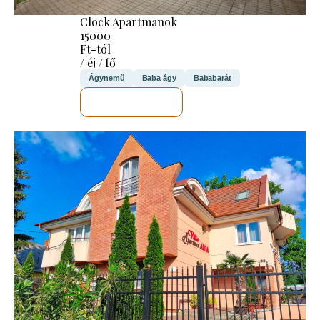
Clock Apartmanok
15000
Ft-tól
/ éj / fő
Ágynemű
Baba ágy
Bababarát
MEGNÉZEM