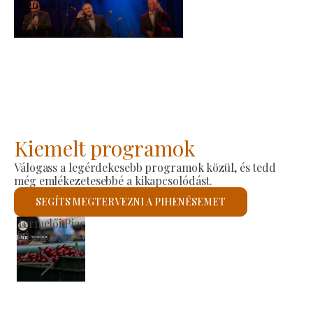
2026-08-21
-
2026-08-23
Kiemelt programok
Válogass a legérdekesebb programok közül, és tedd
még emlékezetesebbé a kikapcsolódást.
SEGÍTS MEGTERVEZNI A PIHENÉSEMET
Szent László Római Katolikus T
Megnézem