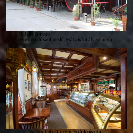
Mátyás Borozó
4200 Hajdúszoboszló, Mátyás király sétány 17.
Nelson Pub Étterem és Cukrászda