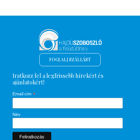
FOGLALJ SZÁLLÁST
Iratkozz fel a legfrissebb hírekért és
ajánlatokért!
*
Email cím
Név