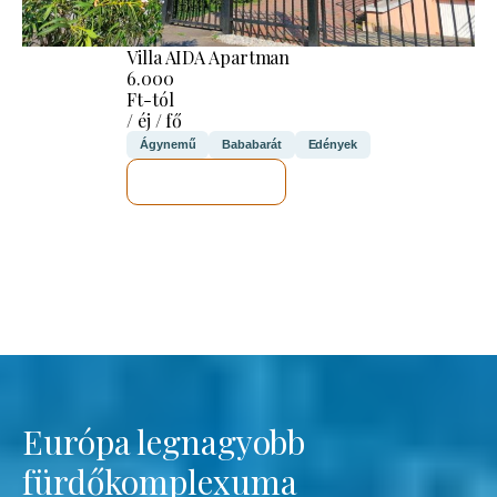
Villa AIDA Apartman
6.000
Ft-tól
/ éj / fő
Ágynemű
Bababarát
Edények
MEGNÉZEM
Európa legnagyobb
fürdőkomplexuma