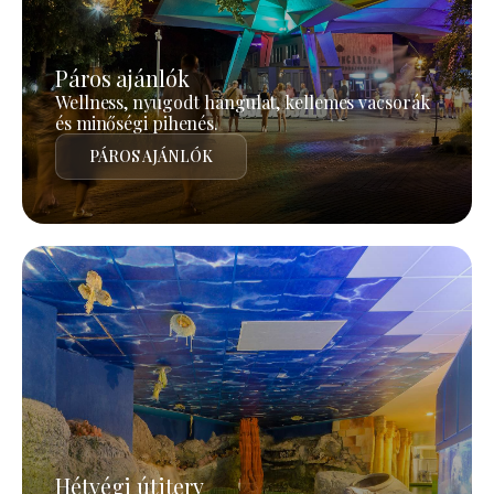
Páros ajánlók
Wellness, nyugodt hangulat, kellemes vacsorák
és minőségi pihenés.
PÁROS AJÁNLÓK
Hétvégi útiterv