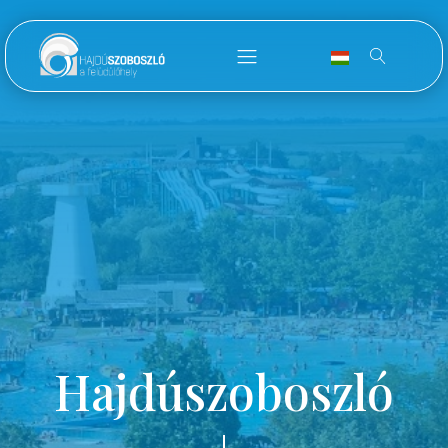
Hajdúszoboszló