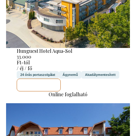
Hunguest Hotel Aqua-Sol
33.000
Ft-tól
/ éj / fő
24 órás portaszolgálat
Ágynemű
Akadálymentesített
MEGNÉZEM
Online foglalható