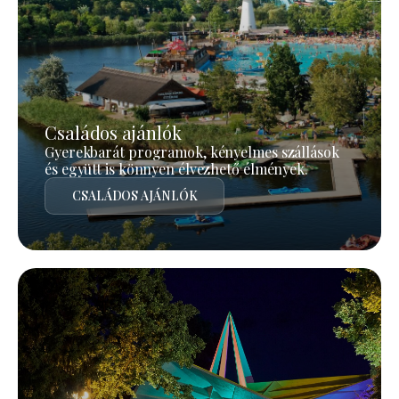
Családos ajánlók
Gyerekbarát programok, kényelmes szállások
és együtt is könnyen élvezhető élmények.
CSALÁDOS AJÁNLÓK