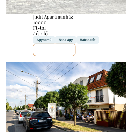
Judit Apartmanház
10000
Ft-tól
/ éj / fő
Ágynemű
Baba ágy
Bababarát
MEGNÉZEM