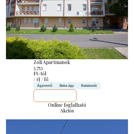
Zoli Apartmanok
3.753
Ft-tól
/ éj / fő
Ágynemű
Baba ágy
Bababarát
MEGNÉZEM
Online foglalható
Akciós