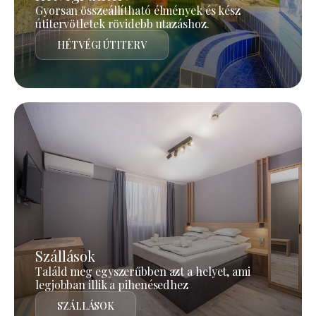
Gyorsan összeállítható élmények és kész
útitervötletek rövidebb utazáshoz.
HÉTVÉGI ÚTITERV
Szállások
Találd meg egyszerűbben azt a helyet, ami
legjobban illik a pihenésedhez
SZÁLLÁSOK