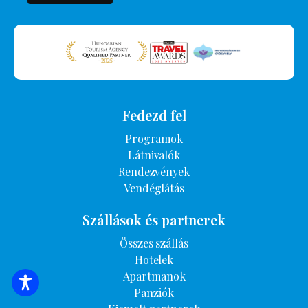
Fedezd fel
Programok
Látnivalók
Rendezvények
Vendéglátás
Szállások és partnerek
Összes szállás
Hotelek
Apartmanok
SZÁLLÁSOK KERESÉSE
Panziók