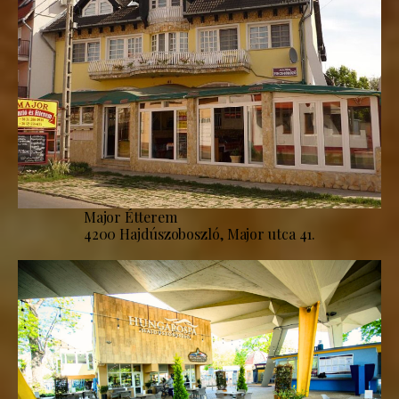
Major Étterem
4200 Hajdúszoboszló, Major utca 41.