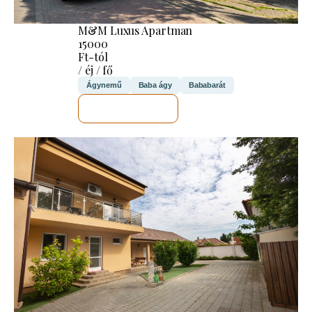
M&M Luxus Apartman
15000
Ft-tól
/ éj / fő
Ágynemű
Baba ágy
Bababarát
MEGNÉZEM