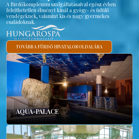
A fürdőkomplexum szolgáltatásaival egész évben
felejthetetlen élményt kínál a gyógy- és üdülő
vendégeknek, valamint kis és nagy gyermekes
családoknak.
TOVÁBB A FÜRDŐ HIVATALOS OLDALÁRA
AQUA-PALACE