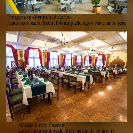
Hungarospa Brunch & Coffee
Hajdúszoboszló, Szent István park, 4200 Magyarország
Mátyás Király Étterem
4200 Hajdúszoboszló, Mátyás király sétány 17.