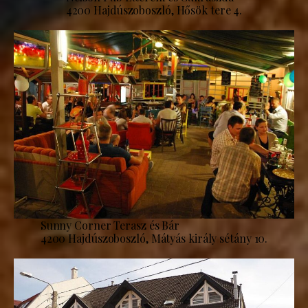
4200 Hajdúszoboszló, Hősök tere 4.
Sunny Corner Terasz és Bár
4200 Hajdúszoboszló, Mátyás király sétány 10.