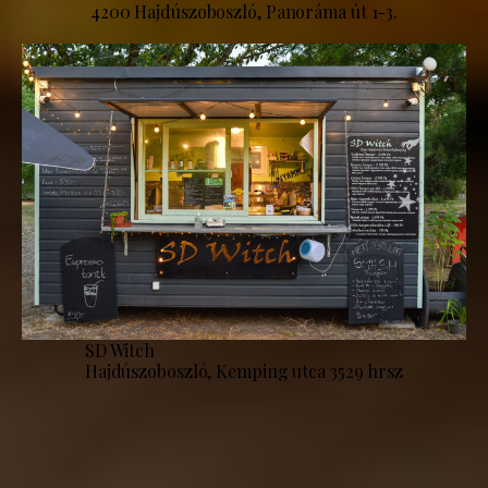
4200 Hajdúszoboszló, Panoráma út 1-3.
SD Witch
Hajdúszoboszló, Kemping utca 3529 hrsz