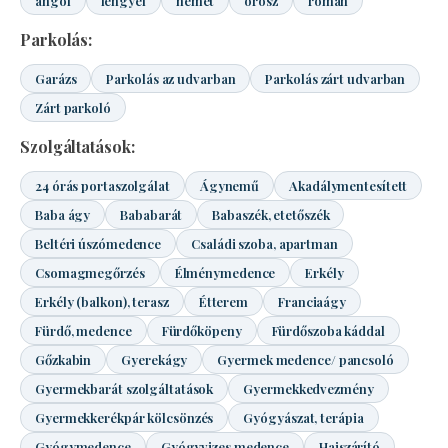
angol
lengyel
német
orosz
román
Parkolás:
Garázs
Parkolás az udvarban
Parkolás zárt udvarban
Zárt parkoló
Szolgáltatások:
24 órás portaszolgálat
Ágynemű
Akadálymentesített
Baba ágy
Bababarát
Babaszék, etetőszék
Beltéri úszómedence
Családi szoba, apartman
Csomagmegőrzés
Élménymedence
Erkély
Erkély (balkon), terasz
Étterem
Franciaágy
Fürdő, medence
Fürdőköpeny
Fürdőszoba káddal
Gőzkabin
Gyerekágy
Gyermek medence/ pancsoló
Gyermekbarát szolgáltatások
Gyermekkedvezmény
Gyermekkerékpár kölcsönzés
Gyógyászat, terápia
Gyógymedence
Gyógyvizes medence
Hajszárító