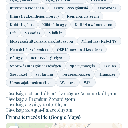
Internet a szobában
Jacuzzi/ Pezsgőfürdő
Játszószoba
Klíma (légkondicionálógép)
Konferenciaterem
Külön bejárat
Különálló ágy
Kültéri úszómedence
Lift
Masszázs
Minibár
Mozgássérülteknek kialakított szoba
Műholdas / Kábel TV
Nem dohányzó szobák
OEP támogatott kezelések
Pótágy
Rendezvényhelyszín
Sport- és mozgáslehetőségek
Sport, mozgás
Szauna
Szobaszéf
Szolárium
Terápiás részleg
Transzfer
Úszás saját medencében
Wellness
WiFi
Távolság a strandtól
15
m
Távolság az Aquaparktól
530
m
Távolság a Prémium Zónától
550
m
Távolság a gyógyfürdőtől
15
m
Távolság az Aqua-Palacetól
130
m
Útvonaltervezés ide (Google Maps)