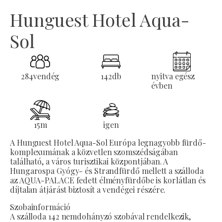
Hunguest Hotel Aqua-
Sol
284
vendég
142
db
nyitva egész
évben
15
m
igen
A Hunguest Hotel Aqua-Sol Európa legnagyobb fürdő-
komplexumának a közvetlen szomszédságában
található, a város turisztikai központjában. A
Hungarospa Gyógy- és Strandfürdő mellett a szálloda
az AQUA-PALACE fedett élményfürdőbe is korlátlan és
díjtalan átjárást biztosít a vendégei részére.
Szobainformáció
A szálloda 142 nemdohányzó szobával rendelkezik,