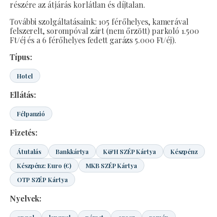
részére az átjárás korlátlan és díjtalan.
További szolgáltatásaink: 105 férőhelyes, kamerával
felszerelt, sorompóval zárt (nem őrzött) parkoló 1.500
Ft/éj és a 6 férőhelyes fedett garázs 5.000 Ft/éj).
Típus:
Hotel
Ellátás:
Félpanzió
Fizetés:
Átutalás
Bankkártya
K&H SZÉP Kártya
Készpénz
Készpénz: Euro (€)
MKB SZÉP Kártya
OTP SZÉP Kártya
Nyelvek: