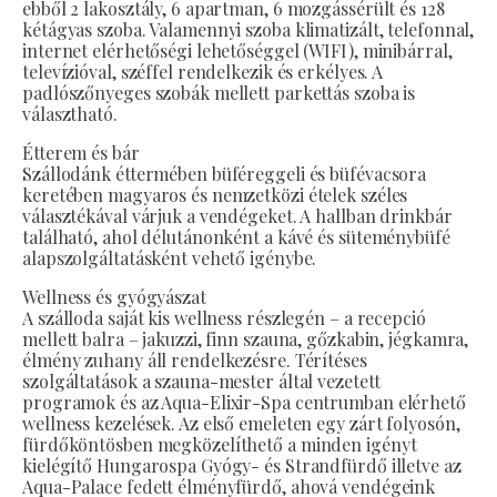
ebből 2 lakosztály, 6 apartman, 6 mozgássérült és 128
kétágyas szoba. Valamennyi szoba klimatizált, telefonnal,
internet elérhetőségi lehetőséggel (WIFI), minibárral,
televízióval, széffel rendelkezik és erkélyes. A
padlószőnyeges szobák mellett parkettás szoba is
választható.
Étterem és bár
Szállodánk éttermében büféreggeli és büfévacsora
keretében magyaros és nemzetközi ételek széles
választékával várjuk a vendégeket. A hallban drinkbár
található, ahol délutánonként a kávé és süteménybüfé
alapszolgáltatásként vehető igénybe.
Wellness és gyógyászat
A szálloda saját kis wellness részlegén – a recepció
mellett balra – jakuzzi, finn szauna, gőzkabin, jégkamra,
élmény zuhany áll rendelkezésre. Térítéses
szolgáltatások a szauna-mester által vezetett
programok és az Aqua-Elixir-Spa centrumban elérhető
wellness kezelések. Az első emeleten egy zárt folyosón,
fürdőköntösben megközelíthető a minden igényt
kielégítő Hungarospa Gyógy- és Strandfürdő illetve az
Aqua-Palace fedett élményfürdő, ahová vendégeink