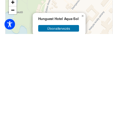
+
−
×
Hunguest Hotel Aqua-Sol
Útvonaltervezés
Leaflet
|
© OpenStreetMap contributors © CARTO
33.000
Ft / fő / éjtől