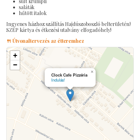
sült krumpli
saláták
hűtött italok
Ingyenes házhoz szállítás Hajdúszoboszló belterületén!
SZÉP kártya és étkezési utalvány elfogadóhely!
🍴 Útvonaltervezés az étteremhez
+
−
×
Clock Cafe Pizzéria
Indulás!