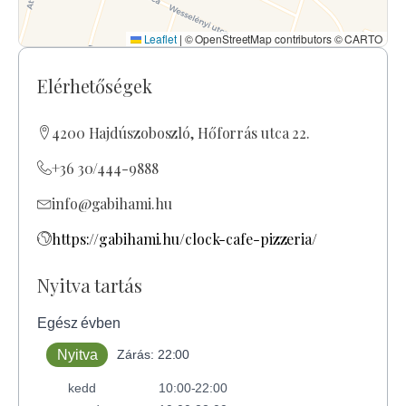
Leaflet
|
© OpenStreetMap contributors © CARTO
Elérhetőségek
4200 Hajdúszoboszló, Hőforrás utca 22.
+36 30/444-9888
info@gabihami.hu
https://gabihami.hu/clock-cafe-pizzeria/
Nyitva tartás
Egész évben
Nyitva
Zárás: 22:00
kedd
10:00-22:00