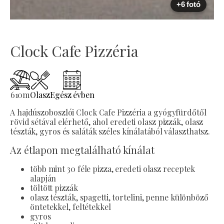
+6 fotó
Clock Cafe Pizzéria
610
m
Olasz
Egész évben
A hajdúszoboszlói Clock Cafe Pizzéria a gyógyfürdőtől
rövid sétával elérhető, ahol eredeti olasz pizzák, olasz
tészták, gyros és saláták széles kínálatából választhatsz.
Az étlapon megtalálható kínálat
több mint 30 féle pizza, eredeti olasz receptek
alapján
töltött pizzák
olasz tészták, spagetti, tortelini, penne különböző
öntetekkel, feltétekkel
gyros