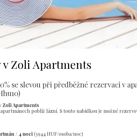
y v Zoli Apartments
10% se slevou při předběžné rezervaci v a
Hhu10)
v Zoli Apartments
apartmánech poblíž lázní. S touto nabídkou je možné rezervo
artmán / 4 noci
(3944 HUF/osoba/noc)