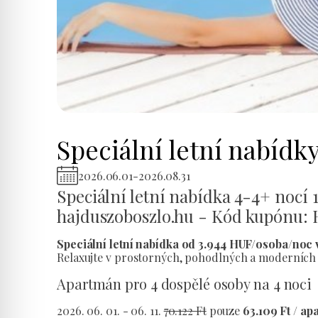
Speciální letní nabídk
2026.06.01
-
2026.08.31
Speciální letní nabídka 4-4+ nocí 
hajduszoboszlo.hu - Kód kupónu: 
Speciální letní nabídka od 3.944 HUF/osoba/noc 
Relaxujte v prostorných, pohodlných a moderních 
Apartmán pro 4 dospělé osoby na 4 noci
2026. 06. 01. - 06. 11.
70.122 Ft
pouze
63.109 Ft / ap