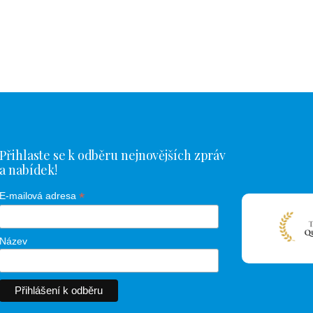
Přihlaste se k odběru nejnovějších zpráv
a nabídek!
*
E-mailová adresa
Název