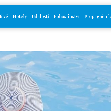
těvě
Hotely
Události
Pohostinství
Propagační 