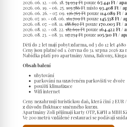
2026. 06. 12. - 06. 18.
74.934 Ft
pouze
67.441 Ft / ap
2026. 06. 19. - 06. 25.
103.786 F
t místo
93.408 Ft / a
2026. 06. 26. - 07. 09.
126.765 Ft
pouze
114.089 Ft / 
2026. 07. 10. - 08. 06.
161.709 Ft
pouze
145.538 Ft / 
2026. 08. 07. - 08. 11.
188.892 Ft
pouze
170.003 Ft / 
2026. 08. 12. - 08. 22.
182.691 Ft
pouze
164.422 Ft / 
2026. 08. 23. - 08. 31.
117.234 Ft
pouze
105.510 Ft / a
Děti do 2 let mají pobyt zdarma, od 3 do 12 let 4680
Ceny jsou platné od 1. června do 31. srpna 2026 za 
Nabídka platí pro apartmány Anna, Balcony, Kinga 
Obsah balení
ubytování
parkování na uzavřeném parkovišti ve dvoře
použití klimatizace
Wifi internet
Ceny nezahrnují turistickou daň, která činí 2 EUR 
z důvodu fluktuace směnného kurzu.
Apartmány Zoli přijímají karty OTP, K&H a MBH S
Ve 200 metrů vzdálené restauraci se podávají sníd