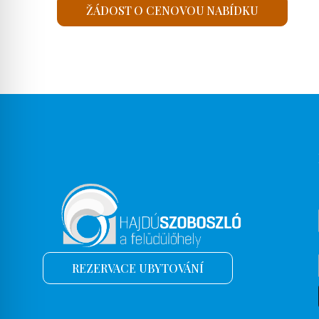
ŽÁDOST O CENOVOU NABÍDKU
REZERVACE UBYTOVÁNÍ