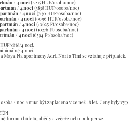
artmán / 4 noci
(4215 HUF/osoba/noc)
partmán / 4 noci
(5838 HUF/osoba/noc)
apartmán / 4 noci
(7130 HUF/osoba/noc)
apartmán / 4 noci
(9096 HUF/osoba/noc)
apartmán / 4 noci
(10625 Ft/osoba/noc)
apartmán / 4 noci
(10276 Ft/osoba/noc)
partmán / 4 noci
(6594 Ft/osoba/noc)
 HUF/dítě/4 noci.
minimálně 4 noci.
a Maya. Na apartmány Adri, Nóri a Timi se vztahuje příplatek.
/ osoba / noc a musí být zaplacena více než 18 let. Ceny byly
ZÉP!
aně formou bufetu, obědy a večeře nebo polopenze.