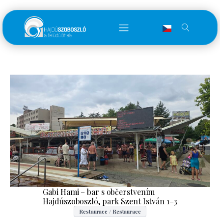
Gabi Hami – bar s občerstvením
Hajdúszoboszló, park Szent István 1–3
Restaurace / Restaurace