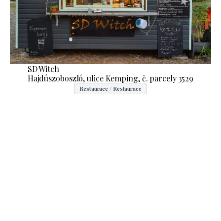
SD Witch
Hajdúszoboszló, ulice Kemping, č. parcely 3529
Restaurace / Restaurace