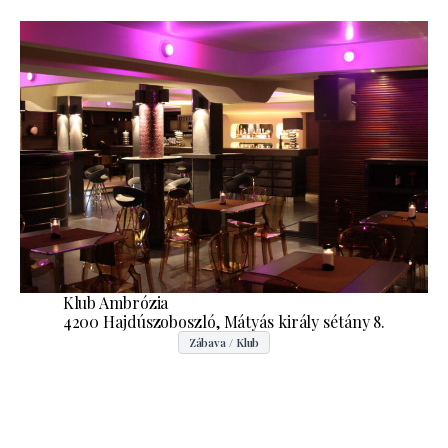
Klub Ambrózia
4200 Hajdúszoboszló, Mátyás király sétány 8.
Zábava / Klub