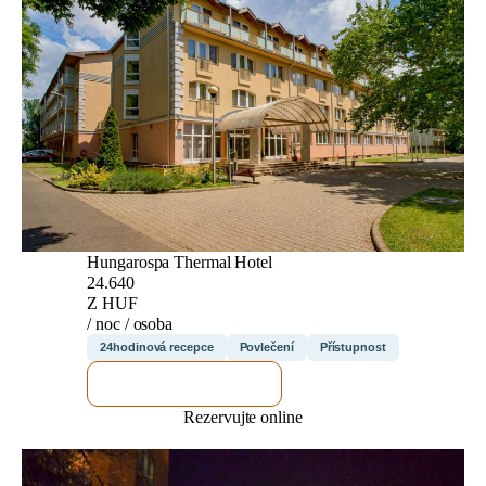
Hungarospa Thermal Hotel
24.640
Z HUF
/ noc / osoba
24hodinová recepce
Povlečení
Přístupnost
ZKONTROLUJI TO
Rezervujte online