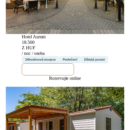
Hotel Aurum
18.500
Z HUF
/ noc / osoba
24hodinová recepce
Povlečení
Dětská postel
ZKONTROLUJI TO
Rezervujte online