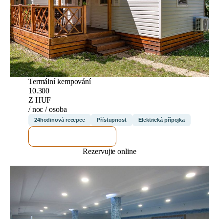
Termální kempování
10.300
Z HUF
/ noc / osoba
24hodinová recepce
Přístupnost
Elektrická přípojka
ZKONTROLUJI TO
Rezervujte online