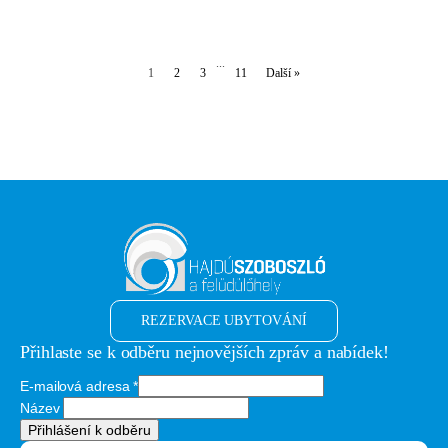
...
1
2
3
11
Další »
REZERVACE UBYTOVÁNÍ
Přihlaste se k odběru nejnovějších zpráv a nabídek!
E-mailová adresa
*
Název