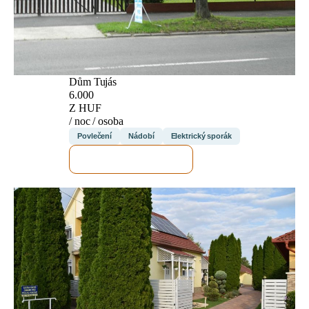
Dům Tujás
6.000
Z HUF
/ noc / osoba
Povlečení
Nádobí
Elektrický sporák
ZKONTROLUJI TO