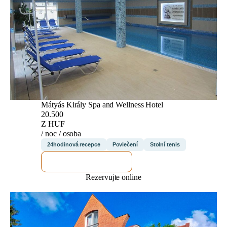
Mátyás Király Spa and Wellness Hotel
20.500
Z HUF
/ noc / osoba
24hodinová recepce
Povlečení
Stolní tenis
ZKONTROLUJI TO
Rezervujte online