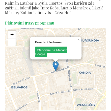
Kálmán Latabár a Gyula Csortos. Svou kariéru zde
začínali talenti jako Imre Soós, László Mensáros, László
Márkus, Zoltán Latinovits a Géza Hofi.
Plánování trasy programu
+
×
−
Divadlo Csokonai
Plánování na Mapách
Google