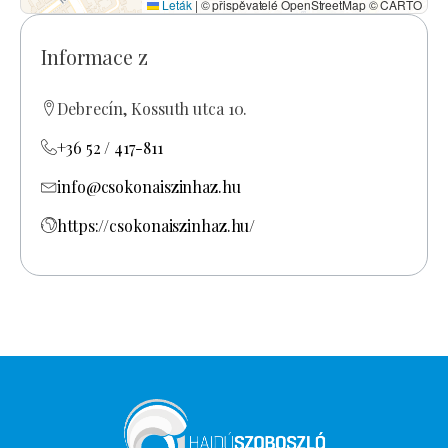
Leták
|
© přispěvatelé OpenStreetMap © CARTO
Informace z
Debrecín, Kossuth utca 10.
+36 52 / 417-811
info@csokonaiszinhaz.hu
https://csokonaiszinhaz.hu/