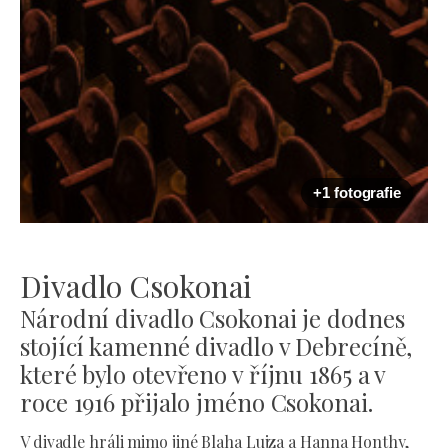
+1 fotografie
Divadlo Csokonai
Národní divadlo Csokonai je dodnes
stojící kamenné divadlo v Debrecíně,
které bylo otevřeno v říjnu 1865 a v
roce 1916 přijalo jméno Csokonai.
V divadle hráli mimo jiné Blaha Lujza a Hanna Honthy,