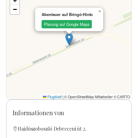
+
−
×
Abenteuer auf Bringó-Hinto
Planung auf Google Maps
Flugblatt
|
© OpenStreetMap-Mitarbeiter © CARTO
Informationen von
Hajdúszoboszló Debreceni út 2.