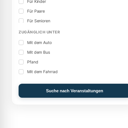
Für Kinder
Freilichtbühne
Für Paare
Theater
Für Senioren
Territorium
ZUGÄNGLICH UNTER
Feierlichkeiten
Wellness
Mit dem Auto
Musik
Mit dem Bus
Pfand
Mit dem Fahrrad
Suche nach Veranstaltungen