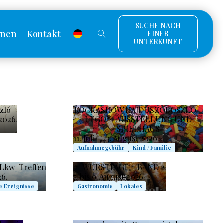
SUCHE NACH
onen
Kontakt
EINER
UNTERKUNFT
zló
KOCKASHOW HAJDÚSZOBOSZLÓ –
 2026.
LEGO®-AUSSTELLUNG UND
SPIELHAUS
11. Juli - 23. August 2026.
Aufnahmegebühr
Kind / Familie
 Lkw-Treffen
#-WURSTTAGE – BAND 2.
26.
7. bis 9. August 2026.
e Ereignisse
Gastronomie
Lokales