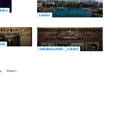
mbrózia
Landesweite Wasserpistolen-
Schlacht – Rekordversuch
8. August 2026 – 8.
kales
Lokales
an“-Konzert auf
Country-Rockabilly-Jamboree in
ne des Rock Café
Hajdúszoboszló auf der
Freiluftbühne des Rock Café
8. August 2026 – 8.
sik
Aufnahmegebühr
Lokales
4
Weiter »