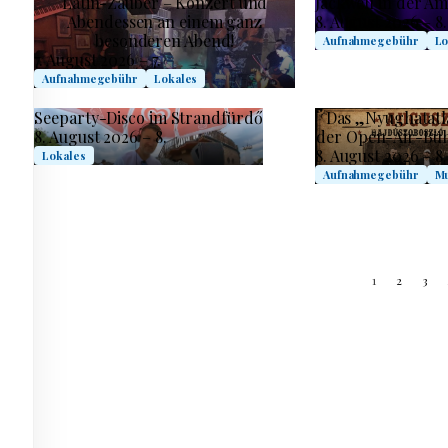
Latin-Zauber – Konzert und
Jackwell in der A
Abendessen an einem ganz
8. August 2026 – 8.
besonderen Abend!
Aufnahmegebühr
Lo
7. August 2026 – 7.
Aufnahmegebühr
Lokales
Seeparty-Disco im Strandfürdő
Das „Nyughatatl
8. August 2026 – 8.
der Open-Air-Büh
8. August 2026 – 8.
Lokales
Aufnahmegebühr
Mu
1
2
3