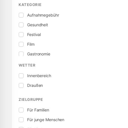
KATEGORIE
Aufnahmegebühr
Gesundheit
Festival
Film
Gastronomie
Kind / Familie
WETTER
Lokales
Innenbereich
Kostenlos
Draußen
Ausstellung
ZIELGRUPPE
Ausgewählte Ereignisse
Für Familien
Kultur
Für junge Menschen
Sport