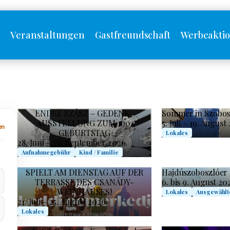
s
Veranstaltungen
Gastfreundschaft
Werbeakti
ENDRE SZÁSZ – GEDENK-
Sommer in Szobos
AUSSTELLUNG ZUM 100.
5. Juli – 19. August
en
GEBURTSTAG
Lokales
28. Juni – 26. September 2026.
Aufnahmegebühr
Kind / Familie
SPIELT AM DIENSTAG AUF DER
Hajdúszoboszlóer
TERRASSE DES CSANÁDY-
6. bis 9. August 20
WEINHAUSES!
Lokales
Ausgewählt
21. Juli – 25. August 2026.
Lokales