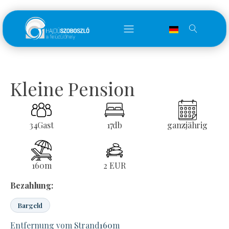
Kleine Pension
34
Gast
17
db
ganzjährig
160
m
2 EUR
Bezahlung:
Bargeld
Entfernung vom Strand
160
m