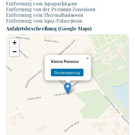
Entfernung vom Aquapark
640
m
Entfernung von der Premium Zone
160
m
Entfernung vom Thermalbad
900
m
Entfernung vom Aqua-Palace
560
m
Anfahrtsbeschreibung (Google Maps)
+
−
×
Kleine Pension
Routenplanung