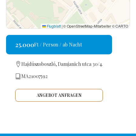
Flugblatt
|
© OpenStreetMap-Mitarbeiter © CARTO
25.000
Ft / Person / ab Nacht
Hajdúszoboszló, Damjanich utca 30/4.
MA21007592
ANGEBOT ANFRAGEN