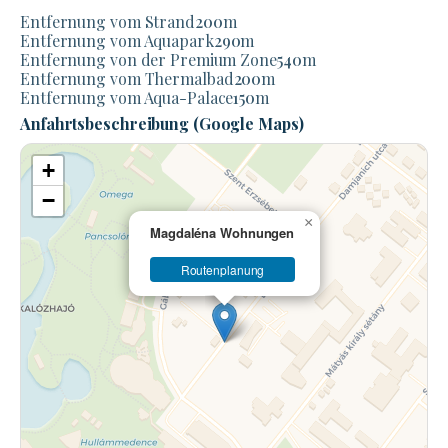
Entfernung vom Strand
200
m
Entfernung vom Aquapark
290
m
Entfernung von der Premium Zone
540
m
Entfernung vom Thermalbad
200
m
Entfernung vom Aqua-Palace
150
m
Anfahrtsbeschreibung (Google Maps)
+
−
×
Magdaléna Wohnungen
Routenplanung