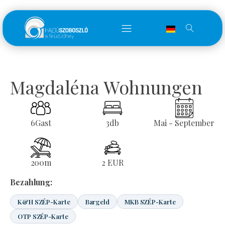
Magdaléna Wohnungen
6
Gast
3
db
Mai - September
200
m
2 EUR
Bezahlung:
K&H SZÉP-Karte
Bargeld
MKB SZÉP-Karte
OTP SZÉP-Karte