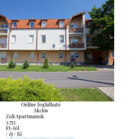
Online foglalható
Akciós
Zoli Apartmanok
3.753
Ft-tól
/ éj / fő