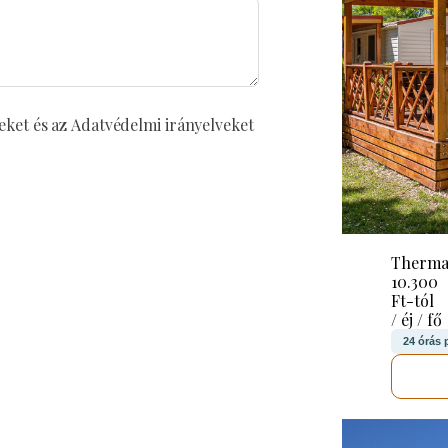
eket és az Adatvédelmi irányelveket
Therma
10.300
Ft-tól
/ éj / fő
24 órás 
M