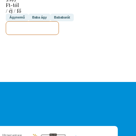
Ft-tól
/ éj / fő
Ágynemű
Baba ágy
Bababarát
MEGNÉZEM