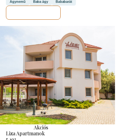
Ágynemű
Baba ágy
Bababarát
MEGNÉZEM
Akciós
Liza Apartmanok
5.193