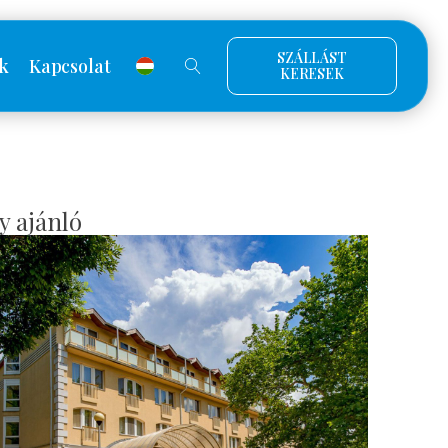
SZÁLLÁST
k
Kapcsolat
KERESEK
y ajánló