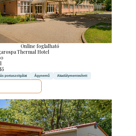
Online foglalható
arospa Thermal Hotel
40
l
 fő
rás portaszolgálat
Ágynemű
Akadálymentesített
MEGNÉZEM