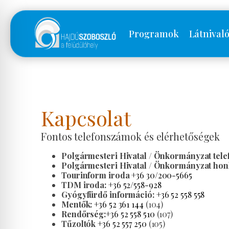
Programok
Látnival
Kapcsolat
Fontos telefonszámok és elérhetőségek
Polgármesteri Hivatal / Önkormányzat tel
Polgármesteri Hivatal / Önkormányzat honl
Tourinform iroda
+36 30/200-5665
TDM iroda:
+36 52/558-928
Gyógyfürdő információ:
+36 52 558 558
Mentők:
+36 52 361 144
(104)
Rendőrség:
+36 52 558 510
(107)
Tűzoltók
+36 52 557 250
(105)