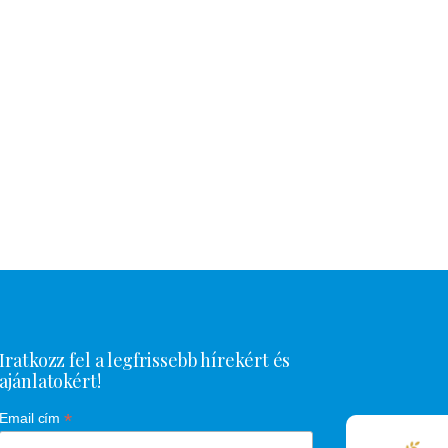
Iratkozz fel a legfrissebb hírekért és
ajánlatokért!
*
Email cím