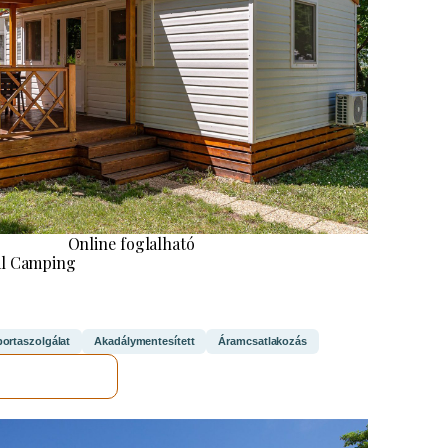
Online foglalható
l Camping
portaszolgálat
Akadálymentesített
Áramcsatlakozás
EGNÉZEM