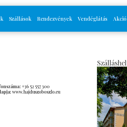
ók
Szállások
Rendezvények
Vendéglátás
Akció
Szálláshel
efonszáma:
+36 52 557 300
apja:
www.hajduszoboszlo.eu