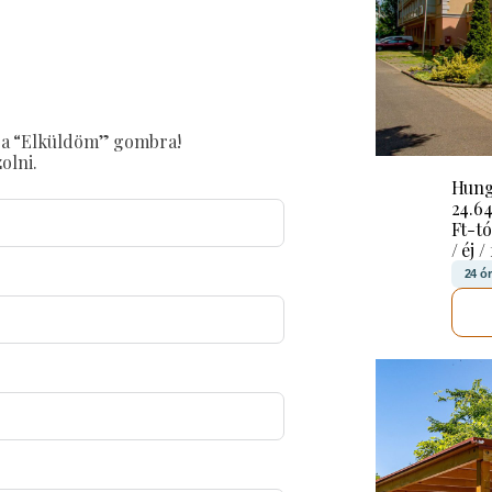
on a “Elküldöm” gombra!
olni.
Hung
24.6
Ft-tó
/ éj /
24 ó