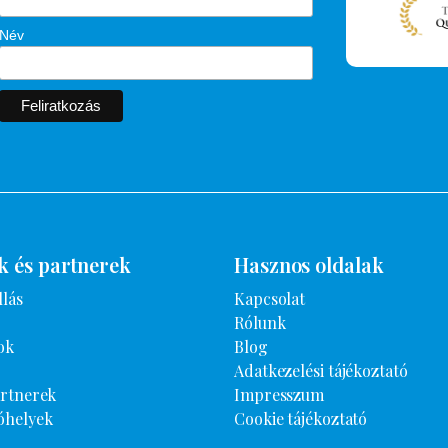
Név
k és partnerek
Hasznos oldalak
llás
Kapcsolat
Rólunk
ok
Blog
Adatkezelési tájékoztató
artnerek
Impresszum
óhelyek
Cookie tájékoztató