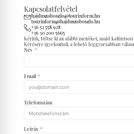
Kapcsolatfelvétel
hajduszoboszlo@tourinform.hu
tourinform@hajduszoboszlo.hu
+36 52 558 928
+36 30 200 5665
Kérjük, töltse ki az alábbi mezõket, majd kattints
Kérésére igyekszünk a lehető leggyorsabban válasz
Név
Email
Telefonszám
Leírás