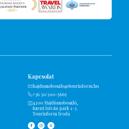
Kapcsolat
hajduszoboszlo@tourinform.hu
+36 30/200-5665
4200 Hajdúszoboszló,
Szent István park 1–3.
Tourinform Iroda