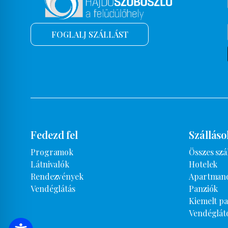
FOGLALJ SZÁLLÁST
Fedezd fel
Szálláso
Programok
Összes szá
Látnivalók
Hotelek
Rendezvények
Apartman
Vendéglátás
Panziók
Kiemelt p
Vendéglát