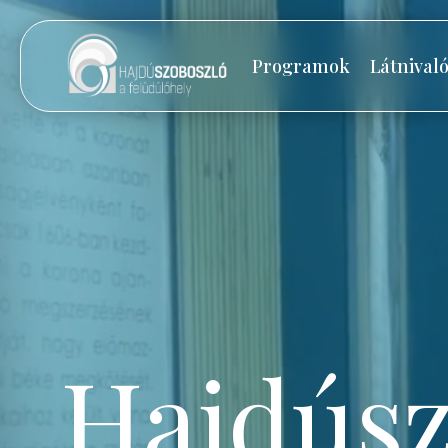
Programok
Látnival
Hajdúsz