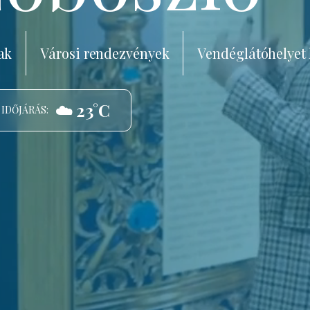
ak
Városi rendezvények
Vendéglátóhelyet
☁️ 23°C
 IDŐJÁRÁS: