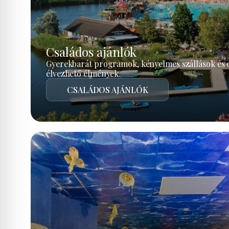
Családos ajánlók
Gyerekbarát programok, kényelmes szállások és 
élvezhető élmények.
CSALÁDOS AJÁNLÓK