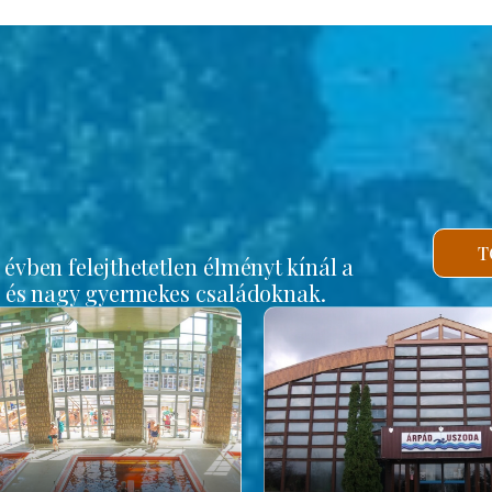
b
T
vben felejthetetlen élményt kínál a
s és nagy gyermekes családoknak.