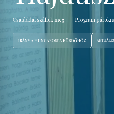
Családdal szállok meg
Program párokn
IRÁNY A HUNGAROSPA FÜRDŐHÖZ
AKTUÁLIS