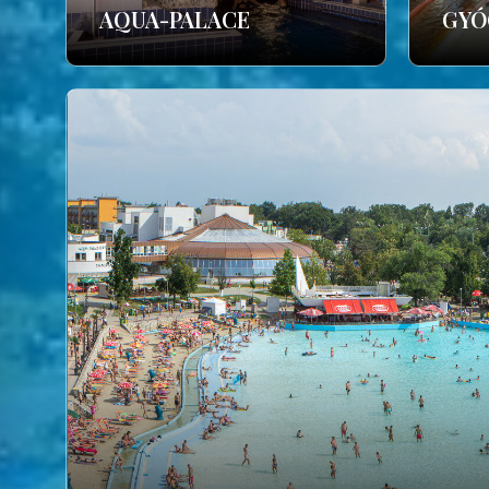
AQUA-PALACE
GYÓ