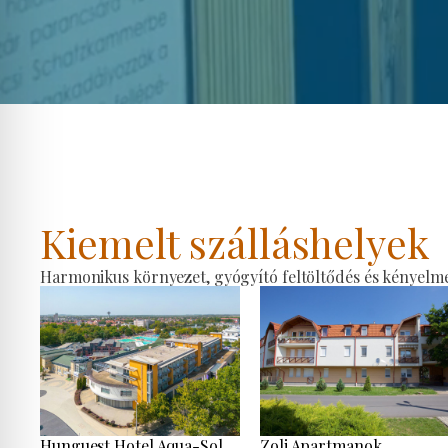
Kiemelt szálláshelyek
Harmonikus környezet, gyógyító feltöltődés és kényelmes
Hunguest Hotel Aqua-Sol
Zoli Apartmanok