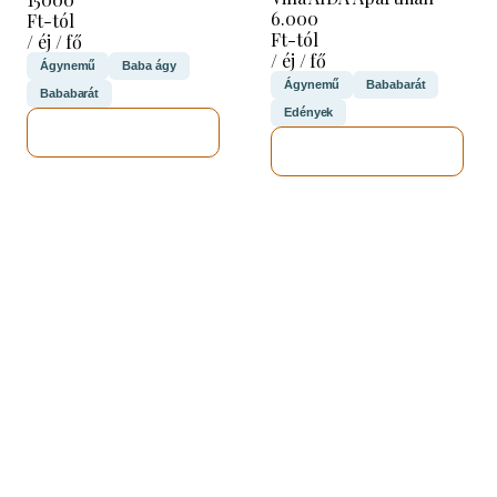
6.000
Ft-tól
Ft-tól
/ éj / fő
/ éj / fő
Ágynemű
Baba ágy
Ágynemű
Bababarát
Bababarát
Edények
MEGNÉZEM
MEGNÉZEM