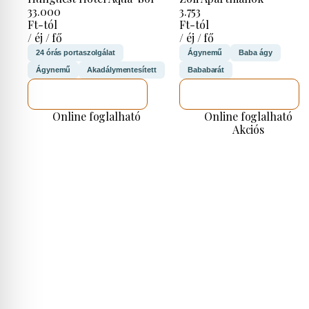
33.000
3.753
Ft-tól
Ft-tól
/ éj / fő
/ éj / fő
24 órás portaszolgálat
Ágynemű
Baba ágy
Ágynemű
Akadálymentesített
Bababarát
MEGNÉZEM
MEGNÉZEM
Online foglalható
Online foglalható
Akciós