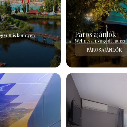
Páros ajánlók
együtt is könnyen
Wellness, nyugodt hangul
PÁROS AJÁNLÓK