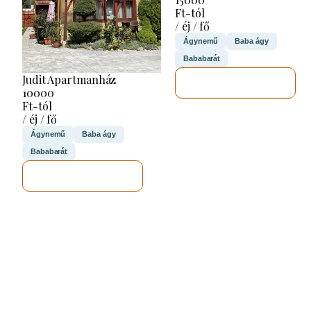
Ft-tól
/ éj / fő
Ágynemű
Baba ágy
Bababarát
Judit Apartmanház
MEGNÉZEM
10000
Ft-tól
/ éj / fő
Ágynemű
Baba ágy
Bababarát
MEGNÉZEM