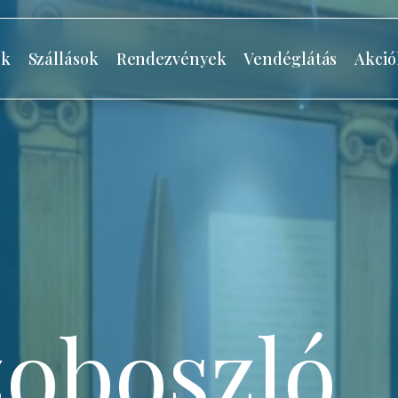
ók
Szállások
Rendezvények
Vendéglátás
Akció
oboszló