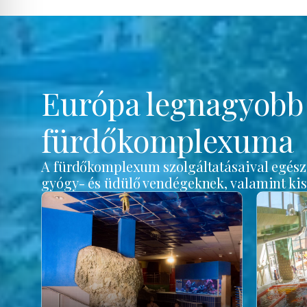
Európa legnagyob
fürdőkomplexuma
A fürdőkomplexum szolgáltatásaival egész é
gyógy- és üdülő vendégeknek, valamint ki