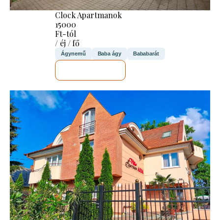
Clock Apartmanok
15000
Ft-tól
/ éj / fő
Ágynemű
Baba ágy
Bababarát
MEGNÉZEM