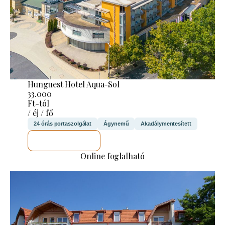
Hunguest Hotel Aqua-Sol
33.000
Ft-tól
/ éj / fő
24 órás portaszolgálat
Ágynemű
Akadálymentesített
MEGNÉZEM
Online foglalható