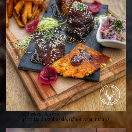
Vadaskert Kávézó
4200 Hajdúszoboszló, Gábor Áron utca 12.