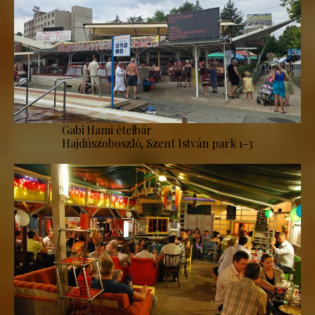
Gabi Hami ételbár
Hajdúszoboszló, Szent István park 1-3