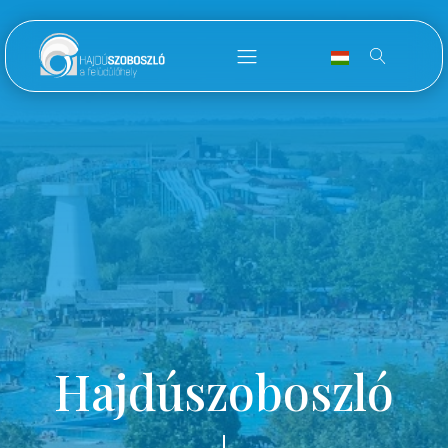
Hajdúszoboszló