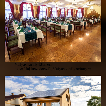
Mátyás Király Étterem
4200 Hajdúszoboszló, Mátyás király sétány 17.