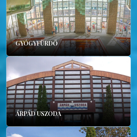
GYÓGYFÜRDŐ
ÁRPÁD USZODA