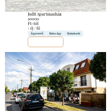
Judit Apartmanház
10000
Ft-tól
/ éj / fő
Ágynemű
Baba ágy
Bababarát
MEGNÉZEM