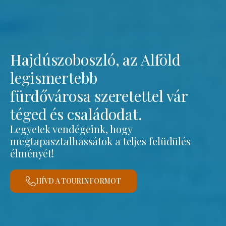
Hajdúszoboszló, az Alföld
legismertebb
fürdővárosa szeretettel vár
téged és családodat.
Legyetek vendégeink, hogy
megtapasztalhassátok a teljes felüdülés
élményét!
HÍVD A TOURINFORMOT