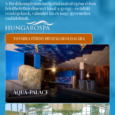
A fürdőkomplexum szolgáltatásaival egész évben
felejthetetlen élményt kínál a gyógy- és üdülő
vendégeknek, valamint kis és nagy gyermekes
családoknak.
TOVÁBB A FÜRDŐ HIVATALOS OLDALÁRA
AQUA-PALACE