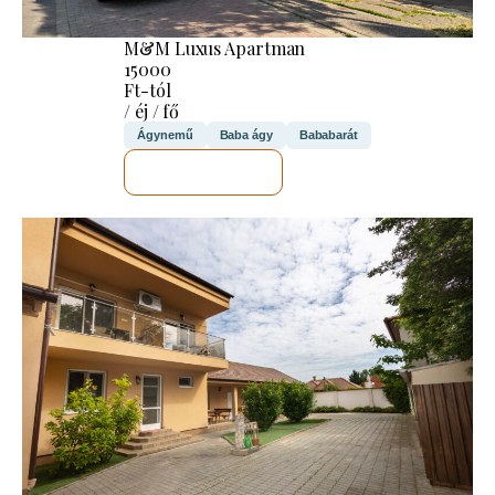
M&M Luxus Apartman
15000
Ft-tól
/ éj / fő
Ágynemű
Baba ágy
Bababarát
MEGNÉZEM