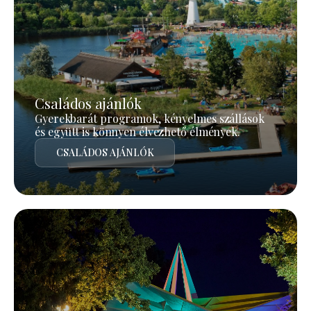
Családos ajánlók
Gyerekbarát programok, kényelmes szállások
és együtt is könnyen élvezhető élmények.
CSALÁDOS AJÁNLÓK