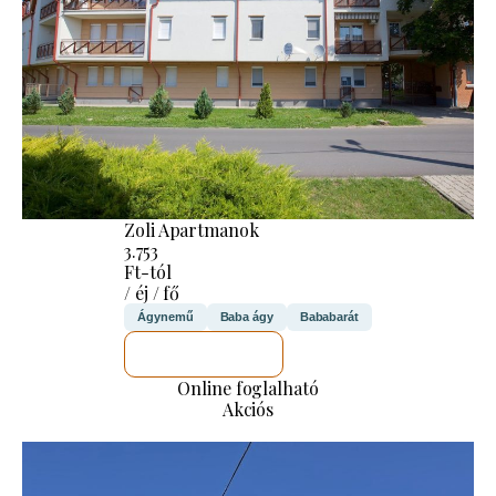
Zoli Apartmanok
3.753
Ft-tól
/ éj / fő
Ágynemű
Baba ágy
Bababarát
MEGNÉZEM
Online foglalható
Akciós