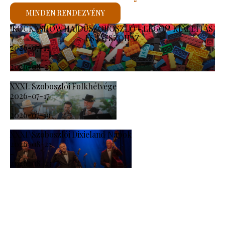
MINDEN RENDEZVÉNY
KOCKASHOW HAJDÚSZOBOSZLÓ - LEGO® KIÁLLÍTÁS
ÉS JÁTSZÓHÁZ
2026-07-11
-
2026-08-23
XXXI. Szoboszlói Folkhétvége
2026-07-17
-
2026-07-19
XXXI. Szoboszlói Dixieland Napok
2026-08-21
-
2026-08-23