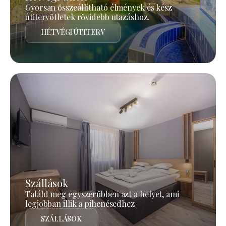
Gyorsan összeállítható élmények és kész
útitervötletek rövidebb utazáshoz.
HÉTVÉGI ÚTITERV
Szállások
Találd meg egyszerűbben azt a helyet, ami
legjobban illik a pihenésedhez
SZÁLLÁSOK