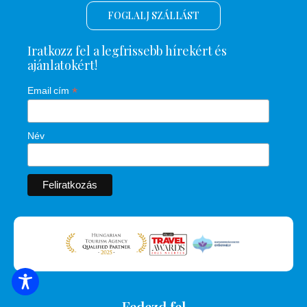
FOGLALJ SZÁLLÁST
Iratkozz fel a legfrissebb hírekért és
ajánlatokért!
*
Email cím
Név
SZÁLLÁSOK KERESÉSE
Fedezd fel