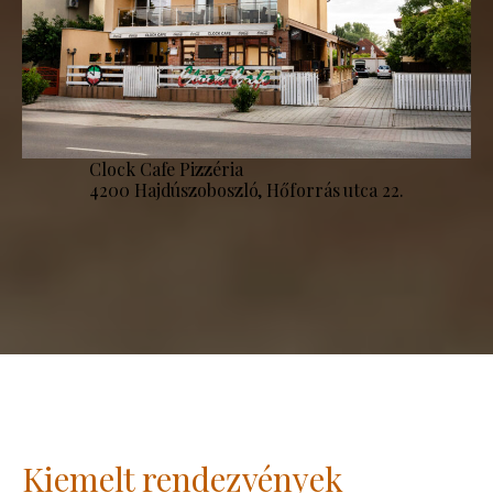
Clock Cafe Pizzéria
4200 Hajdúszoboszló, Hőforrás utca 22.
Kiemelt rendezvények