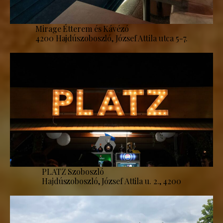
Mirage Étterem és Kávézó
4200 Hajdúszoboszló, József Attila utca 5-7.
PLATZ Szoboszló
Hajdúszoboszló, József Attila u. 2., 4200