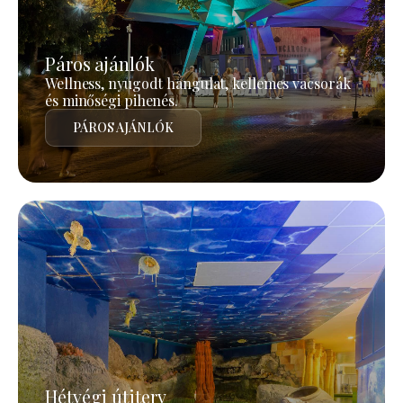
Páros ajánlók
Wellness, nyugodt hangulat, kellemes vacsorák
és minőségi pihenés.
PÁROS AJÁNLÓK
Hétvégi útiterv