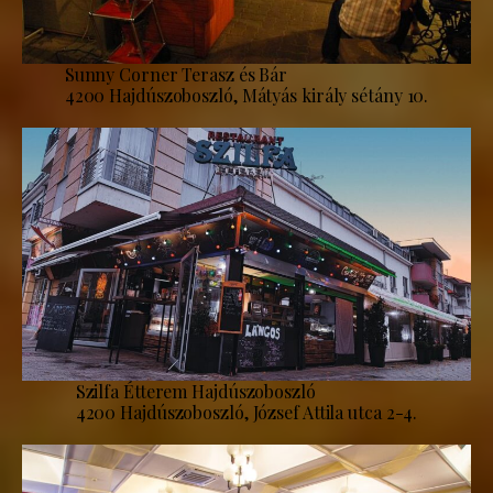
Sunny Corner Terasz és Bár
4200 Hajdúszoboszló, Mátyás király sétány 10.
Szilfa Étterem Hajdúszoboszló
4200 Hajdúszoboszló, József Attila utca 2-4.