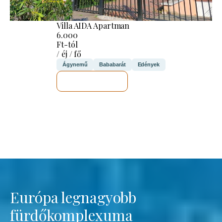
Villa AIDA Apartman
6.000
Ft-tól
/ éj / fő
Ágynemű
Bababarát
Edények
MEGNÉZEM
Európa legnagyobb
fürdőkomplexuma