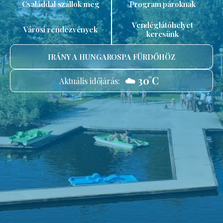
Családdal szállok meg
Program pároknak
Vendéglátóhelyet
Városi rendezvények
keresünk
IRÁNY A HUNGAROSPA FÜRDŐHÖZ
☁️ 30°C
Aktuális időjárás: