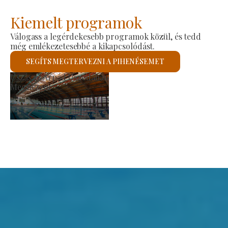
Kiemelt programok
Válogass a legérdekesebb programok közül, és tedd
még emlékezetesebbé a kikapcsolódást.
SEGÍTS MEGTERVEZNI A PIHENÉSEMET
Szent László Római Katolikus Templom
Megnézem