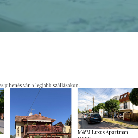
 pihenés vár a legjobb szállásokon.
M&M Luxus Apartman
15000