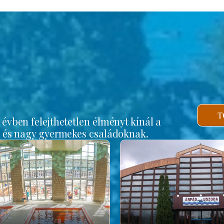
b
T
vben felejthetetlen élményt kínál a
s és nagy gyermekes családoknak.