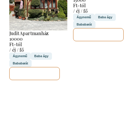
Ft-tól
/ éj / fő
Ágynemű
Baba ágy
Bababarát
Judit Apartmanház
MEGNÉZEM
10000
Ft-tól
/ éj / fő
Ágynemű
Baba ágy
Bababarát
MEGNÉZEM