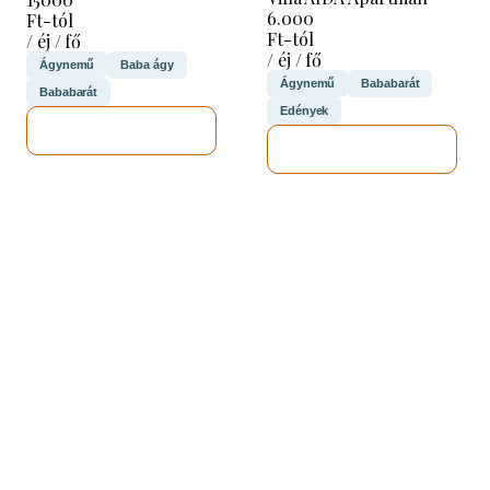
6.000
Ft-tól
Ft-tól
/ éj / fő
/ éj / fő
Ágynemű
Baba ágy
Ágynemű
Bababarát
Bababarát
Edények
MEGNÉZEM
MEGNÉZEM