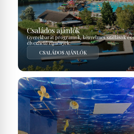
Családos ajánlók
Gyerekbarát programok, kényelmes szállások és 
élvezhető élmények.
CSALÁDOS AJÁNLÓK