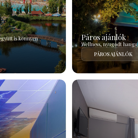
Páros ajánlók
együtt is könnyen
Wellness, nyugodt hangul
PÁROS AJÁNLÓK