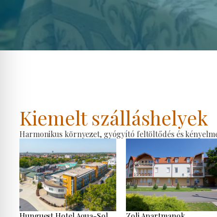
Kiemelt szálláshelyek
Harmonikus környezet, gyógyító feltöltődés és kényelmes
Hunguest Hotel Aqua-Sol
Zoli Apartmanok