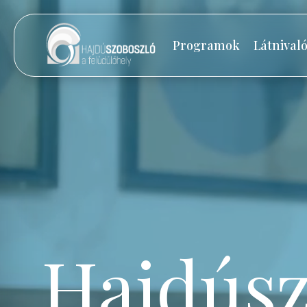
Programok
Látnival
Hajdúsz