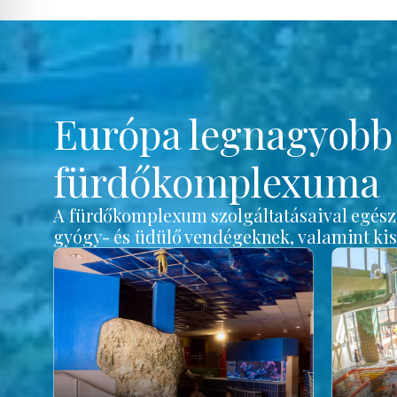
Európa legnagyob
fürdőkomplexuma
A fürdőkomplexum szolgáltatásaival egész é
gyógy- és üdülő vendégeknek, valamint ki