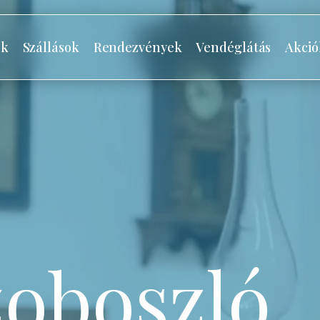
ók
Szállások
Rendezvények
Vendéglátás
Akció
oboszló