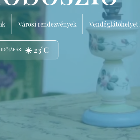
ak
Városi rendezvények
Vendéglátóhelyet
☀️ 23°C
 IDŐJÁRÁS: