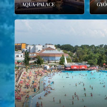
AQUA-PALACE
GYÓ