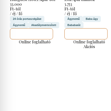
33.000
3.753
Ft-tól
Ft-tól
/ éj / fő
/ éj / fő
24 órás portaszolgálat
Ágynemű
Baba ágy
Ágynemű
Akadálymentesített
Bababarát
MEGNÉZEM
MEGNÉZEM
Online foglalható
Online foglalható
Akciós