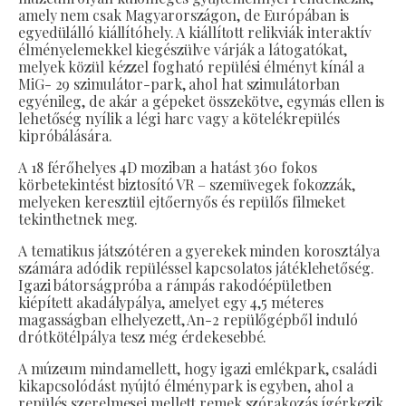
amely nem csak Magyarországon, de Európában is
egyedülálló kiállítóhely. A kiállított relikviák interaktív
élményelemekkel kiegészülve várják a látogatókat,
melyek közül kézzel fogható repülési élményt kínál a
MiG- 29 szimulátor-park, ahol hat szimulátorban
egyénileg, de akár a gépeket összekötve, egymás ellen is
lehetőség nyílik a légi harc vagy a kötelékrepülés
kipróbálására.
A 18 férőhelyes 4D moziban a hatást 360 fokos
körbetekintést biztosító VR – szemüvegek fokozzák,
melyeken keresztül ejtőernyős és repülős filmeket
tekinthetnek meg.
A tematikus játszótéren a gyerekek minden korosztálya
számára adódik repüléssel kapcsolatos játéklehetőség.
Igazi bátorságpróba a rámpás rakodóépületben
kiépített akadálypálya, amelyet egy 4,5 méteres
magasságban elhelyezett, An-2 repülőgépből induló
drótkötélpálya tesz még érdekesebbé.
A múzeum mindamellett, hogy igazi emlékpark, családi
kikapcsolódást nyújtó élménypark is egyben, ahol a
repülés szerelmesei mellett remek szórakozás ígérkezik