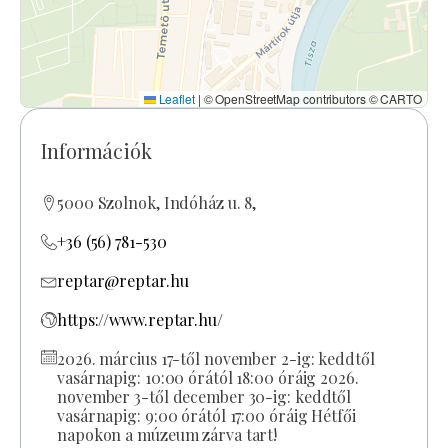
Leaflet
|
© OpenStreetMap contributors © CARTO
Információk
5000 Szolnok, Indóház u. 8,
+36 (56) 781-530
reptar@reptar.hu
https://www.reptar.hu/
2026. március 17-től november 2-ig: keddtől
vasárnapig: 10:00 órától 18:00 óráig 2026.
november 3-től december 30-ig: keddtől
vasárnapig: 9:00 órától 17:00 óráig Hétfői
napokon a múzeum zárva tart!