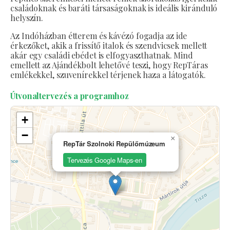
családoknak és baráti társaságoknak is ideális kiránduló
helyszín.
Az Indóházban étterem és kávézó fogadja az ide
érkezőket, akik a frissítő italok és szendvicsek mellett
akár egy családi ebédet is elfogyaszthatnak. Mind
emellett az Ajándékbolt lehetővé teszi, hogy RepTáras
emlékekkel, szuvenírekkel térjenek haza a látogatók.
Útvonaltervezés a programhoz
+
−
×
RepTár Szolnoki Repülőmúzeum
Tervezés Google Maps-en