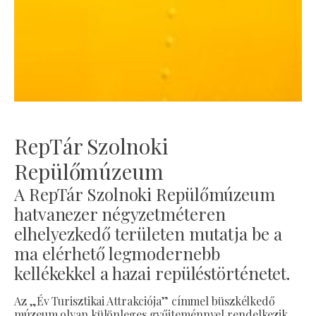
RepTár Szolnoki
Repülőmúzeum
A RepTár Szolnoki Repülőmúzeum
hatvanezer négyzetméteren
elhelyezkedő területen mutatja be a
ma elérhető legmodernebb
kellékekkel a hazai repüléstörténetet.
Az „Év Turisztikai Attrakciója” címmel büszkélkedő
múzeum olyan különleges gyűjteménnyel rendelkezik,