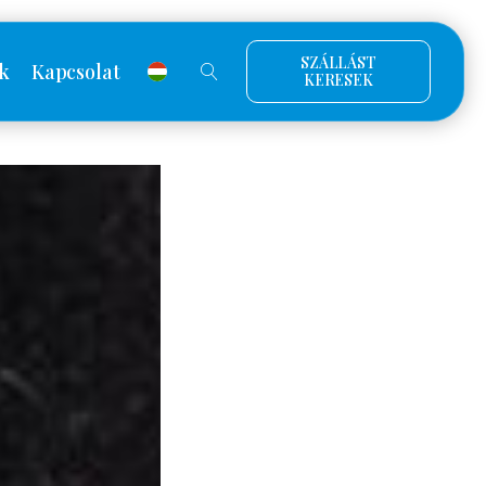
SZÁLLÁST
k
Kapcsolat
KERESEK