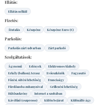
Ellátás:
Ellátás nélkül
Fizetés:
Átutalás
Készpénz
Készpénz: Euro (€)
Parkolás:
Parkolás zárt udvarban
Zárt parkoló
Szolgáltatások:
Ágynemű
Edények
Elektromos tűzhely
Erkély (balkon), terasz
Evőeszközök
Fagyasztó
Főzési, sütési lehetőség
Franciaágy
Fürdőszoba zuhanyzóval
Grillezési lehetőség
Hűtőszekrény
Internet a szobában
Kávéfőző (eszpresso)
Külön bejárat
Különálló ágy