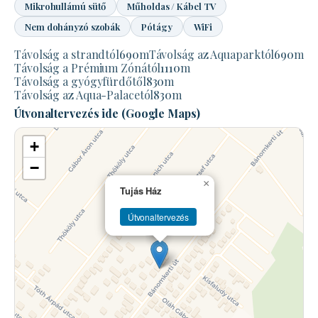
Mikrohullámú sütő
Műholdas / Kábel TV
Nem dohányzó szobák
Pótágy
WiFi
Távolság a strandtól
690
m
Távolság az Aquaparktól
690
m
Távolság a Prémium Zónától
1110
m
Távolság a gyógyfürdőtől
830
m
Távolság az Aqua-Palacetól
830
m
Útvonaltervezés ide (Google Maps)
+
−
×
Tujás Ház
Útvonaltervezés