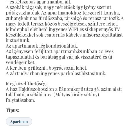
– es kétszobás apartmanból áll.
A szobák tágasak, nagy méretűek így igény szerint
pótágyazhatóak. Az apartmanokhoz felszerelt konyha,
zuhanykabinos fürdőszoba, társalgó és terasz tartozik. A
nagy fedett terasz közös beszélgetések színtere lehet.
Mindenhol elérhető ingyenes WIFI és síkképernyős TV
készülékekkel sok csatornás kábeles műsorszolgáltatást
biztosítunk.
Az apartmanok légkondicionáltak.
Az igényesen felújított apartmanházunkban 20 éves
tapasztalattal és barátsággal várjuk visszatérő és új
vendégeinket.
A kertben grillezni , bográcsozni lehet.
A zárt udvarban ingyenes parkolást biztosítunk.
Megközelíthetőség:
A ház Hajdúszoboszlón a Bánomkerti utca 58. szám alatt
található, a sétáló utca (Mátyás király sétány)
folytatásában.
Típus:
Apartman