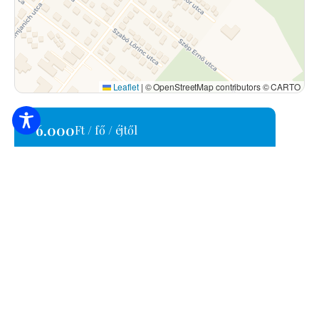
Leaflet
|
© OpenStreetMap contributors © CARTO
6.000
Ft / fő / éjtől
4200 Hajdúszoboszló, Bánomkerti út 58.
+36 30/969-1221
labalazsi48@gmail.com
MA21026019
AJÁNLATKÉRÉS