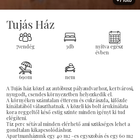
+7 fotó
Tujás Ház
7
vendég
3
db
nyitva egész
évben
690
m
nem
A Tujás ház közel az autóbusz pályaudvarhoz, kertvárosi,
nyugodt, csendes környezetben helyezkedik el.
A környéken számtalan étterem és cukrászda, kifőzde
kínálatából választhatnak. A közeli kis bolt árukínálata
kora reggeltől késő estig szinte minden igényt ki tud
elégíteni.
Tíz perc sétával minden elérhető ami szükséges lehet a
gondtalan kikapcsolódáshoz.
Apartmanházunk egy 40 m2 –es egyszobás és egy 60 m2