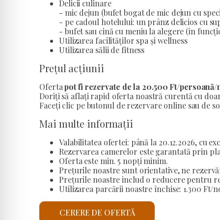
Delicii culinare
- mic dejun (bufet bogat de mic dejun cu speci
- pe cadoul hotelului: un prânz delicios cu sup
- bufet sau cină cu meniu la alegere (în func
Utilizarea facilităților spa și wellness
Utilizarea sălii de fitness
Prețul acțiunii
Oferta
pot fi rezervate de la 20.500 Ft/persoană
Doriți să aflați rapid oferta noastră curentă cu doar
Faceți clic pe butonul de rezervare online sau de sol
Mai multe informații
Valabilitatea ofertei: până la 20.12.2026, cu ex
Rezervarea camerelor este garantată prin pla
Oferta este min. 5 nopți minim.
Prețurile noastre sunt orientative, ne rezervă
Prețurile noastre includ o reducere pentru r
Utilizarea parcării noastre închise: 1.300 Ft/
CERERE DE OFERTĂ