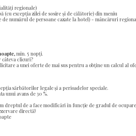
alități regionale)
ă (cu excepția zilei de sosire și de călătorie) din meniu
ție de numărul de persoane cazate la hotel) - mâncăruri region
/noapte
, min. 5 nopți.
 câteva clicuri?
icitare a unei oferte de mai sus pentru a obține un calcul al of
cepția sărbătorilor legale și a perioadelor speciale.
ta unui avans de 30 %.
m dreptul de a face modificări în funcție de gradul de ocupare 
ezervare directă!
noapte