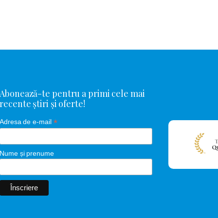
Abonează-te pentru a primi cele mai
recente știri și oferte!
*
Adresa de e-mail
Nume și prenume