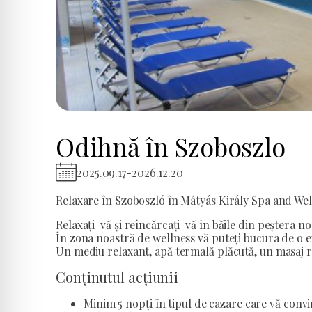
Odihnă în Szoboszlo
2025.09.17
-
2026.12.20
Relaxare în Szoboszló în Mátyás Király Spa and Well
Relaxați-vă și reîncărcați-vă în băile din peștera no
În zona noastră de wellness vă puteți bucura de o ex
Un mediu relaxant, apă termală plăcută, un masaj r
Conținutul acțiunii
Minim 5 nopți în tipul de cazare care vă convi