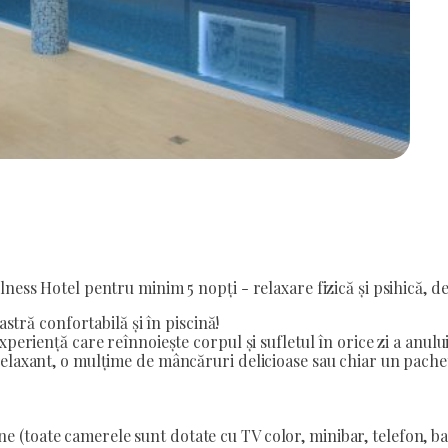
ness Hotel pentru minim 5 nopți - relaxare fizică și psihică, de
astră confortabilă și în piscină!
periență care reînnoiește corpul și sufletul în orice zi a anului
elaxant, o mulțime de mâncăruri delicioase sau chiar un pachet
ne (toate camerele sunt dotate cu TV color, minibar, telefon, ba