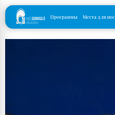
Программы
Места для по