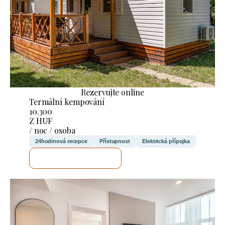
Rezervujte online
Termální kempování
10.300
Z HUF
/ noc / osoba
24hodinová recepce
Přístupnost
Elektrická přípojka
ZKONTROLUJI TO