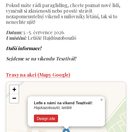
Pokud máte rádi paragliding, chcete poznat nové lidi,
vyměnit si zkušenosti nebo prostě strávit
nezapomenutelný víkend s milovníky létání, tak si to
nenechte ujít!
Datum:
3.–5. července 2026.
Umístění:
Letiště Hajdúszoboszló
Další informace!
Sejdeme se na víkendu Tesztivál!
Trasy na akci (Mapy Google)
+
−
×
Leťte s námi na víkend Tesztivál!
Hajdúszoboszló, letiště
Design zde