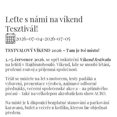
Leťte s námi na víkend
Tesztivál!
2026-07-04
-
2026-07-05
TESTVALOVÝ VÍKEND 2026 – Tam je tvé místo!
3.–5. července 2026.
se opět uskuteční
Víkend festivalu
na letišti v Hajdúszoboszló. Víkend, kde se snoubí létání,
profesní rozvoj a příjemná společnost.
Těšit se můžete na let s motorem, testy padáků a
vybavení, prezentace výrobců, zajímavé odborné
přednášky, večerní společenské akce a – za příznivého
počasí – také na velkolepou akrobatickou show ACRO.
Na místě je k dispozici bezplatné stanování a parkování
karavanů, bufet a večeře z kotlíku, kterou lze objednat
předem.