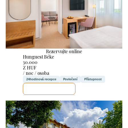
Rezervujte online
Hunguest Béke
30.000
Z HUF
/ noc / osoba
24hodinová recepce
Povlečení
Přístupnost
ZKONTROLUJI TO