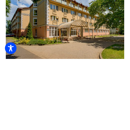
Rezervujte online
Hungarospa Thermal Hotel
24.640
Z HUF
/ noc / osoba
24hodinová recepce
Povlečení
Přístupnost
ZKONTROLUJI TO