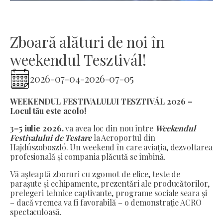
Zboară alături de noi în
weekendul Tesztivál!
2026-07-04
-
2026-07-05
WEEKENDUL FESTIVALULUI TESZTIVÁL 2026 –
Locul tău este acolo!
3–5 iulie 2026.
va avea loc din nou între
Weekendul
Festivalului de Testare
la Aeroportul din
Hajdúszoboszló. Un weekend în care aviația, dezvoltarea
profesională și compania plăcută se îmbină.
Vă așteaptă zboruri cu zgomot de elice, teste de
parașute și echipamente, prezentări ale producătorilor,
prelegeri tehnice captivante, programe sociale seara și
– dacă vremea va fi favorabilă – o demonstrație ACRO
spectaculoasă.