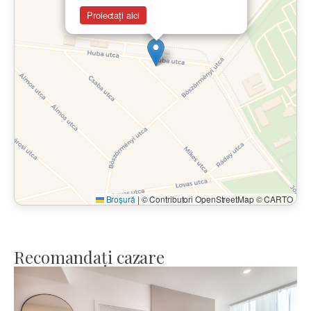
Proiectați aici
Broșură
|
© Contributori OpenStreetMap © CARTO
Recomandați cazare