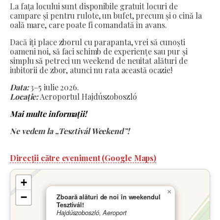
La fața locului sunt disponibile gratuit locuri de
campare și pentru rulote, un bufet, precum și o cină la
oală mare, care poate fi comandată în avans.
Dacă îți place zborul cu parapanta, vrei să cunoști
oameni noi, să faci schimb de experiențe sau pur și
simplu să petreci un weekend de neuitat alături de
iubitorii de zbor, atunci nu rata această ocazie!
Data:
3–5 iulie 2026.
Locație:
Aeroportul Hajdúszoboszló
Mai multe informații!
Ne vedem la „Tesztivál Weekend”!
Direcții către eveniment (Google Maps)
+
×
−
Zboară alături de noi în weekendul
Tesztivál!
Hajdúszoboszló, Aeroport