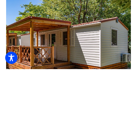
Rezervare online
Camping termic
10.300
De la HUF
/ noapte / persoană
Recepție 24 de ore din 24
Accesibilitate
Conexiune electrică
VOI VERIFICA