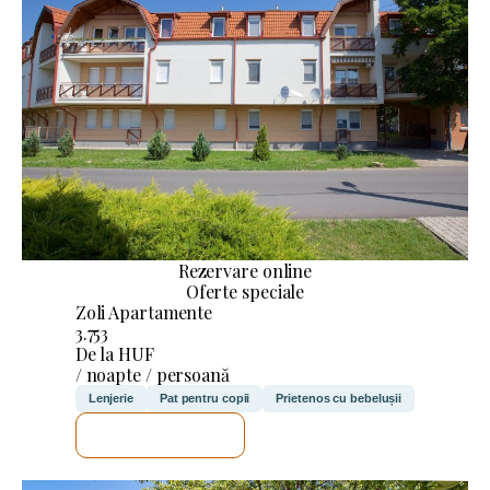
Rezervare online
Oferte speciale
Zoli Apartamente
3.753
De la HUF
/ noapte / persoană
Lenjerie
Pat pentru copii
Prietenos cu bebelușii
VOI VERIFICA