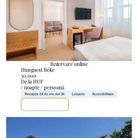
Rezervare online
Hunguest Béke
30.000
De la HUF
/ noapte / persoană
Recepție 24 de ore din 24
Lenjerie
Accesibilitate
VOI VERIFICA