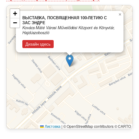
+
×
ВЫСТАВКА, ПОСВЯЩЕННАЯ 100-ЛЕТИЮ С
−
ЗАС ЭНДРЕ
Kovács Máté Városi Művelődési Központ és Könyvtár,
Hajdúszoboszló
Дизайн здесь
Листовка
|
© OpenStreetMap contributors © CARTO