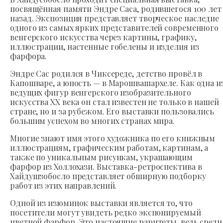
посвящённая памяти Эндре Саса, родившегося 100 лет
назад. Экспозиция представляет творческое наследие
одного из самых ярких представителей современного
венгерского искусства через картины, графику,
иллюстрации, настенные гобелены и изделия из
фарфора.
Эндре Сас родился в Чиксереде, детство провёл в
Капошваре, а юность — в Марошвашархеле. Как одна и
ведущих фигур венгерского изобразительного
искусства XX века он стал известен не только в нашей
стране, но и за рубежом. Его выставки пользовались
большим успехом во многих странах мира.
Многие знают имя этого художника по его книжным
иллюстрациям, графическим работам, картинам, а
также по уникальным рисункам, украшающим
фарфор из Холлохази. Выставка-ретроспектива в
Хайдушзобосло представляет обширную подборку
работ из этих направлений.
Одной из изюминок выставки является то, что
посетители могут увидеть редко экспонируемый
цветной фарфор. Это настоящие раритеты, ведь среди