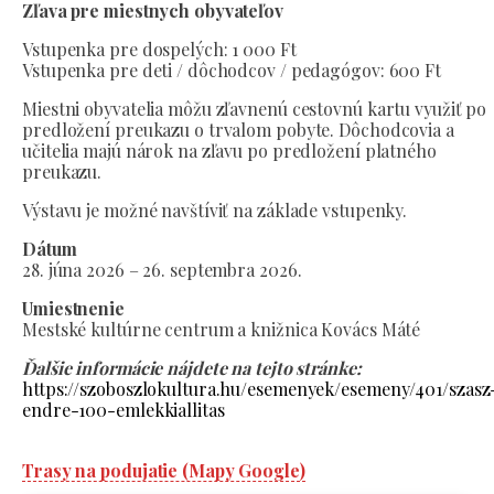
Zľava pre miestnych obyvateľov
Vstupenka pre dospelých: 1 000 Ft
Vstupenka pre deti / dôchodcov / pedagógov: 600 Ft
Miestni obyvatelia môžu zľavnenú cestovnú kartu využiť po
predložení preukazu o trvalom pobyte. Dôchodcovia a
učitelia majú nárok na zľavu po predložení platného
preukazu.
Výstavu je možné navštíviť na základe vstupenky.
Dátum
28. júna 2026 – 26. septembra 2026.
Umiestnenie
Mestské kultúrne centrum a knižnica Kovács Máté
Ďalšie informácie nájdete na tejto stránke:
https://szoboszlokultura.hu/esemenyek/esemeny/401/szasz
endre-100-emlekkiallitas
Trasy na podujatie (Mapy Google)