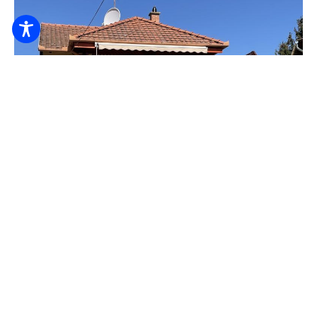
Apartmánový dom Judit
10000
Z HUF