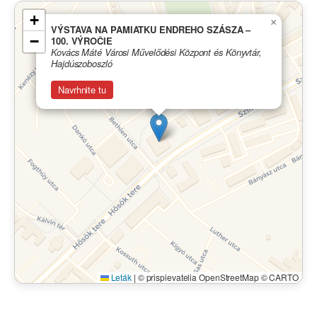
+
×
VÝSTAVA NA PAMIATKU ENDREHO SZÁSZA –
−
100. VÝROČIE
Kovács Máté Városi Művelődési Központ és Könyvtár,
Hajdúszoboszló
Navrhnite tu
Leták
|
© prispievatelia OpenStreetMap © CARTO