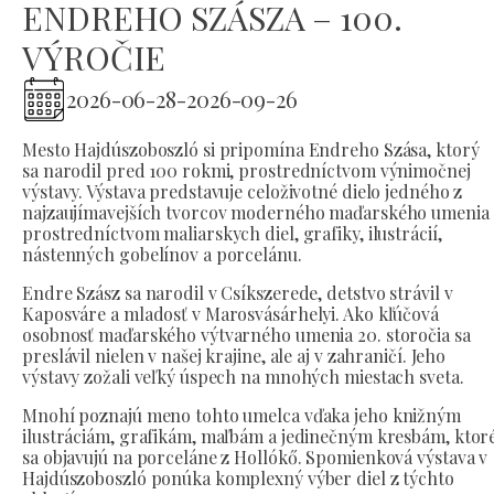
ENDREHO SZÁSZA – 100.
VÝROČIE
2026-06-28
-
2026-09-26
Mesto Hajdúszoboszló si pripomína Endreho Szása, ktorý
sa narodil pred 100 rokmi, prostredníctvom výnimočnej
výstavy. Výstava predstavuje celoživotné dielo jedného z
najzaujímavejších tvorcov moderného maďarského umenia
prostredníctvom maliarskych diel, grafiky, ilustrácií,
nástenných gobelínov a porcelánu.
Endre Szász sa narodil v Csíkszerede, detstvo strávil v
Kaposváre a mladosť v Marosvásárhelyi. Ako kľúčová
osobnosť maďarského výtvarného umenia 20. storočia sa
preslávil nielen v našej krajine, ale aj v zahraničí. Jeho
výstavy zožali veľký úspech na mnohých miestach sveta.
Mnohí poznajú meno tohto umelca vďaka jeho knižným
ilustráciám, grafikám, maľbám a jedinečným kresbám, ktor
sa objavujú na porceláne z Hollókő. Spomienková výstava v
Hajdúszoboszló ponúka komplexný výber diel z týchto