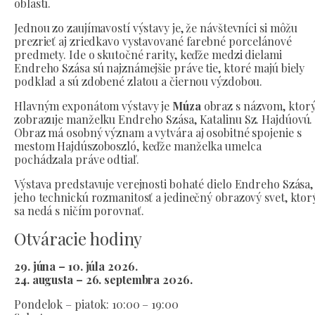
oblastí.
Jednou zo zaujímavostí výstavy je, že návštevníci si môžu
prezrieť aj zriedkavo vystavované farebné porcelánové
predmety. Ide o skutočné rarity, keďže medzi dielami
Endreho Szása sú najznámejšie práve tie, ktoré majú biely
podklad a sú zdobené zlatou a čiernou výzdobou.
Hlavným exponátom výstavy je
Múza
obraz s názvom, ktor
zobrazuje manželku Endreho Szása, Katalinu Sz. Hajdúovú.
Obraz má osobný význam a vytvára aj osobitné spojenie s
mestom Hajdúszoboszló, keďže manželka umelca
pochádzala práve odtiaľ.
Výstava predstavuje verejnosti bohaté dielo Endreho Szása,
jeho technickú rozmanitosť a jedinečný obrazový svet, ktor
sa nedá s ničím porovnať.
Otváracie hodiny
29. júna – 10. júla 2026.
24. augusta – 26. septembra 2026.
Pondelok – piatok: 10:00 – 19:00