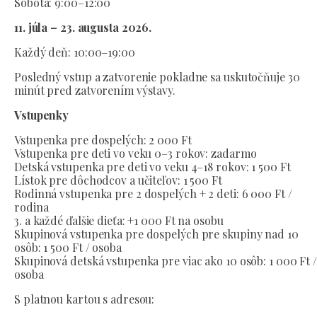
Sobota: 9:00–12:00
11. júla – 23. augusta 2026.
Každý deň: 10:00–19:00
Posledný vstup a zatvorenie pokladne sa uskutočňuje 30
minút pred zatvorením výstavy.
Vstupenky
Vstupenka pre dospelých: 2 000 Ft
Vstupenka pre deti vo veku 0–3 rokov: zadarmo
Detská vstupenka pre deti vo veku 4–18 rokov: 1 500 Ft
Lístok pre dôchodcov a učiteľov: 1 500 Ft
Rodinná vstupenka pre 2 dospelých + 2 deti: 6 000 Ft /
rodina
3. a každé ďalšie dieťa: +1 000 Ft na osobu
Skupinová vstupenka pre dospelých pre skupiny nad 10
osôb: 1 500 Ft / osoba
Skupinová detská vstupenka pre viac ako 10 osôb: 1 000 Ft 
osoba
S platnou kartou s adresou: