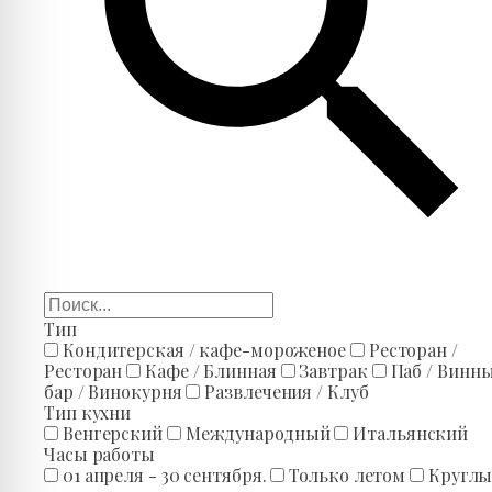
Тип
Кондитерская / кафе-мороженое
Ресторан /
Ресторан
Кафе / Блинная
Завтрак
Паб / Винн
бар / Винокурня
Развлечения / Клуб
Тип кухни
Венгерский
Международный
Итальянский
Часы работы
01 апреля - 30 сентября.
Только летом
Кругл