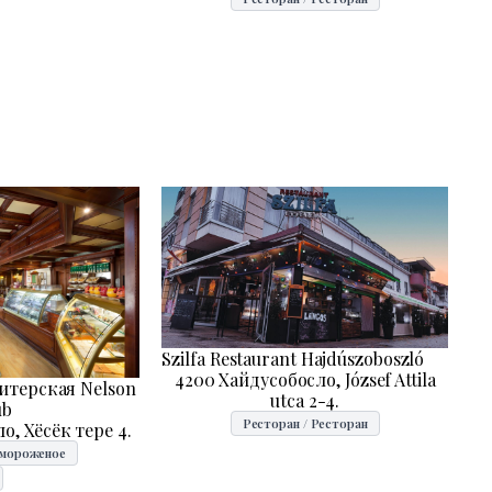
Szilfa Restaurant Hajdúszoboszló
4200 Хайдусобосло, József Attila
итерская Nelson
utca 2-4.
ub
Ресторан / Ресторан
о, Хёсёк тере 4.
-мороженое