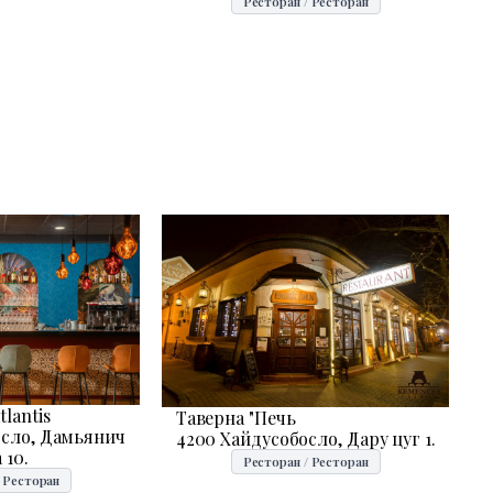
Ресторан / Ресторан
lantis
Таверна "Печь
осло, Дамьянич
4200 Хайдусобосло, Дару цуг 1.
 10.
Ресторан / Ресторан
/ Ресторан