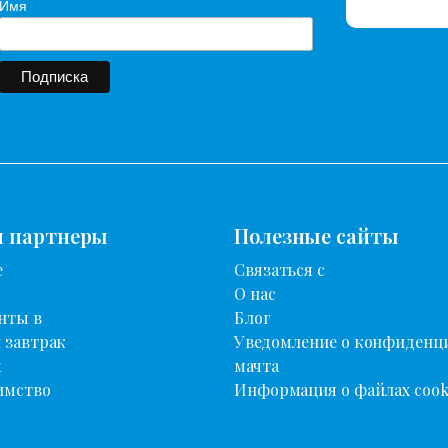
Имя
и партнеры
Полезные сайты
е
Связаться с
О нас
нты в
Блог
 завтрак
Уведомление о конфиденц
ы
мачта
имство
Информация о файлах cook