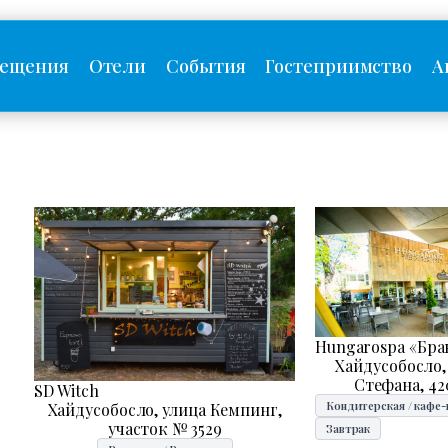
сещения
Отели
События
Гостеприимство
А
Hungarospa «Бра
Хайдусобосло,
Стефана, 42
SD Witch
Кондитерская / кафе
Хайдусобосло, улица Кемпинг,
участок № 3529
Завтрак