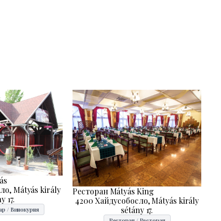
ás
о, Mátyás király
Ресторан Mátyás King
y 17.
4200 Хайдусобосло, Mátyás király
sétány 17.
ар / Винокурня
Ресторан / Ресторан