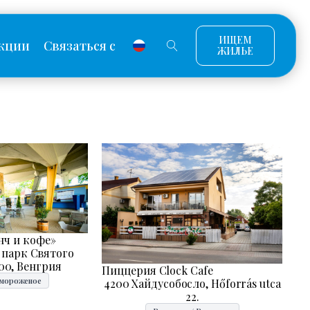
ИЩЕМ
кции
Связаться с
ЖИЛЬЕ
нч и кофе»
 парк Святого
00, Венгрия
Пиццерия Clock Cafe
-мороженое
4200 Хайдусобосло, Hőforrás utca
22.