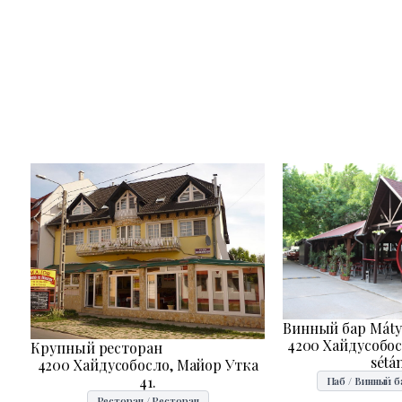
Винный бар Máty
4200 Хайдусобосл
Крупный ресторан
sétán
4200 Хайдусобосло, Майор Утка
41.
Паб / Винный б
Ресторан / Ресторан