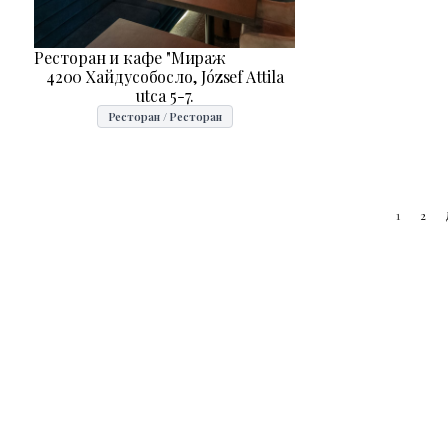
Ресторан и кафе "Мираж
4200 Хайдусобосло, József Attila
utca 5-7.
Ресторан / Ресторан
1
2