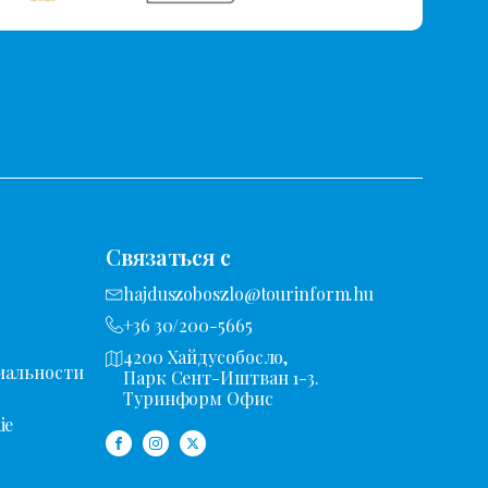
Связаться с
hajduszoboszlo@tourinform.hu
+36 30/200-5665
4200 Хайдусобосло,
иальности
Парк Сент-Иштван 1-3.
Туринформ Офис
ie