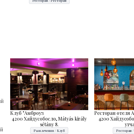
Ресторан / Ресторан
ый
Ресторан отеля At
Клуб "Амброуз
4200 Хайдусоб
4200 Хайдусобосло, Mátyás király
утча
sétány 8.
ый
Ресторан 
Развлечения / Клуб