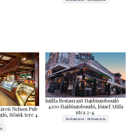
Szilfa Restaurant Hajdúszoboszló
4200 Hajdúszoboszló, József Attila
ráreň Nelson Pub
utca 2-4.
ló, Hősök tere 4.
Reštaurácia / Reštaurácia
ia