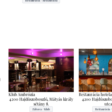
Reštaurácia / Reštaurácia
Reštaurácia hotela
Klub Ambrózia
4200 Hajdúszobo
4200 Hajdúszoboszló, Mátyás király
utca
sétány 8.
Reštaurácia /
Zábava / Klub