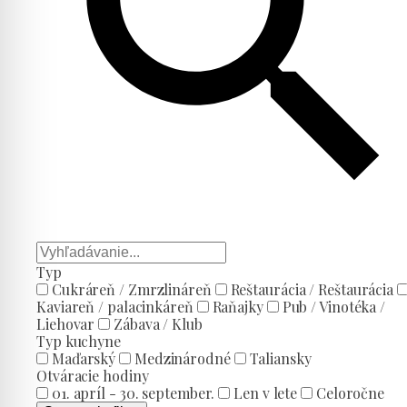
Typ
Cukráreň / Zmrzlináreň
Reštaurácia / Reštaurácia
Kaviareň / palacinkáreň
Raňajky
Pub / Vinotéka /
Liehovar
Zábava / Klub
Typ kuchyne
Maďarský
Medzinárodné
Taliansky
Otváracie hodiny
01. apríl - 30. september.
Len v lete
Celoročne