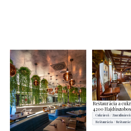
Reštaurácia a cuk
4200 Hajdúszobosz
Cukráreň / Zmrzlináreň
Reštaurácia / Reštaurác