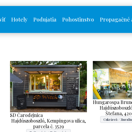
viť
Hotely
Podujatia
Pohostinstvo
Propagačné 
Hungarospa Brun
Hajdúszoboszló
Štefana, 42
SD Čarodejnica
Cukráreň / Zmrzli
Hajdúszoboszló, Kempingova ulica,
parcela č. 3529