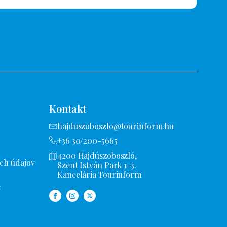
Kontakt
hajduszoboszlo@tourinform.hu
+36 30/200-5665
4200 Hajdúszoboszló,
ch údajov
Szent István Park 1-3.
Kancelária Tourinform
e