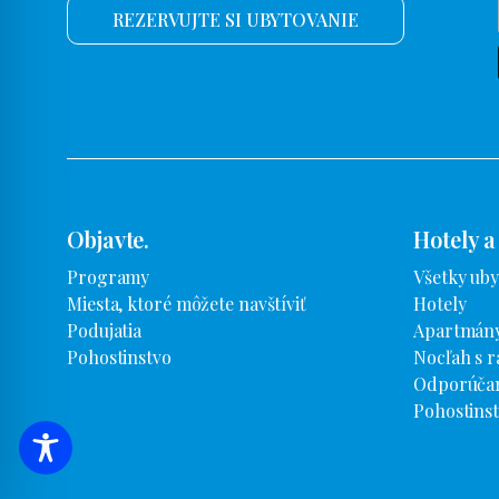
REZERVUJTE SI UBYTOVANIE
Objavte.
Hotely a
Programy
Všetky uby
Miesta, ktoré môžete navštíviť
Hotely
Podujatia
Apartmány
Pohostinstvo
Nocľah s r
Odporúčan
Pohostins