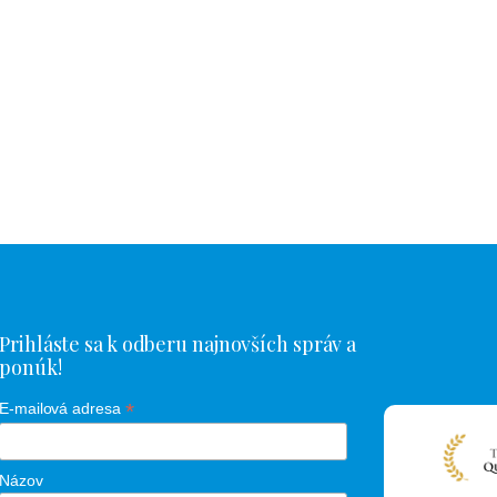
Prihláste sa k odberu najnovších správ a
ponúk!
*
E-mailová adresa
Názov