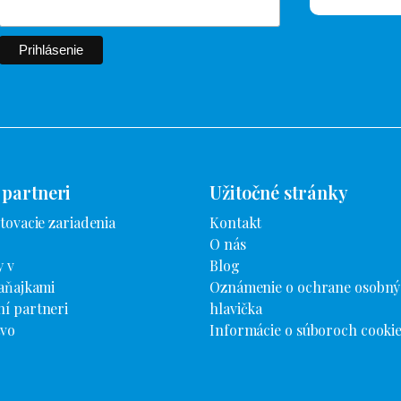
 partneri
Užitočné stránky
tovacie zariadenia
Kontakt
O nás
 v
Blog
aňajkami
Oznámenie o ochrane osobný
í partneri
hlavička
tvo
Informácie o súboroch cooki