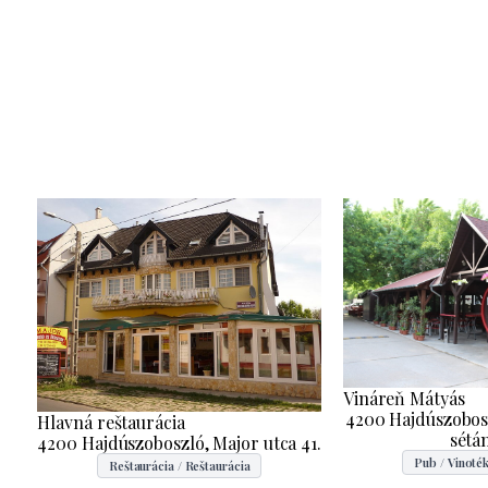
Vináreň Mátyás
4200 Hajdúszobosz
Hlavná reštaurácia
sétán
4200 Hajdúszoboszló, Major utca 41.
Pub / Vinoték
Reštaurácia / Reštaurácia