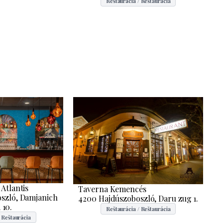
Reštaurácia / Reštaurácia
 Atlantis
Taverna Kemencés
szló, Damjanich
4200 Hajdúszoboszló, Daru zug 1.
 10.
Reštaurácia / Reštaurácia
 Reštaurácia