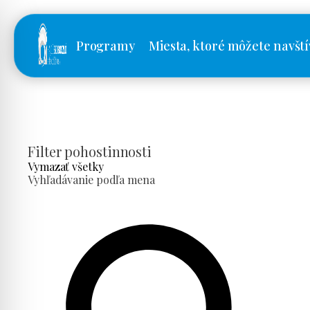
Programy
Miesta, ktoré môžete navští
Filter pohostinnosti
Vymazať všetky
Vyhľadávanie podľa mena