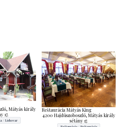
ló, Mátyás király
Reštaurácia Mátyás King
y 17.
4200 Hajdúszoboszló, Mátyás király
sétány 17.
a / Liehovar
Reštaurácia / Reštaurácia