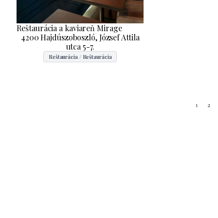
Reštaurácia a kaviareň Mirage
4200 Hajdúszoboszló, József Attila
utca 5-7.
Reštaurácia / Reštaurácia
1
2