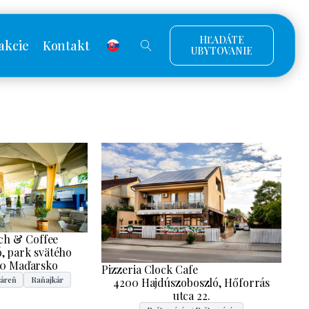
HĽADÁTE
akcie
Kontakt
UBYTOVANIE
ch & Coffee
, park svätého
00 Maďarsko
Pizzeria Clock Cafe
náreň
Raňajkár
4200 Hajdúszoboszló, Hőforrás
utca 22.