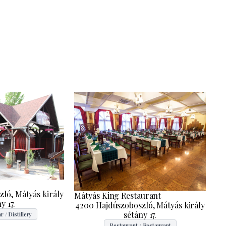
ló, Mátyás király
Mátyás King Restaurant
y 17.
4200 Hajdúszoboszló, Mátyás király
sétány 17.
 / Distillery
Restaurant / Restaurant