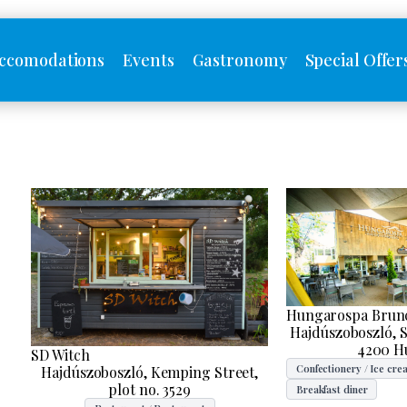
ccomodations
Events
Gastronomy
Special Offer
Hungarospa Brun
Hajdúszoboszló, S
4200 H
SD Witch
Confectionery / Ice cre
Hajdúszoboszló, Kemping Street,
plot no. 3529
Breakfast diner