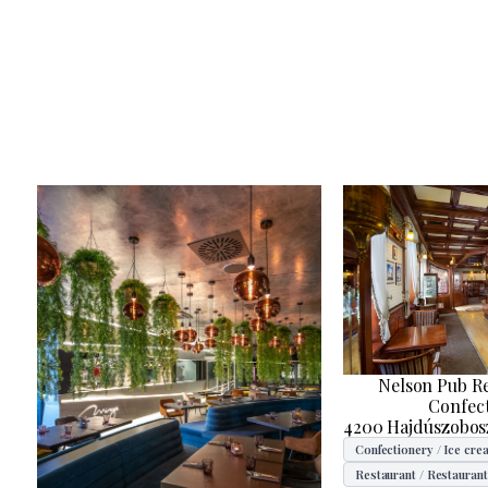
Nelson Pub R
Confec
4200 Hajdúszobosz
Confectionery / Ice cre
Restaurant / Restaurant