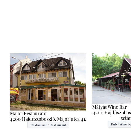
Mátyás Wine Bar
4200 Hajdúszobosz
Major Restaurant
sétán
4200 Hajdúszoboszló, Major utca 41.
Pub / Wine bar
Restaurant / Restaurant