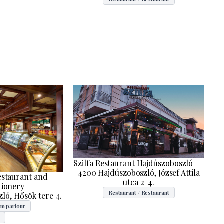
Szilfa Restaurant Hajdúszoboszló
4200 Hajdúszoboszló, József Attila
estaurant and
utca 2-4.
tionery
Restaurant / Restaurant
ló, Hősök tere 4.
am parlour