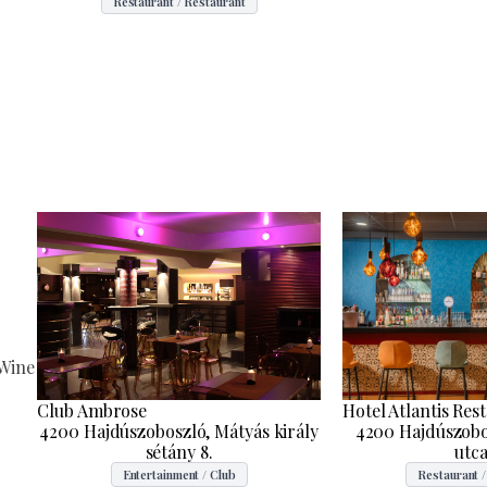
Restaurant / Restaurant
 Wine
Hotel Atlantis Res
Club Ambrose
4200 Hajdúszobo
4200 Hajdúszoboszló, Mátyás király
utca
sétány 8.
Restaurant /
Entertainment / Club