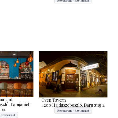
Restaurant / Restaurant
taurant
Oven Tavern
szló, Damjanich
4200 Hajdúszoboszló, Daru zug 1.
 10.
Restaurant / Restaurant
 Restaurant