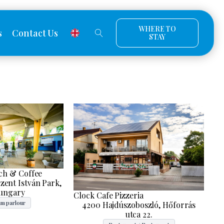
WHERE TO
s
Contact Us
STAY
ch & Coffee
zent István Park,
ungary
Clock Cafe Pizzeria
am parlour
4200 Hajdúszoboszló, Hőforrás
utca 22.