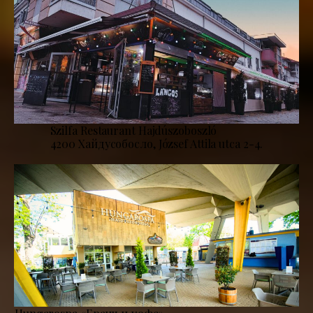
Szilfa Restaurant Hajdúszoboszló
4200 Хайдусобосло, József Attila utca 2-4.