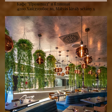
Кафе "Променад" и блинная
4200 Хайдусобосло, Mátyás király sétány 1.