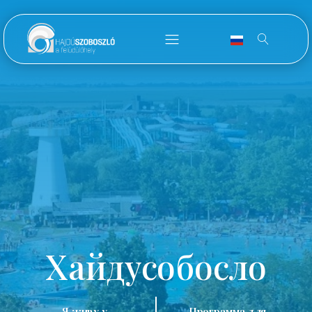
Хайдусобосло
Я живу у
Программа для