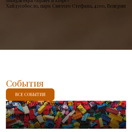
Hungarospa «Бранч и кофе»
Хайдусобосло, парк Святого Стефана, 4200, Венгрия
События
ВСЕ СОБЫТИЯ
KOCKASHOW В Хайдушобосло — выставка LEGO® и
игровой домик
2026-07-11
-
2026-08-23