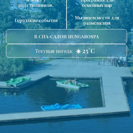
родственников.
семейных пар
Мы ищем место для
Городские события
размещения
В СПА-САЛОН HUNGAROSPA
☀️ 25°C
Текущая погода: