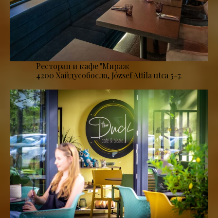
Ресторан и кафе "Мираж
4200 Хайдусобосло, József Attila utca 5-7.