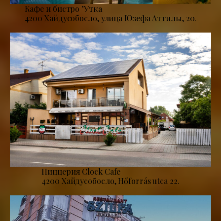
Кафе и бистро "Утка
4200 Хайдусобосло, улица Юзефа Аттилы, 20.
Пиццерия Clock Cafe
4200 Хайдусобосло, Hőforrás utca 22.