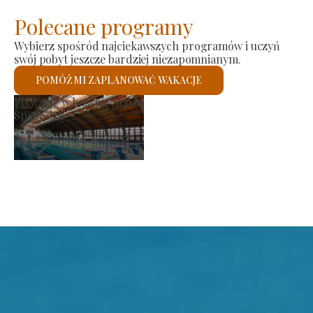
Polecane programy
Wybierz spośród najciekawszych programów i uczyń
swój pobyt jeszcze bardziej niezapomnianym.
POMÓŻ MI ZAPLANOWAĆ WAKACJE
Kościół rzymskokatolicki św.
Sprawdzę