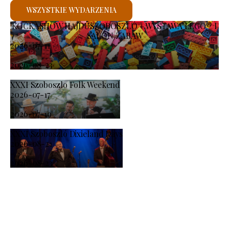
WSZYSTKIE WYDARZENIA
KOCKASHOW HAJDÚSZOBOSZLÓ – WYSTAWA LEGO® I
SALON ZABAW
2026-07-11
-
2026-08-23
XXXI Szoboszlo Folk Weekend
2026-07-17
-
2026-07-19
XXXI Szoboszló Dixieland Days
2026-08-21
-
2026-08-23