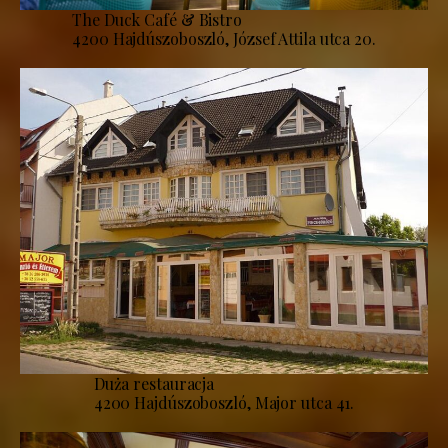
The Duck Café & Bistro
4200 Hajdúszoboszló, József Attila utca 20.
Duża restauracja
4200 Hajdúszoboszló, Major utca 41.