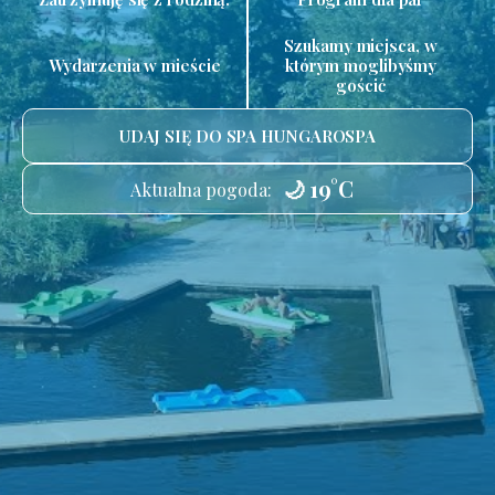
Szukamy miejsca, w
Wydarzenia w mieście
którym moglibyśmy
gościć
UDAJ SIĘ DO SPA HUNGAROSPA
🌙 19°C
Aktualna pogoda: