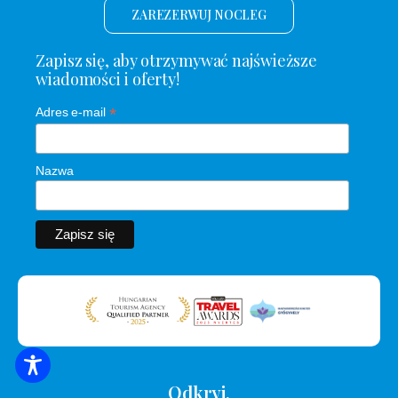
ZAREZERWUJ NOCLEG
Zapisz się, aby otrzymywać najświeższe
wiadomości i oferty!
*
Adres e-mail
Nazwa
WYSZUKIWANIE ZAKWATEROWANIA
Odkryj.