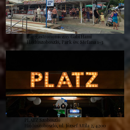
Bar gastronomiczny Gabi Hami
Hajdúszoboszló, Park św. Stefana 1–3
PLATZ Szoboszló
Hajdúszoboszló, ul. József Attila 2, 4200