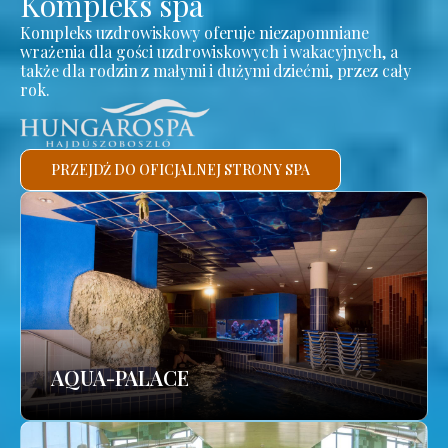
Kompleks spa
Kompleks uzdrowiskowy oferuje niezapomniane
wrażenia dla gości uzdrowiskowych i wakacyjnych, a
także dla rodzin z małymi i dużymi dziećmi, przez cały
rok.
PRZEJDŹ DO OFICJALNEJ STRONY SPA
AQUA-PALACE