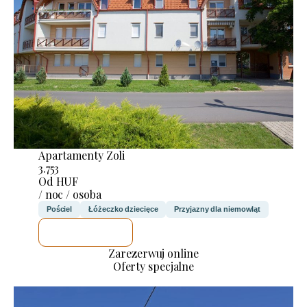
Apartamenty Zoli
3.753
Od HUF
/ noc / osoba
Pościel
Łóżeczko dziecięce
Przyjazny dla niemowląt
SPRAWDZĘ
Zarezerwuj online
Oferty specjalne