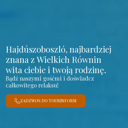
Hajdúszoboszló, najbardziej
znana z Wielkich Równin
wita ciebie i twoją rodzinę.
Bądź naszymi gośćmi i doświadcz
całkowitego relaksu!
ZADZWOŃ DO TOURINFORM