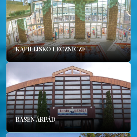
KĄPIELISKO LECZNICZE
BASEN ÁRPÁD