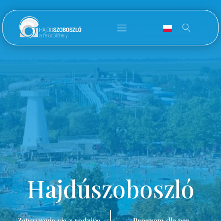
Hajdúszoboszló
Zatrzymuję się z rodziną.
Program dla par