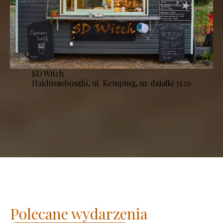
SD Witch
Hajdúszoboszló, ul. Kemping, nr działki 3529
Polecane wydarzenia