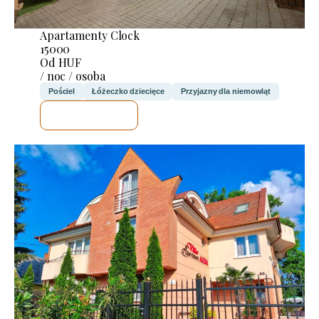
Apartamenty Clock
15000
Od HUF
/ noc / osoba
Pościel
Łóżeczko dziecięce
Przyjazny dla niemowląt
SPRAWDZĘ