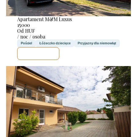
Apartament M&M Luxus
15000
Od HUF
/ noc / osoba
Pościel
Łóżeczko dziecięce
Przyjazny dla niemowląt
SPRAWDZĘ