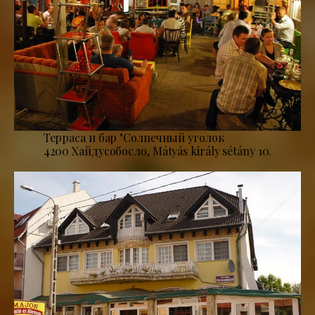
Терраса и бар "Солнечный уголок
4200 Хайдусобосло, Mátyás király sétány 10.