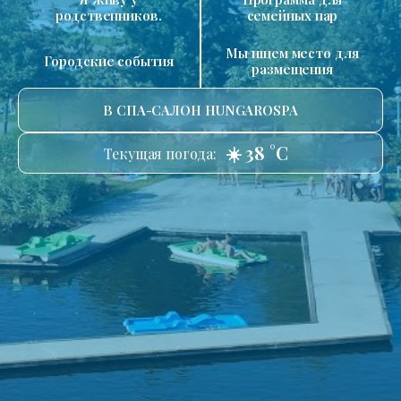
родственников.
семейных пар
Мы ищем место для
Городские события
размещения
В СПА-САЛОН HUNGAROSPA
☀️ 38 °C
Текущая погода: