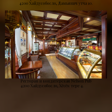
4200 Хайдусобосло, Дамьянич утча 10.
Ресторан и кондитерская Nelson Pub
4200 Хайдусобосло, Хёсёк тере 4.