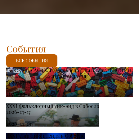
События
ВСЕ СОБЫТИЯ
KOCKASHOW В Хайдушобосло — выставка LEGO® и
игровой домик
2026-07-11
-
2026-08-23
XXXI Фольклорный уик-энд в Собосло
2026-07-17
-
2026-07-19
XXXI. Дни диксиленда в Собосло