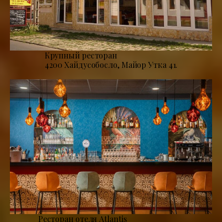
Крупный ресторан
4200 Хайдусобосло, Майор Утка 41.
Ресторан отеля Atlantis