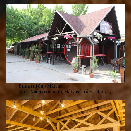
Винный бар Mátyás
4200 Хайдусобосло, Mátyás király sétány 17.