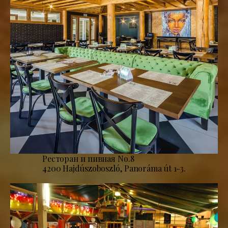
Ресторан и пивная No.8
4200 Hajdúszoboszló, Panoráma út 1-3.