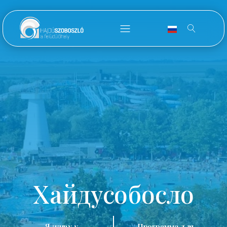
Хайдусобосло
Я живу у
Программа для