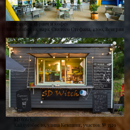
Hungarospa «Бранч и кофе»
Хайдусобосло, парк Святого Стефана, 4200, Венгрия
SD Witch
Хайдусобосло, улица Кемпинг, участок № 3529