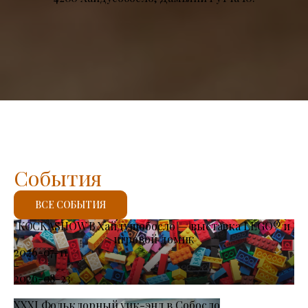
События
ВСЕ СОБЫТИЯ
KOCKASHOW В Хайдушобосло — выставка LEGO® и
игровой домик
2026-07-11
-
2026-08-23
XXXI Фольклорный уик-энд в Собосло