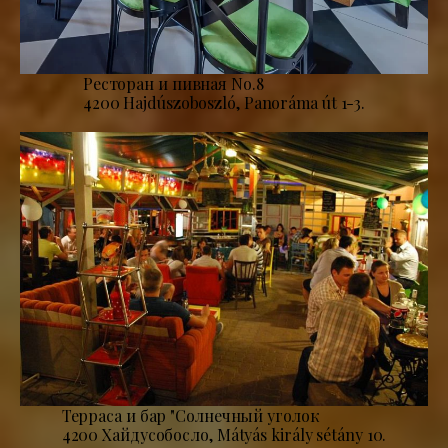
Ресторан и пивная No.8
4200 Hajdúszoboszló, Panoráma út 1-3.
Терраса и бар "Солнечный уголок
4200 Хайдусобосло, Mátyás király sétány 10.