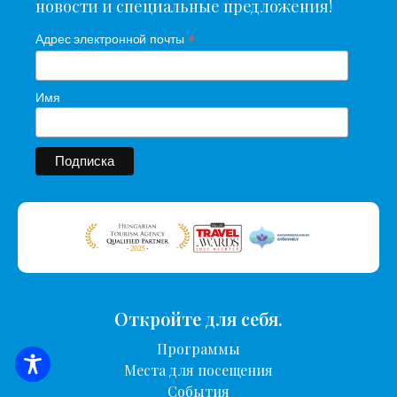
новости и специальные предложения!
*
Адрес электронной почты
Имя
Откройте для себя.
Программы
Места для посещения
ПОИСК ЖИЛЬЯ
События