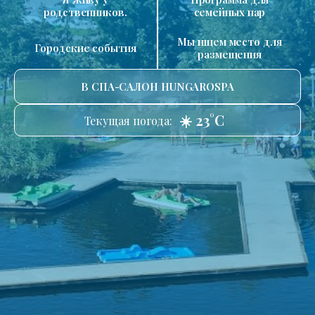
родственников.
семейных пар
Мы ищем место для
Городские события
размещения
В СПА-САЛОН HUNGAROSPA
☀️ 23°C
Текущая погода: