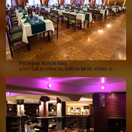
Ресторан Mátyás King
4200 Хайдусобосло, Mátyás király sétány 17.