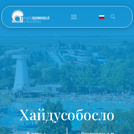
Хайдусобосло
Я живу у
Программа для