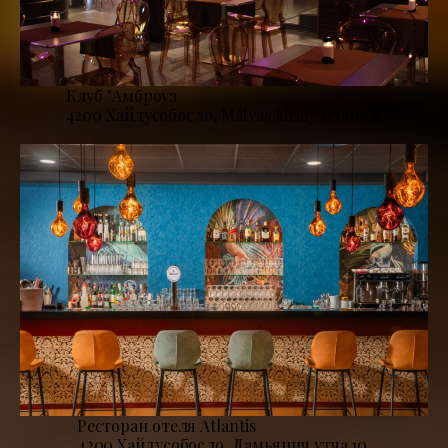
Клуб "Амброуз
4200 Хайдусобосло, Mátyás király sétány 8.
Ресторан отеля Atlantis
4200 Хайдусобосло, Дамьянич утча 10.