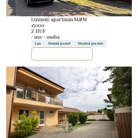
Luxusný apartmán M&M
15000
Z HUF
/ noc / osoba
Ľan
Detská posteľ
Vhodné pre deti
SKONTROLUJEM TO