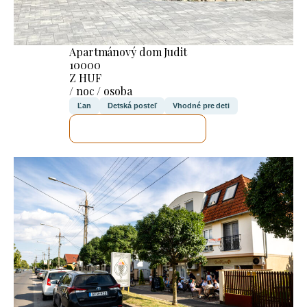
Apartmánový dom Judit
10000
Z HUF
/ noc / osoba
Ľan
Detská posteľ
Vhodné pre deti
SKONTROLUJEM TO