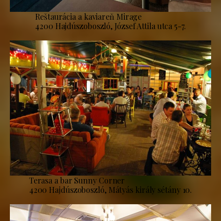
Reštaurácia a kaviareň Mirage
4200 Hajdúszoboszló, József Attila utca 5-7.
Terasa a bar Sunny Corner
4200 Hajdúszoboszló, Mátyás király sétány 10.