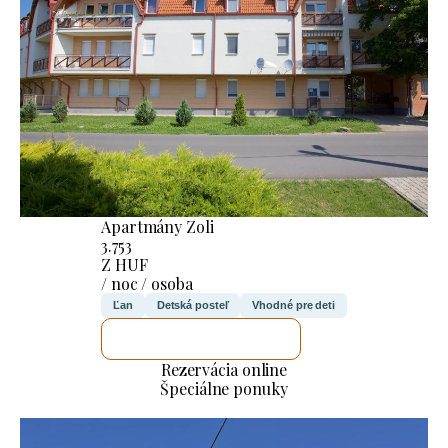
Apartmány Zoli
3.753
Z HUF
/ noc / osoba
Ľan
Detská posteľ
Vhodné pre deti
SKONTROLUJEM TO
Rezervácia online
Špeciálne ponuky