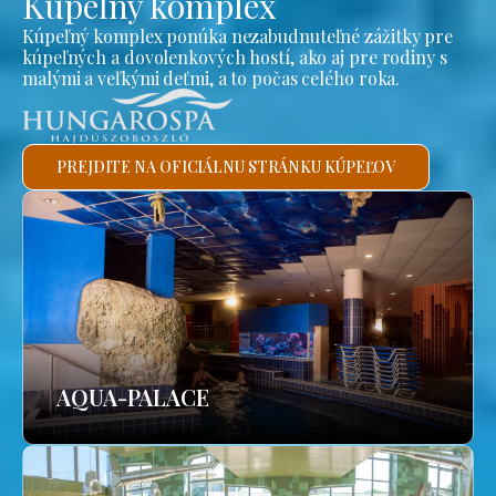
Kúpeľný komplex
Kúpeľný komplex ponúka nezabudnuteľné zážitky pre
kúpeľných a dovolenkových hostí, ako aj pre rodiny s
malými a veľkými deťmi, a to počas celého roka.
PREJDITE NA OFICIÁLNU STRÁNKU KÚPEĽOV
AQUA-PALACE