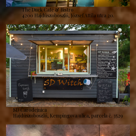
The Duck Café & Bistro
4200 Hajdúszoboszló, József Attila utca 20.
SD Čarodejnica
Hajdúszoboszló, Kempingova ulica, parcela č. 3529