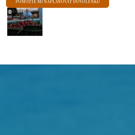
POMÔŽTE MI NAPLÁNOVAŤ DOVOLENKU
Rímskokatolícky kostol svätého Lászlóa
Skontrolujem to