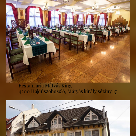
Reštaurácia Mátyás King
4200 Hajdúszoboszló, Mátyás király sétány 17.