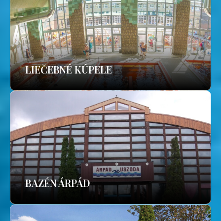
LIEČEBNÉ KÚPELE
BAZÉN ÁRPÁD