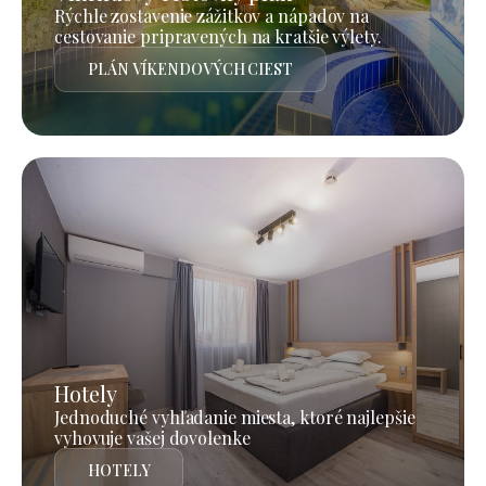
Rýchle zostavenie zážitkov a nápadov na
cestovanie pripravených na kratšie výlety.
PLÁN VÍKENDOVÝCH CIEST
Hotely
Jednoduché vyhľadanie miesta, ktoré najlepšie
vyhovuje vašej dovolenke
HOTELY