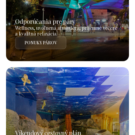
Odporúčania pre páry
Wellness, uvoľnená atmosféra, príjemné večere
a kvalitná relaxácia.
PONUKY PÁROV
Víkendový cestovný plán