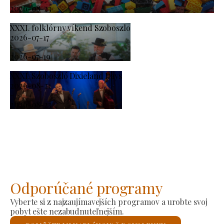
2026-08-23
XXXI. folklórny víkend Szoboszlo
2026-07-17
-
2026-07-19
XXXI. Szoboszló Dixieland Days
2026-08-21
-
2026-08-23
Odporúčané programy
Vyberte si z najzaujímavejších programov a urobte svoj
pobyt ešte nezabudnuteľnejším.