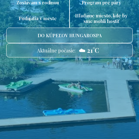
Zostávam s rodinou
Program pre páry
Hľadáme miesto, kde by
Podujatia v meste
sme mohli hostiť
DO KÚPEĽOV HUNGAROSPA
☁️ 21°C
Aktuálne počasie: