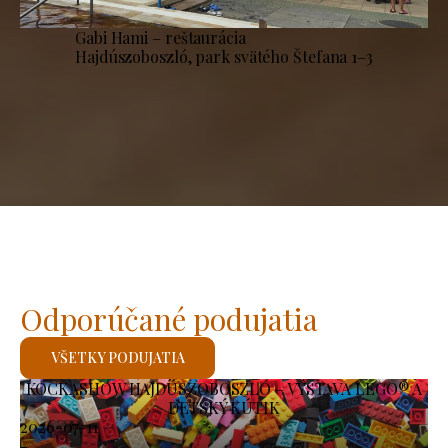
Gabi Hami – reštaurácia
Hajdúszoboszló, park svätého Štefana 1–3
Odporúčané podujatia
VŠETKY PODUJATIA
KOCKASHOW HAJDÚSZOBOSZLÓ – VÝSTAVA LEGO® A
DETSKÝ KÚTIK
2026-07-11
-