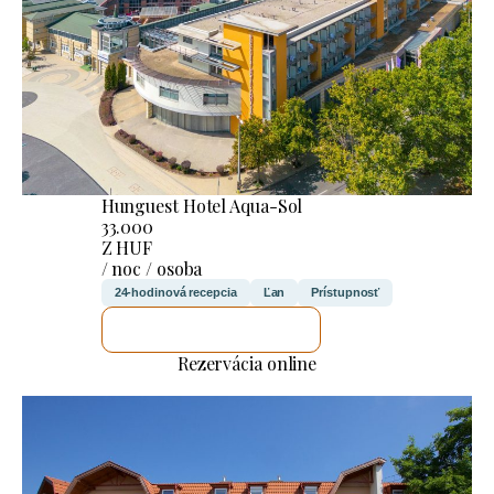
Hunguest Hotel Aqua-Sol
33.000
Z HUF
/ noc / osoba
24-hodinová recepcia
Ľan
Prístupnosť
SKONTROLUJEM TO
Rezervácia online