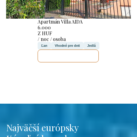
Apartmán Villa AIDA
6.000
Z HUF
/ noc / osoba
Ľan
Vhodné pre deti
Jedlá
SKONTROLUJEM TO
Najväčší európsky