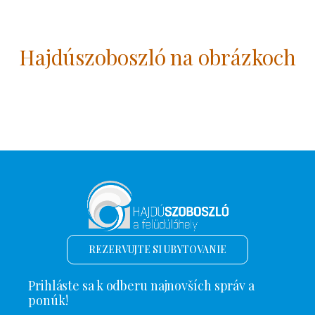
Hajdúszoboszló na obrázkoch
REZERVUJTE SI UBYTOVANIE
Prihláste sa k odberu najnovších správ a
ponúk!