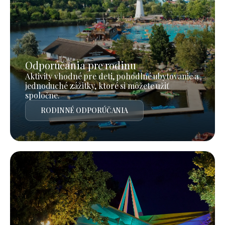
Odporúčania pre rodinu
Aktivity vhodné pre deti, pohodlné ubytovanie a
jednoduché zážitky, ktoré si môžete užiť
spoločne.
RODINNÉ ODPORÚČANIA