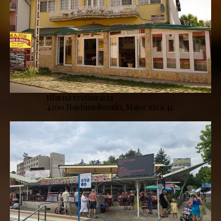
Hlavná reštaurácia
4200 Hajdúszoboszló, Major utca 41.