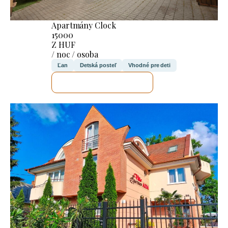
Apartmány Clock
15000
Z HUF
/ noc / osoba
Ľan
Detská posteľ
Vhodné pre deti
SKONTROLUJEM TO