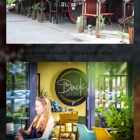
Vináreň Mátyás
4200 Hajdúszoboszló, Mátyás király sétány 17.